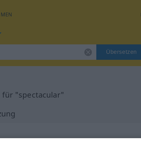
HMEN
Übersetzen
für "spectacular"
zung