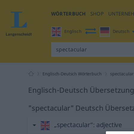
WÖRTERBUCH
SHOP
UNTERNE
Englisch
Deutsch
Englisch-Deutsch Wörterbuch
spectacular
Englisch-Deutsch Übersetzung 
"spectacular" Deutsch Überset
„spectacular“
: adjective