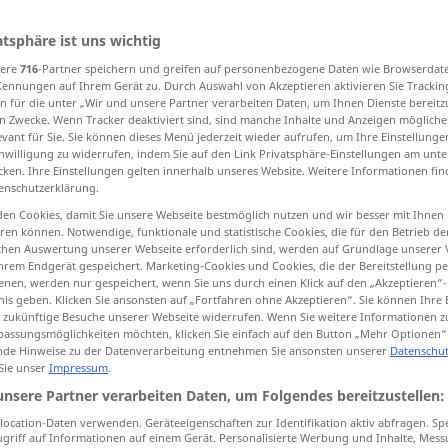
atsphäre ist uns wichtig
sere
716
-Partner speichern und greifen auf personenbezogene Daten wie Browserdat
tippen)
Kennungen auf Ihrem Gerät zu. Durch Auswahl von Akzeptieren aktivieren Sie Trackin
n für die unter „Wir und unsere Partner verarbeiten Daten, um Ihnen Dienste bereitz
n Zwecke. Wenn Tracker deaktiviert sind, sind manche Inhalte und Anzeigen mögliche
tionell, aufregend
Schau…, schauspielartig
evant für Sie. Sie können dieses Menü jederzeit wieder aufrufen, um Ihre Einstellung
inwilligung zu widerrufen, indem Sie auf den Link Privatsphäre-Einstellungen am unt
cken. Ihre Einstellungen gelten innerhalb unseres Website. Weitere Informationen fin
enschutzerklärung.
en Cookies, damit Sie unsere Webseite bestmöglich nutzen und wir besser mit Ihnen
en können. Notwendige, funktionale und statistische Cookies, die für den Betrieb d
ischen Auswertung unserer Webseite erforderlich sind, werden auf Grundlage unserer
hrem Endgerät gespeichert. Marketing-Cookies und Cookies, die der Bereitstellung per
sationell
,
spectacular
sensational
nen, werden nur gespeichert, wenn Sie uns durch einen Klick auf den „Akzeptieren“-
nis geben. Klicken Sie ansonsten auf „Fortfahren ohne Akzeptieren“. Sie können Ihre 
ür zukünftige Besuche unserer Webseite widerrufen. Wenn Sie weitere Informationen 
assungsmöglichkeiten möchten, klicken Sie einfach auf den Button „Mehr Optionen“
de Hinweise zu der Datenverarbeitung entnehmen Sie ansonsten unserer
Datenschut
spectacular
relating to show
 Sie unser
Impressum
.
unsere Partner verarbeiten Daten, um Folgendes bereitzustellen:
ocation-Daten verwenden. Geräteeigenschaften zur Identifikation aktiv abfragen. Sp
griff auf Informationen auf einem Gerät. Personalisierte Werbung und Inhalte, Mes