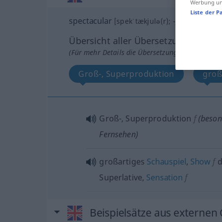
Werbung und
Liste der P
spectacular
[spekˈtækjulə(r); -jə-]
s
Übersicht aller Übersetzungen
(Für mehr Details die Übersetzung anklicken/an
Groß-, Superproduktion
groß
Groß-, Superproduktion
f
(
beson
Fernsehen)
großartiges
Schauspiel
,
Show
f
d
Superlative,
Sensation
f
Beispielsätze aus externen 