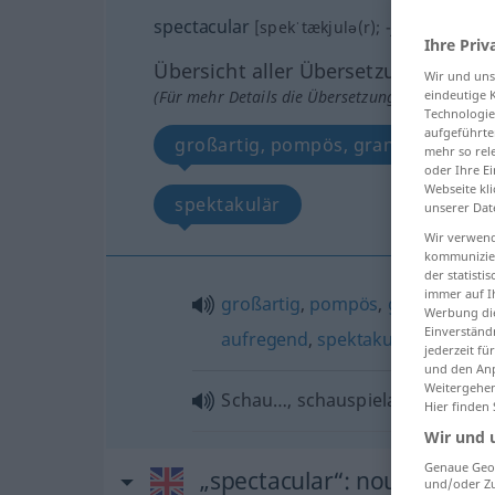
spectacular
[spekˈtækjulə(r); -jə-]
adj
Ihre Priv
Übersicht aller Übersetzungen
Wir und un
(Für mehr Details die Übersetzung anklicken/an
eindeutige 
Technologie
aufgeführte
großartig, pompös, grandios, sensa
mehr so rel
oder Ihre E
Webseite kli
spektakulär
unserer Dat
Wir verwend
kommunizier
der statist
immer auf I
großartig
,
pompös
,
grandios
,
sen
Werbung die
Einverständ
aufregend
,
spektakulär
jederzeit f
und den Anp
Weitergehen
Schau…, schauspielartig
Hier finden
Wir und 
Genaue Geol
„spectacular“
: noun
und/oder Zu