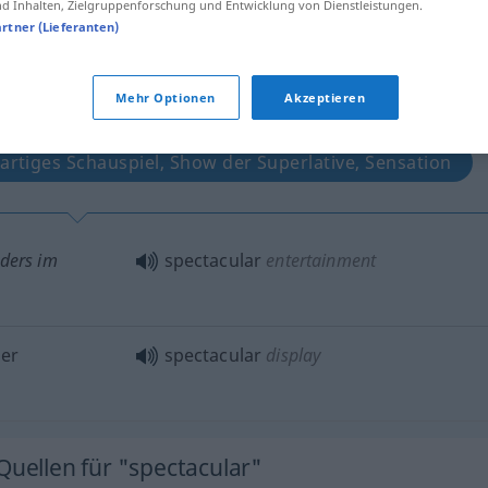
 Inhalten, Zielgruppenforschung und Entwicklung von Dienstleistungen.
artner (Lieferanten)
Mehr Optionen
Akzeptieren
tippen)
artiges Schauspiel, Show der Superlative, Sensation
ders
im
spectacular
entertainment
er
spectacular
display
Quellen für "spectacular"