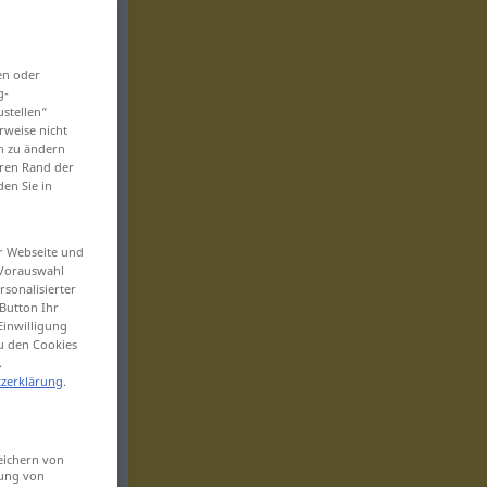
en oder
g-
ustellen“
rweise nicht
en zu ändern
eren Rand der
den Sie in
er Webseite und
 Vorauswahl
sonalisierter
Button Ihr
Einwilligung
zu den Cookies
.
zerklärung
.
eichern von
sung von