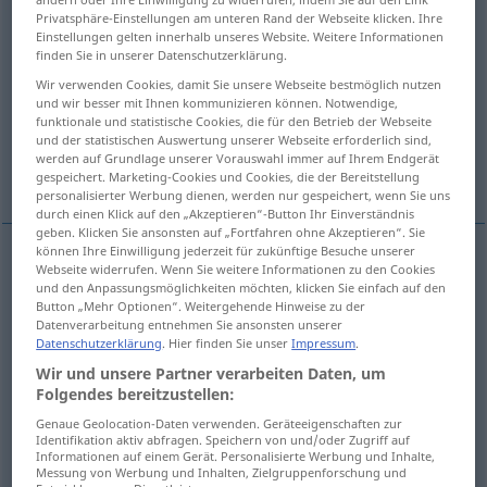
Privatsphäre-Einstellungen am unteren Rand der Webseite klicken. Ihre
Einstellungen gelten innerhalb unseres Website. Weitere Informationen
Übersicht aller Übersetzungen
finden Sie in unserer Datenschutzerklärung.
(Für mehr Details die Übersetzung anklicken/antippen)
Wir verwenden Cookies, damit Sie unsere Webseite bestmöglich nutzen
und wir besser mit Ihnen kommunizieren können. Notwendige,
Ladung, Sendung
Verladung
funktionale und statistische Cookies, die für den Betrieb der Webseite
und der statistischen Auswertung unserer Webseite erforderlich sind,
werden auf Grundlage unserer Vorauswahl immer auf Ihrem Endgerät
Verschiffung
Versand, Verfrachtung
gespeichert. Marketing-Cookies und Cookies, die der Bereitstellung
personalisierter Werbung dienen, werden nur gespeichert, wenn Sie uns
durch einen Klick auf den „Akzeptieren“-Button Ihr Einverständnis
geben. Klicken Sie ansonsten auf „Fortfahren ohne Akzeptieren“. Sie
können Ihre Einwilligung jederzeit für zukünftige Besuche unserer
Webseite widerrufen. Wenn Sie weitere Informationen zu den Cookies
Ladung
f
shipment
consignment
WIRTSCH
SCHIFF
und den Anpassungsmöglichkeiten möchten, klicken Sie einfach auf den
Button „Mehr Optionen“. Weitergehende Hinweise zu der
Datenverarbeitung entnehmen Sie ansonsten unserer
Sendung
f
shipment
consignment
WIRTSCH
SCHIFF
Datenschutzerklärung
. Hier finden Sie unser
Impressum
.
Wir und unsere Partner verarbeiten Daten, um
Folgendes bereitzustellen:
Verladung
f
shipment
besonders
loading
SCHIFF
Genaue Geolocation-Daten verwenden. Geräteeigenschaften zur
Identifikation aktiv abfragen. Speichern von und/oder Zugriff auf
Informationen auf einem Gerät. Personalisierte Werbung und Inhalte,
Messung von Werbung und Inhalten, Zielgruppenforschung und