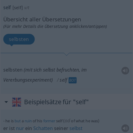
self
[self]
v/t
Übersicht aller Übersetzungen
(Für mehr Details die Übersetzung anklicken/antippen)
selbsten
selbsten
(mit sich selbst befruchten, im
Vererbungsexperiment)
self
BOT
Beispielsätze für "self"
od
he is
but
a
ruin
of his
former
self (
of what he was)
er ist
nur
ein
Schatten
seiner
selbst