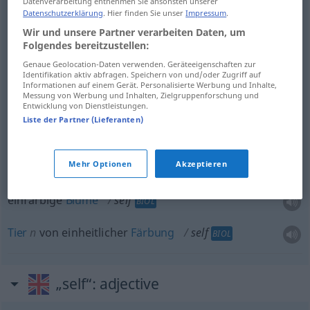
Datenverarbeitung entnehmen Sie ansonsten unserer
Datenschutzerklärung
. Hier finden Sie unser
Impressum
.
Selbstsucht
f
self
egoism
Wir und unsere Partner verarbeiten Daten, um
Folgendes bereitzustellen:
Genaue Geolocation-Daten verwenden. Geräteeigenschaften zur
Identifikation aktiv abfragen. Speichern von und/oder Zugriff auf
Informationen auf einem Gerät. Personalisierte Werbung und Inhalte,
Ich
n
self
Messung von Werbung und Inhalten, Zielgruppenforschung und
PHIL
Entwicklung von Dienstleistungen.
Liste der Partner (Lieferanten)
Subjekt
n
self
PHIL
Mehr Optionen
Akzeptieren
einfarbige
Blume
self
BIOL
Tier
n
von einheitlicher
Färbung
self
BIOL
„self“
: adjective