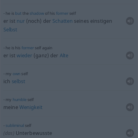
he is
but
the
shadow
of his
former
self
er ist
nur
(noch) der
Schatten
seines einstigen
Selbst
he is his
former
self again
er ist
wieder
(ganz) der
Alte
my
own
self
ich
selbst
my
humble
self
meine
Wenigkeit
subliminal
self
(das)
Unterbewusste