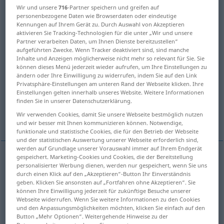
Wir und unsere
716
-Partner speichern und greifen auf
personenbezogene Daten wie Browserdaten oder eindeutige
Übersicht aller Übersetzungen
Kennungen auf Ihrem Gerät zu. Durch Auswahl von Akzeptieren
(Für mehr Details die Übersetzung anklicken/antippen)
aktivieren Sie Tracking-Technologien für die unter „Wir und unsere
Partner verarbeiten Daten, um Ihnen Dienste bereitzustellen“
aufgeführten Zwecke. Wenn Tracker deaktiviert sind, sind manche
Selbst, Ich
Selbstsucht
Inhalte und Anzeigen möglicherweise nicht mehr so relevant für Sie. Sie
können dieses Menü jederzeit wieder aufrufen, um Ihre Einstellungen zu
ändern oder Ihre Einwilligung zu widerrufen, indem Sie auf den Link
Ich, Subjekt
Privatsphäre-Einstellungen am unteren Rand der Webseite klicken. Ihre
Einstellungen gelten innerhalb unseres Website. Weitere Informationen
finden Sie in unserer Datenschutzerklärung.
einfarbige Blume, Tier von einheitlicher
Wir verwenden Cookies, damit Sie unsere Webseite bestmöglich nutzen
Färbung
und wir besser mit Ihnen kommunizieren können. Notwendige,
funktionale und statistische Cookies, die für den Betrieb der Webseite
und der statistischen Auswertung unserer Webseite erforderlich sind,
werden auf Grundlage unserer Vorauswahl immer auf Ihrem Endgerät
gespeichert. Marketing-Cookies und Cookies, die der Bereitstellung
personalisierter Werbung dienen, werden nur gespeichert, wenn Sie uns
Selbst
n
self
durch einen Klick auf den „Akzeptieren“-Button Ihr Einverständnis
geben. Klicken Sie ansonsten auf „Fortfahren ohne Akzeptieren“. Sie
können Ihre Einwilligung jederzeit für zukünftige Besuche unserer
Ich
n
self
Webseite widerrufen. Wenn Sie weitere Informationen zu den Cookies
und den Anpassungsmöglichkeiten möchten, klicken Sie einfach auf den
Button „Mehr Optionen“. Weitergehende Hinweise zu der