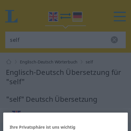
Englisch-Deutsch Wörterbuch
self
Englisch-Deutsch Übersetzung für
"self"
"self" Deutsch Übersetzung
„self“
: noun
Ihre Privatsphäre ist uns wichtig
self
[self]
s
<
selves
[selvz]
>