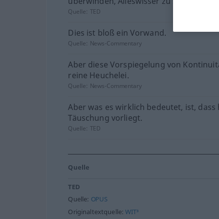
überwinden, Alleswisser zu sein.
Quelle:
TED
Dies ist bloß ein Vorwand.
Quelle:
News-Commentary
Aber diese Vorspiegelung von Kontinuit
reine Heuchelei.
Quelle:
News-Commentary
Aber was es wirklich bedeutet, ist, dass 
Täuschung vorliegt.
Quelle:
TED
Quelle
TED
Quelle:
OPUS
Originaltextquelle:
WIT³