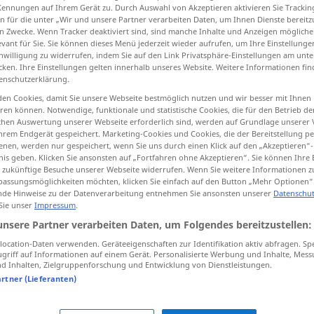
Kennungen auf Ihrem Gerät zu. Durch Auswahl von Akzeptieren aktivieren Sie Trackin
n für die unter „Wir und unsere Partner verarbeiten Daten, um Ihnen Dienste bereitz
n Zwecke. Wenn Tracker deaktiviert sind, sind manche Inhalte und Anzeigen mögliche
evant für Sie. Sie können dieses Menü jederzeit wieder aufrufen, um Ihre Einstellung
inwilligung zu widerrufen, indem Sie auf den Link Privatsphäre-Einstellungen am unt
tippen)
cken. Ihre Einstellungen gelten innerhalb unseres Website. Weitere Informationen fin
enschutzerklärung.
en Cookies, damit Sie unsere Webseite bestmöglich nutzen und wir besser mit Ihnen
en können. Notwendige, funktionale und statistische Cookies, die für den Betrieb d
für
pretence
ischen Auswertung unserer Webseite erforderlich sind, werden auf Grundlage unserer
pretense
→ siehe „
“
US
hrem Endgerät gespeichert. Marketing-Cookies und Cookies, die der Bereitstellung per
nen, werden nur gespeichert, wenn Sie uns durch einen Klick auf den „Akzeptieren“-
nis geben. Klicken Sie ansonsten auf „Fortfahren ohne Akzeptieren“. Sie können Ihre 
ür zukünftige Besuche unserer Webseite widerrufen. Wenn Sie weitere Informationen 
Quellen für "pretense"
assungsmöglichkeiten möchten, klicken Sie einfach auf den Button „Mehr Optionen“
ktion geprüft)
de Hinweise zu der Datenverarbeitung entnehmen Sie ansonsten unserer
Datenschut
 Sie unser
Impressum
.
unsere Partner verarbeiten Daten, um Folgendes bereitzustellen:
ät war
But this pretense of continuity was just
ocation-Daten verwenden. Geräteeigenschaften zur Identifikation aktiv abfragen. Sp
that: a pretense.
griff auf Informationen auf einem Gerät. Personalisierte Werbung und Inhalte, Mes
 Inhalten, Zielgruppenforschung und Entwicklung von Dienstleistungen.
artner (Lieferanten)
nahme
It's two people dropping the pretense