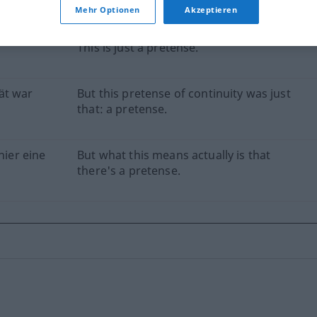
of being know-it-alls.
Mehr Optionen
Akzeptieren
This is just a pretense.
ät war
But this pretense of continuity was just
that: a pretense.
hier eine
But what this means actually is that
there's a pretense.