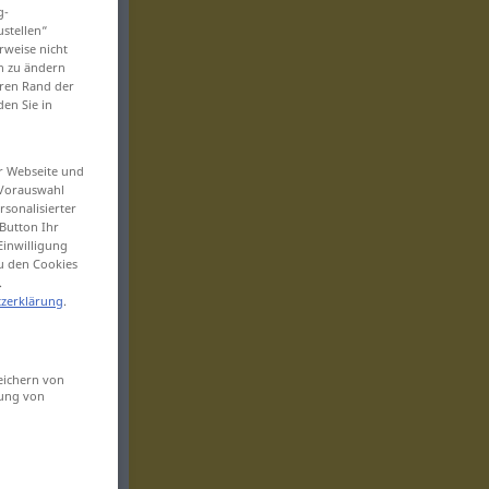
g-
ustellen“
rweise nicht
en zu ändern
eren Rand der
den Sie in
er Webseite und
 Vorauswahl
sonalisierter
Button Ihr
Einwilligung
zu den Cookies
.
zerklärung
.
eichern von
sung von