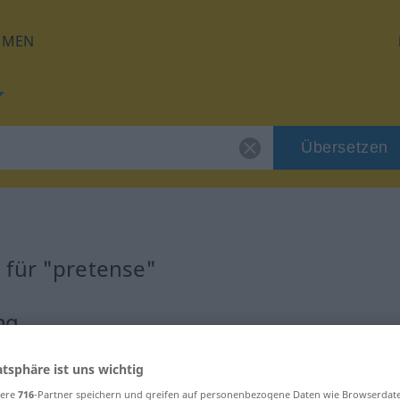
HMEN
Übersetzen
 für "pretense"
ng
atsphäre ist uns wichtig
sere
716
-Partner speichern und greifen auf personenbezogene Daten wie Browserdat