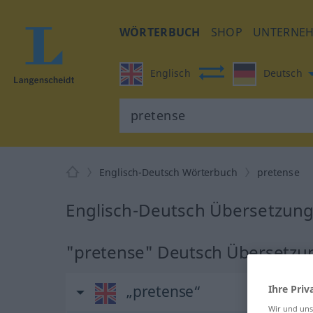
WÖRTERBUCH
SHOP
UNTERNE
Englisch
Deutsch
Englisch-Deutsch Wörterbuch
pretense
Englisch-Deutsch Übersetzung
"pretense" Deutsch Übersetzu
„pretense“
Ihre Priv
Wir und un