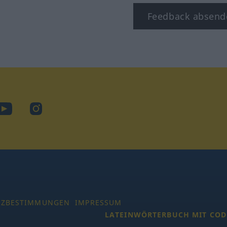
Feedback absend
ook
YouTube
Instagram
TZBESTIMMUNGEN
IMPRESSUM
LATEINWÖRTERBUCH MIT COD