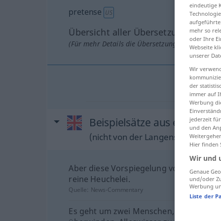
eindeutige 
pretense
US
Technologie
aufgeführte
Übersicht aller Übersetzungen
mehr so rel
oder Ihre E
(Für mehr Details die Übersetzung anklicken/an
Webseite kli
unserer Dat
Wir verwend
kommunizier
der statist
immer auf I
Werbung die
Einverständ
jederzeit f
Beispielsätze aus externen 
und den Anp
(nicht von der Langenscheidt Reda
Weitergehen
Hier finden
Wir und 
Aber diese Vorspiegelung von Kontinuit
Genaue Geol
reine Heuchelei.
und/oder Zu
Werbung und
Quelle:
News-Commentary
Liste der P
Es geht um zwei Menschen, die die An