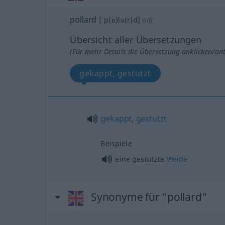
pollard
[ˈp(ɒ)lə(r)d]
adj
Übersicht aller Übersetzungen
(Für mehr Details die Übersetzung anklicken/an
gekappt, gestutzt
gekappt
,
gestutzt
Beispiele
eine gestutzte
Weide
Synonyme für "pollard"