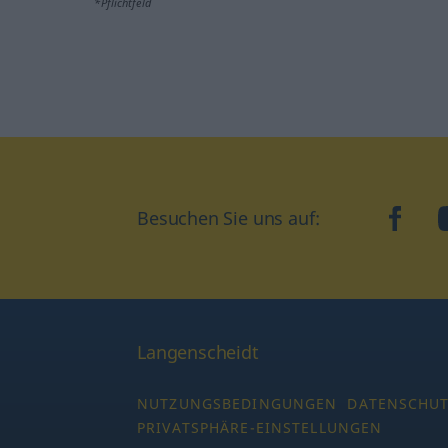
*Pflichtfeld
Besuchen Sie uns auf:
faceb
Langenscheidt
NUTZUNGSBEDINGUNGEN
DATENSCHU
PRIVATSPHÄRE-EINSTELLUNGEN