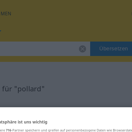
HMEN
Übersetzen
für "pollard"
atsphäre ist uns wichtig
sere
716
-Partner speichern und greifen auf personenbezogene Daten wie Browserdat