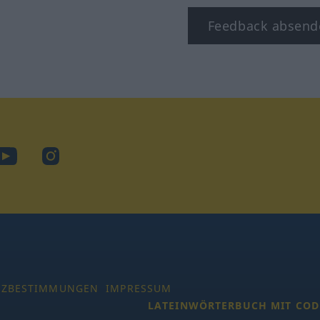
Feedback absend
ook
YouTube
Instagram
TZBESTIMMUNGEN
IMPRESSUM
LATEINWÖRTERBUCH MIT COD