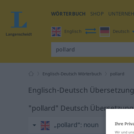
WÖRTERBUCH
SHOP
UNTERNE
Englisch
Deutsch
Englisch-Deutsch Wörterbuch
pollard
Englisch-Deutsch Übersetzung 
"pollard" Deutsch Übersetzung
„pollard“
: noun
Ihre Priv
Wir und un