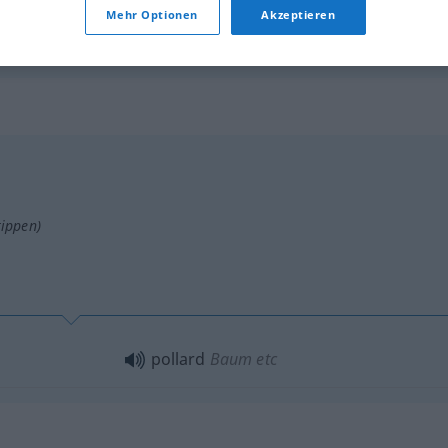
Mehr Optionen
Akzeptieren
pollard
wheat bran
tippen)
pollard
Baum
etc