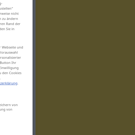
g-
ustellen“
rweise nicht
en zu ändern
eren Rand der
den Sie in
er Webseite und
 Vorauswahl
sonalisierter
Button Ihr
Einwilligung
zu den Cookies
.
zerklärung
.
eichern von
sung von