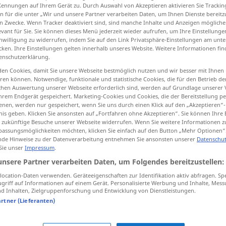
Kennungen auf Ihrem Gerät zu. Durch Auswahl von Akzeptieren aktivieren Sie Trackin
n für die unter „Wir und unsere Partner verarbeiten Daten, um Ihnen Dienste bereitz
n Zwecke. Wenn Tracker deaktiviert sind, sind manche Inhalte und Anzeigen mögliche
evant für Sie. Sie können dieses Menü jederzeit wieder aufrufen, um Ihre Einstellung
inwilligung zu widerrufen, indem Sie auf den Link Privatsphäre-Einstellungen am unt
tippen)
cken. Ihre Einstellungen gelten innerhalb unseres Website. Weitere Informationen fin
enschutzerklärung.
ier, Hirsch, der sein Geweih abgeworfen hat
en Cookies, damit Sie unsere Webseite bestmöglich nutzen und wir besser mit Ihnen
en können. Notwendige, funktionale und statistische Cookies, die für den Betrieb d
ischen Auswertung unserer Webseite erforderlich sind, werden auf Grundlage unserer
hrem Endgerät gespeichert. Marketing-Cookies und Cookies, die der Bereitstellung per
nen, werden nur gespeichert, wenn Sie uns durch einen Klick auf den „Akzeptieren“-
nis geben. Klicken Sie ansonsten auf „Fortfahren ohne Akzeptieren“. Sie können Ihre 
ür zukünftige Besuche unserer Webseite widerrufen. Wenn Sie weitere Informationen 
assungsmöglichkeiten möchten, klicken Sie einfach auf den Button „Mehr Optionen“
pollard
tree
de Hinweise zu der Datenverarbeitung entnehmen Sie ansonsten unserer
Datenschut
 Sie unser
Impressum
.
unsere Partner verarbeiten Daten, um Folgendes bereitzustellen:
iege, Schaf)
pollard
animal without horns
ZOOL
ocation-Daten verwenden. Geräteeigenschaften zur Identifikation aktiv abfragen. Sp
griff auf Informationen auf einem Gerät. Personalisierte Werbung und Inhalte, Mes
 Inhalten, Zielgruppenforschung und Entwicklung von Dienstleistungen.
fen
hat
pollard
stag which has shed
ZOOL
artner (Lieferanten)
its antlers