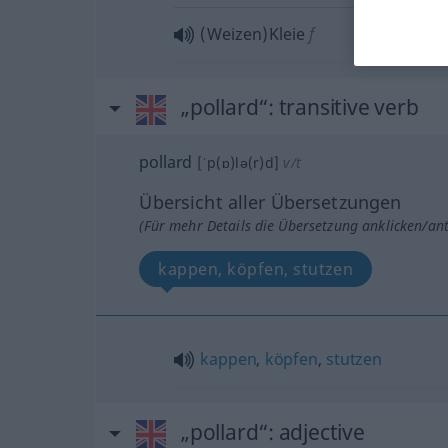
(Weizen)Kleie
f
„pollard“
: transitive verb
pollard
[ˈp(ɒ)lə(r)d]
v/t
Übersicht aller Übersetzungen
(Für mehr Details die Übersetzung anklicken/an
kappen, köpfen, stutzen
kappen
,
köpfen
,
stutzen
„pollard“
: adjective