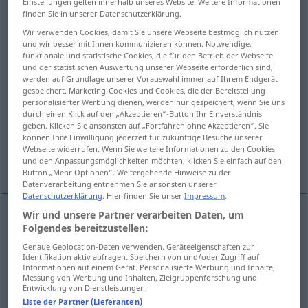
Einstellungen gelten innerhalb unseres Website. Weitere Informationen
finden Sie in unserer Datenschutzerklärung.
Übersicht aller Übersetzungen
Wir verwenden Cookies, damit Sie unsere Webseite bestmöglich nutzen
(Für mehr Details die Übersetzung anklicken/antippen)
und wir besser mit Ihnen kommunizieren können. Notwendige,
funktionale und statistische Cookies, die für den Betrieb der Webseite
und der statistischen Auswertung unserer Webseite erforderlich sind,
Regierungsform, Verfassung, politische
werden auf Grundlage unserer Vorauswahl immer auf Ihrem Endgerät
Ordnung
gespeichert. Marketing-Cookies und Cookies, die der Bereitstellung
personalisierter Werbung dienen, werden nur gespeichert, wenn Sie uns
durch einen Klick auf den „Akzeptieren“-Button Ihr Einverständnis
Staats-, Gemeinwesen, Staat
geben. Klicken Sie ansonsten auf „Fortfahren ohne Akzeptieren“. Sie
können Ihre Einwilligung jederzeit für zukünftige Besuche unserer
Webseite widerrufen. Wenn Sie weitere Informationen zu den Cookies
Politik, Verfahren
Weltklugheit
und den Anpassungsmöglichkeiten möchten, klicken Sie einfach auf den
Button „Mehr Optionen“. Weitergehende Hinweise zu der
Datenverarbeitung entnehmen Sie ansonsten unserer
Datenschutzerklärung
. Hier finden Sie unser
Impressum
.
Wir und unsere Partner verarbeiten Daten, um
Folgendes bereitzustellen:
Regierungsform
f
polity
constitution
Genaue Geolocation-Daten verwenden. Geräteeigenschaften zur
Identifikation aktiv abfragen. Speichern von und/oder Zugriff auf
Verfassung
f
polity
constitution
Informationen auf einem Gerät. Personalisierte Werbung und Inhalte,
Messung von Werbung und Inhalten, Zielgruppenforschung und
Entwicklung von Dienstleistungen.
politische
Ordnung
polity
constitution
Liste der Partner (Lieferanten)