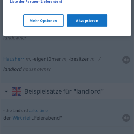
Liste der Partner (Lieferanten)
guesthouse
Mehr Optionen
Akzeptieren
Grundeigentümer
m
,
-besitzer
m
landlord
landowner
Hausherr
m
,
-eigentümer
m
,
-besitzer
m
landlord
house owner
Beispielsätze für "landlord"
the landlord
called
time
der
Wirt
rief
„Feierabend“