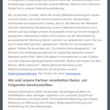
Einstellungen gelten innerhalb unseres Website. Weitere Informationen
Übersicht aller Übersetzungen
finden Sie in unserer Datenschutzerklärung.
(Für mehr Details die Übersetzung anklicken/antippen)
Wir verwenden Cookies, damit Sie unsere Webseite bestmöglich nutzen
und wir besser mit Ihnen kommunizieren können. Notwendige,
funktionale und statistische Cookies, die für den Betrieb der Webseite
Vermieter, Hauswirt
und der statistischen Auswertung unserer Webseite erforderlich sind,
werden auf Grundlage unserer Vorauswahl immer auf Ihrem Endgerät
gespeichert. Marketing-Cookies und Cookies, die der Bereitstellung
Gast-, PensionsWirt
Grundeigentümer
personalisierter Werbung dienen, werden nur gespeichert, wenn Sie uns
durch einen Klick auf den „Akzeptieren“-Button Ihr Einverständnis
geben. Klicken Sie ansonsten auf „Fortfahren ohne Akzeptieren“. Sie
Hausherr
können Ihre Einwilligung jederzeit für zukünftige Besuche unserer
Webseite widerrufen. Wenn Sie weitere Informationen zu den Cookies
und den Anpassungsmöglichkeiten möchten, klicken Sie einfach auf den
Button „Mehr Optionen“. Weitergehende Hinweise zu der
Datenverarbeitung entnehmen Sie ansonsten unserer
Datenschutzerklärung
. Hier finden Sie unser
Impressum
.
Vermieter
m
landlord
renting out own house
Wir und unsere Partner verarbeiten Daten, um
Folgendes bereitzustellen:
Hauswirt
m
landlord
renting out own house
Genaue Geolocation-Daten verwenden. Geräteeigenschaften zur
Identifikation aktiv abfragen. Speichern von und/oder Zugriff auf
Informationen auf einem Gerät. Personalisierte Werbung und Inhalte,
Messung von Werbung und Inhalten, Zielgruppenforschung und
(Gast-, Pensions)Wirt
m
landlord
of pub,
Entwicklung von Dienstleistungen.