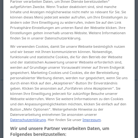
Partner verarbeiten Daten, um Ihnen Dienste bereitzustellen“
aufgeführten Zwecke. Wenn Tracker deaktiviert sind, sind manche
Übersicht aller Übersetzungen
Inhalte und Anzeigen möglicherweise nicht mehr so relevant für Sie. Sie
können dieses Menü jederzeit wieder aufrufen, um Ihre Einstellungen zu
(Für mehr Details die Übersetzung anklicken/antippen)
ändern oder Ihre Einwilligung zu widerrufen, indem Sie auf den Link
Privatsphäre-Einstellungen am unteren Rand der Webseite klicken. Ihre
Ab-, Eindruck
Aufdruck, Stempel
Einstellungen gelten innerhalb unseres Website. Weitere Informationen
finden Sie in unserer Datenschutzerklärung.
Wir verwenden Cookies, damit Sie unsere Webseite bestmöglich nutzen
Stempel, Gepräge
Eindruck
und wir besser mit Ihnen kommunizieren können. Notwendige,
funktionale und statistische Cookies, die für den Betrieb der Webseite
und der statistischen Auswertung unserer Webseite erforderlich sind,
Impressum, Erscheinungs-, Druckvermerk
werden auf Grundlage unserer Vorauswahl immer auf Ihrem Endgerät
gespeichert. Marketing-Cookies und Cookies, die der Bereitstellung
personalisierter Werbung dienen, werden nur gespeichert, wenn Sie uns
durch einen Klick auf den „Akzeptieren“-Button Ihr Einverständnis
geben. Klicken Sie ansonsten auf „Fortfahren ohne Akzeptieren“. Sie
können Ihre Einwilligung jederzeit für zukünftige Besuche unserer
Ab-,
Eindruck
m
imprint
imprint, mark
Webseite widerrufen. Wenn Sie weitere Informationen zu den Cookies
und den Anpassungsmöglichkeiten möchten, klicken Sie einfach auf den
Button „Mehr Optionen“. Weitergehende Hinweise zu der
Datenverarbeitung entnehmen Sie ansonsten unserer
Aufdruck
m
imprint
stamp
Datenschutzerklärung
. Hier finden Sie unser
Impressum
.
Wir und unsere Partner verarbeiten Daten, um
Stempel
m
imprint
stamp
Folgendes bereitzustellen: