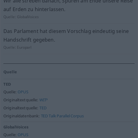
Wir alle streben danach, Spuren am Ende unsere Reise
auf Erden zu hinterlassen.
Quelle:
GlobalVoices
Das Parlament hat diesem Vorschlag eindeutig seine
Handschrift gegeben.
Quelle:
Europarl
Quelle
TED
Quelle:
OPUS
Originaltextquelle:
WIT³
Originaltextquelle:
TED
Originaldatenbank:
TED Talk Parallel Corpus
GlobalVoices
Quelle:
OPUS