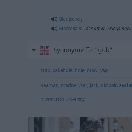
Blaujacke
f
Matrose
m
(der amer. Kriegsmari
Synonyme für "gob"
trap
,
cakehole
,
hole
,
maw
,
yap
seaman
,
mariner
,
tar
,
Jack
,
old salt
,
seafa
© Princeton University