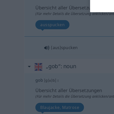
Übersicht aller Übersetzungen
(Für mehr Details die Übersetzung anklicken/an
ausspucken
(aus)spucken
„gob“
: noun
gob
[g(ɒ)b]
s
Übersicht aller Übersetzungen
(Für mehr Details die Übersetzung anklicken/an
Blaujacke, Matrose