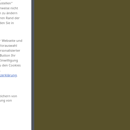
ustellen“
rweise nicht
en zu ändern
eren Rand der
den Sie in
er Webseite und
 Vorauswahl
sonalisierter
Button Ihr
Einwilligung
zu den Cookies
.
zerklärung
.
eichern von
sung von