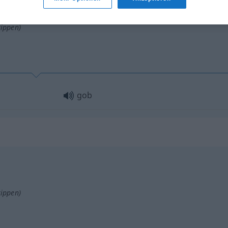
tippen)
gob
tippen)