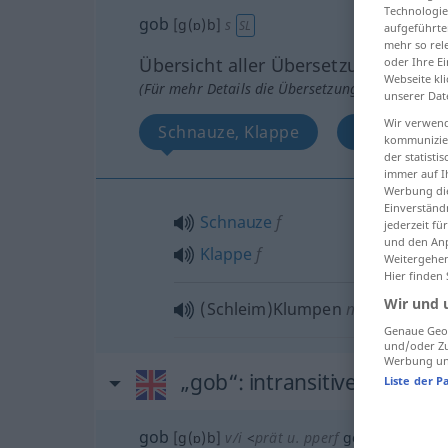
Technologie
gob
[g(ɒ)b]
s
SL
aufgeführte
mehr so rel
Übersicht aller Übersetzungen
oder Ihre E
Webseite kli
(Für mehr Details die Übersetzung anklicken/an
unserer Dat
Wir verwend
Schnauze, Klappe
SchleimKl
kommunizier
der statist
immer auf I
Werbung die
Einverständ
Schnauze
f
jederzeit f
und den Anp
Klappe
f
Weitergehen
Hier finden
Wir und 
(Schleim)Klumpen
m
Genaue Geol
und/oder Zu
Werbung und
„gob“
: intransitive verb
Liste der P
gob
[g(ɒ)b]
v/i
<
prät
u.
pperf
gobbed
>
SL