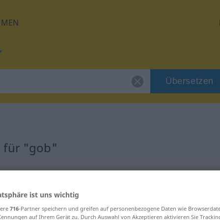
HMEN
Übersetzen
 für "gob"
atsphäre ist uns wichtig
sere
716
-Partner speichern und greifen auf personenbezogene Daten wie Browserdat
Kennungen auf Ihrem Gerät zu. Durch Auswahl von Akzeptieren aktivieren Sie Trackin