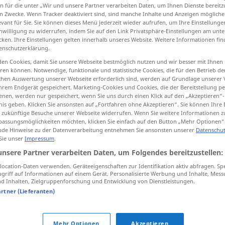
n für die unter „Wir und unsere Partner verarbeiten Daten, um Ihnen Dienste bereitz
n Zwecke. Wenn Tracker deaktiviert sind, sind manche Inhalte und Anzeigen mögliche
evant für Sie. Sie können dieses Menü jederzeit wieder aufrufen, um Ihre Einstellung
inwilligung zu widerrufen, indem Sie auf den Link Privatsphäre-Einstellungen am unt
cken. Ihre Einstellungen gelten innerhalb unseres Website. Weitere Informationen fin
tippen)
enschutzerklärung.
en Cookies, damit Sie unsere Webseite bestmöglich nutzen und wir besser mit Ihnen
umpen
en können. Notwendige, funktionale und statistische Cookies, die für den Betrieb d
ischen Auswertung unserer Webseite erforderlich sind, werden auf Grundlage unserer
hrem Endgerät gespeichert. Marketing-Cookies und Cookies, die der Bereitstellung per
nen, werden nur gespeichert, wenn Sie uns durch einen Klick auf den „Akzeptieren“-
nis geben. Klicken Sie ansonsten auf „Fortfahren ohne Akzeptieren“. Sie können Ihre 
gob
mouth
ür zukünftige Besuche unserer Webseite widerrufen. Wenn Sie weitere Informationen 
assungsmöglichkeiten möchten, klicken Sie einfach auf den Button „Mehr Optionen“
de Hinweise zu der Datenverarbeitung entnehmen Sie ansonsten unserer
Datenschut
 Sie unser
Impressum
.
unsere Partner verarbeiten Daten, um Folgendes bereitzustellen:
gob
of saliva
ocation-Daten verwenden. Geräteeigenschaften zur Identifikation aktiv abfragen. Sp
griff auf Informationen auf einem Gerät. Personalisierte Werbung und Inhalte, Mes
 Inhalten, Zielgruppenforschung und Entwicklung von Dienstleistungen.
artner (Lieferanten)
Mehr Optionen
Akzeptieren