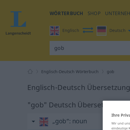
WÖRTERBUCH
SHOP
UNTERNE
Englisch
Deutsch
Englisch-Deutsch Wörterbuch
gob
Englisch-Deutsch Übersetzung
"gob" Deutsch Übersetzung
Ihre Priv
„gob“
: noun
Wir und un
eindeutige 