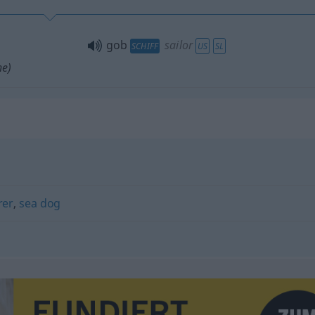
gob
sailor
SCHIFF
US
SL
ne)
rer
,
sea dog