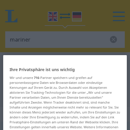
Englisch-Deutsch Wörterbuch
mariner
Ihre Privatsphäre ist uns wichtig
Englisch-Deutsch Übersetzung für
Wir und unsere
716
-Partner speichern und greifen auf
"mariner"
personenbezogene Daten wie Browserdaten oder eindeutige
Kennungen auf Ihrem Gerät zu. Durch Auswahl von Akzeptieren
aktivieren Sie Tracking-Technologien für die unter „Wir und unsere
"mariner" Deutsch Übersetzung
Partner verarbeiten Daten, um Ihnen Dienste bereitzustellen“
aufgeführten Zwecke. Wenn Tracker deaktiviert sind, sind manche
Inhalte und Anzeigen möglicherweise nicht mehr so relevant für Sie. Sie
können dieses Menü jederzeit wieder aufrufen, um Ihre Einstellungen zu
„mariner“
: noun
ändern oder Ihre Einwilligung zu widerrufen, indem Sie auf den Link
Privatsphäre-Einstellungen am unteren Rand der Webseite klicken. Ihre
Einstellungen gelten innerhalb unseres Website. Weitere Informationen
mariner
[ˈmærinə(r); -rə-]
s
besonders
POET