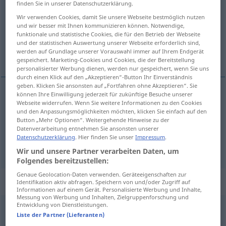
finden Sie in unserer Datenschutzerklärung.
Wir verwenden Cookies, damit Sie unsere Webseite bestmöglich nutzen
Übersicht aller Übersetzungen
und wir besser mit Ihnen kommunizieren können. Notwendige,
(Für mehr Details die Übersetzung anklicken/antippen)
funktionale und statistische Cookies, die für den Betrieb der Webseite
und der statistischen Auswertung unserer Webseite erforderlich sind,
werden auf Grundlage unserer Vorauswahl immer auf Ihrem Endgerät
Seemann, Matrose
gespeichert. Marketing-Cookies und Cookies, die der Bereitstellung
personalisierter Werbung dienen, werden nur gespeichert, wenn Sie uns
durch einen Klick auf den „Akzeptieren“-Button Ihr Einverständnis
geben. Klicken Sie ansonsten auf „Fortfahren ohne Akzeptieren“. Sie
können Ihre Einwilligung jederzeit für zukünftige Besuche unserer
Webseite widerrufen. Wenn Sie weitere Informationen zu den Cookies
Seemann
m
mariner
und den Anpassungsmöglichkeiten möchten, klicken Sie einfach auf den
Button „Mehr Optionen“. Weitergehende Hinweise zu der
Matrose
m
(
besonders
der Kriegsmarine)
mariner
Datenverarbeitung entnehmen Sie ansonsten unserer
Datenschutzerklärung
. Hier finden Sie unser
Impressum
.
Wir und unsere Partner verarbeiten Daten, um
Folgendes bereitzustellen:
Genaue Geolocation-Daten verwenden. Geräteeigenschaften zur
Beispielsätze für "mariner"
Identifikation aktiv abfragen. Speichern von und/oder Zugriff auf
Informationen auf einem Gerät. Personalisierte Werbung und Inhalte,
Messung von Werbung und Inhalten, Zielgruppenforschung und
Entwicklung von Dienstleistungen.
a.
master
mariner
Liste der Partner (Lieferanten)