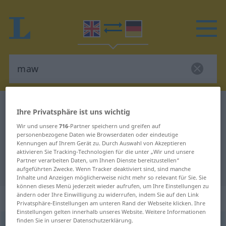
Englisch-Deutsch Wörterbuch
maw
Ihre Privatsphäre ist uns wichtig
Englisch-Deutsch Übersetzung für
Wir und unsere
716
-Partner speichern und greifen auf
personenbezogene Daten wie Browserdaten oder eindeutige
"maw"
Kennungen auf Ihrem Gerät zu. Durch Auswahl von Akzeptieren
aktivieren Sie Tracking-Technologien für die unter „Wir und unsere
Partner verarbeiten Daten, um Ihnen Dienste bereitzustellen“
"maw" Deutsch Übersetzung
aufgeführten Zwecke. Wenn Tracker deaktiviert sind, sind manche
Inhalte und Anzeigen möglicherweise nicht mehr so relevant für Sie. Sie
können dieses Menü jederzeit wieder aufrufen, um Ihre Einstellungen zu
ändern oder Ihre Einwilligung zu widerrufen, indem Sie auf den Link
„maw“
: noun
Privatsphäre-Einstellungen am unteren Rand der Webseite klicken. Ihre
Einstellungen gelten innerhalb unseres Website. Weitere Informationen
finden Sie in unserer Datenschutzerklärung.
maw
[mɔː]
s