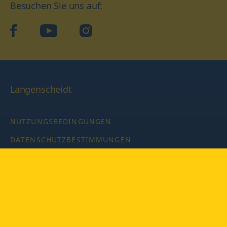
Besuchen Sie uns auf:
facebook
YouTube
Instagram
Langenscheidt
NUTZUNGSBEDINGUNGEN
DATENSCHUTZBESTIMMUNGEN
IMPRESSUM
PRIVATSPHÄRE-EINSTELLUNGEN
LATEINWÖRTERBUCH MIT CODE
Copyright © 2026 PONS Langenscheidt GmbH, Alle Rechte