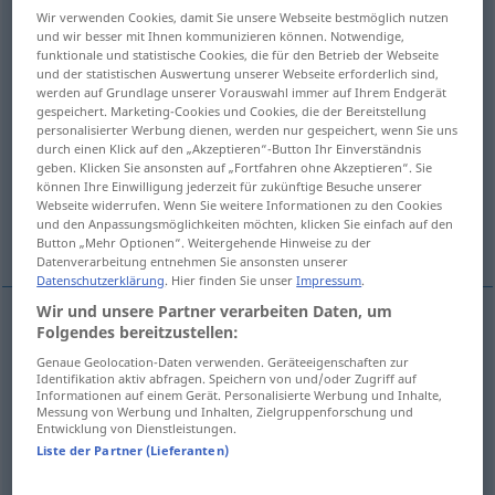
Wir verwenden Cookies, damit Sie unsere Webseite bestmöglich nutzen
und wir besser mit Ihnen kommunizieren können. Notwendige,
Übersicht aller Übersetzungen
funktionale und statistische Cookies, die für den Betrieb der Webseite
(Für mehr Details die Übersetzung anklicken/antippen)
und der statistischen Auswertung unserer Webseite erforderlich sind,
werden auf Grundlage unserer Vorauswahl immer auf Ihrem Endgerät
gespeichert. Marketing-Cookies und Cookies, die der Bereitstellung
TierMagen, Labmagen
personalisierter Werbung dienen, werden nur gespeichert, wenn Sie uns
durch einen Klick auf den „Akzeptieren“-Button Ihr Einverständnis
geben. Klicken Sie ansonsten auf „Fortfahren ohne Akzeptieren“. Sie
Rachen, Kropf, Schlund
können Ihre Einwilligung jederzeit für zukünftige Besuche unserer
Webseite widerrufen. Wenn Sie weitere Informationen zu den Cookies
und den Anpassungsmöglichkeiten möchten, klicken Sie einfach auf den
Wanst, Schmerbauch
Schlund, Rachen
Button „Mehr Optionen“. Weitergehende Hinweise zu der
Datenverarbeitung entnehmen Sie ansonsten unserer
Datenschutzerklärung
. Hier finden Sie unser
Impressum
.
Wir und unsere Partner verarbeiten Daten, um
Folgendes bereitzustellen:
(Tier)Magen
m
maw
Genaue Geolocation-Daten verwenden. Geräteeigenschaften zur
Identifikation aktiv abfragen. Speichern von und/oder Zugriff auf
Informationen auf einem Gerät. Personalisierte Werbung und Inhalte,
besonders
Labmagen
m
(der Wiederkäuer)
maw
Messung von Werbung und Inhalten, Zielgruppenforschung und
Entwicklung von Dienstleistungen.
Liste der Partner (Lieferanten)
Rachen
m
maw
of animals
BIOL