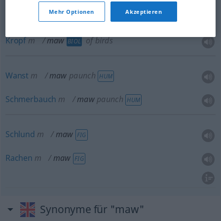
Mehr Optionen
Akzeptieren
Schlund
m
maw
of animals
BIOL
Kropf
m
maw
of birds
BIOL
Wanst
m
maw
paunch
HUM
Schmerbauch
m
maw
paunch
HUM
Schlund
m
maw
FIG
Rachen
m
maw
FIG
Synonyme für "maw"