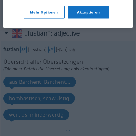
syn vgl.
bombast
fustian
→ siehe „
“
Mehr Optionen
Akzeptieren
„fustian“
: adjective
fustian
[ˈfʌstiən]
[-ʧən]
adj
BR
US
Übersicht aller Übersetzungen
(Für mehr Details die Übersetzung anklicken/antippen)
aus Barchent, Barchent…
bombastisch, schwülstig
wertlos, minderwertig