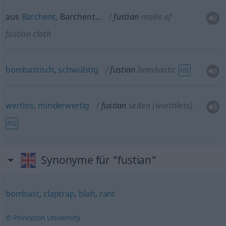
aus
Barchent
, Barchent…
fustian
made of
fustian cloth
bombastisch
,
schwülstig
fustian
bombastic
FIG
wertlos
,
minderwertig
fustian
selten
(worthless)
FIG
Synonyme für "fustian"
bombast
,
claptrap
,
blah
,
rant
© Princeton University