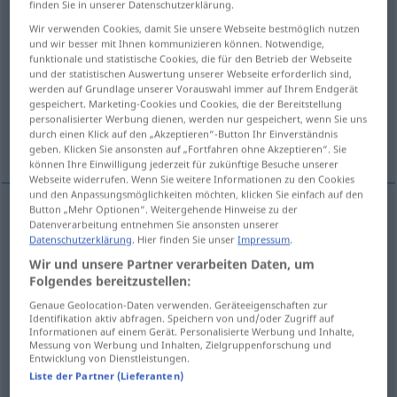
finden Sie in unserer Datenschutzerklärung.
Wir verwenden Cookies, damit Sie unsere Webseite bestmöglich nutzen
Übersicht aller Übersetzungen
und wir besser mit Ihnen kommunizieren können. Notwendige,
(Für mehr Details die Übersetzung anklicken/antippen)
funktionale und statistische Cookies, die für den Betrieb der Webseite
und der statistischen Auswertung unserer Webseite erforderlich sind,
werden auf Grundlage unserer Vorauswahl immer auf Ihrem Endgerät
Barchent, Manchester
gespeichert. Marketing-Cookies und Cookies, die der Bereitstellung
personalisierter Werbung dienen, werden nur gespeichert, wenn Sie uns
durch einen Klick auf den „Akzeptieren“-Button Ihr Einverständnis
Schwulst, Bombast
geben. Klicken Sie ansonsten auf „Fortfahren ohne Akzeptieren“. Sie
können Ihre Einwilligung jederzeit für zukünftige Besuche unserer
Webseite widerrufen. Wenn Sie weitere Informationen zu den Cookies
und den Anpassungsmöglichkeiten möchten, klicken Sie einfach auf den
Button „Mehr Optionen“. Weitergehende Hinweise zu der
Datenverarbeitung entnehmen Sie ansonsten unserer
Barchent
m
fustian
fabric
Datenschutzerklärung
. Hier finden Sie unser
Impressum
.
Wir und unsere Partner verarbeiten Daten, um
Manchester
m
fustian
fabric
Folgendes bereitzustellen:
Genaue Geolocation-Daten verwenden. Geräteeigenschaften zur
Identifikation aktiv abfragen. Speichern von und/oder Zugriff auf
Informationen auf einem Gerät. Personalisierte Werbung und Inhalte,
Schwulst
m
fustian
bombast: speech
etc
FIG
Messung von Werbung und Inhalten, Zielgruppenforschung und
Entwicklung von Dienstleistungen.
Liste der Partner (Lieferanten)
Bombast
m
fustian
bombast: speech
etc
FIG