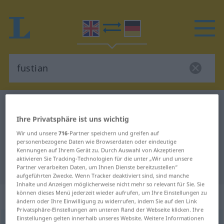
Englisch-Deutsch Wörterbuch
fustian
Ihre Privatsphäre ist uns wichtig
Englisch-Deutsch Übersetzung für
Wir und unsere
716
-Partner speichern und greifen auf
"fustian"
personenbezogene Daten wie Browserdaten oder eindeutige
Kennungen auf Ihrem Gerät zu. Durch Auswahl von Akzeptieren
aktivieren Sie Tracking-Technologien für die unter „Wir und unsere
"fustian" Deutsch Übersetzung
Partner verarbeiten Daten, um Ihnen Dienste bereitzustellen“
aufgeführten Zwecke. Wenn Tracker deaktiviert sind, sind manche
Inhalte und Anzeigen möglicherweise nicht mehr so relevant für Sie. Sie
können dieses Menü jederzeit wieder aufrufen, um Ihre Einstellungen zu
„fustian“
: noun
ändern oder Ihre Einwilligung zu widerrufen, indem Sie auf den Link
Privatsphäre-Einstellungen am unteren Rand der Webseite klicken. Ihre
Einstellungen gelten innerhalb unseres Website. Weitere Informationen
fustian
[ˈfʌstiən]
[-ʧən]
s
BR
US