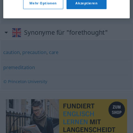
Mehr Optionen
Akzeptieren
Erwägung
f
im
Voraus
forethought
anticipation
Synonyme für "forethought"
caution
,
precaution
,
care
premeditation
© Princeton University