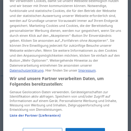
Wir verwenden Cookies, damit Sie unsere Webseite bestmöglich nutzen
und wir besser mit Ihnen kommunizieren können. Notwendige,
forethought
s
funktionale und statistische Cookies, die für den Betrieb der Webseite
und der statistischen Auswertung unserer Webseite erforderlich sind,
Übersicht aller Übersetzungen
werden auf Grundlage unserer Vorauswahl immer auf Ihrem Endgerät
gespeichert. Marketing-Cookies und Cookies, die der Bereitstellung
(Für mehr Details die Übersetzung anklicken/antippen)
personalisierter Werbung dienen, werden nur gespeichert, wenn Sie uns
durch einen Klick auf den „Akzeptieren“-Button Ihr Einverständnis
Vorsorge
geben. Klicken Sie ansonsten auf „Fortfahren ohne Akzeptieren“. Sie
können Ihre Einwilligung jederzeit für zukünftige Besuche unserer
Webseite widerrufen. Wenn Sie weitere Informationen zu den Cookies
Vorwegnahme, Vorherdenken, Erwägung im
und den Anpassungsmöglichkeiten möchten, klicken Sie einfach auf den
Button „Mehr Optionen“. Weitergehende Hinweise zu der
Voraus
Datenverarbeitung entnehmen Sie ansonsten unserer
Datenschutzerklärung
. Hier finden Sie unser
Impressum
.
Wir und unsere Partner verarbeiten Daten, um
Folgendes bereitzustellen:
Vorsorge
f
,
-bedacht
m
forethought
precaution
Genaue Geolocation-Daten verwenden. Geräteeigenschaften zur
Identifikation aktiv abfragen. Speichern von und/oder Zugriff auf
Informationen auf einem Gerät. Personalisierte Werbung und Inhalte,
Messung von Werbung und Inhalten, Zielgruppenforschung und
Entwicklung von Dienstleistungen.
Vorwegnahme
f
forethought
anticipation
Liste der Partner (Lieferanten)
Vorherdenken
n
forethought
anticipation