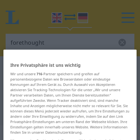
Ihre Privatsphäre ist uns wichtig
Englisch-Deutsch Wörterbuch
forethought
Wir und unsere
716
-Partner speichern und greifen auf
Englisch-Deutsch Übersetzung für
personenbezogene Daten wie Browserdaten oder eindeutige
"forethought"
Kennungen auf Ihrem Gerät zu. Durch Auswahl von Akzeptieren
aktivieren Sie Tracking-Technologien für die unter „Wir und unsere
Partner verarbeiten Daten, um Ihnen Dienste bereitzustellen“
aufgeführten Zwecke. Wenn Tracker deaktiviert sind, sind manche
"forethought" Deutsch
Inhalte und Anzeigen möglicherweise nicht mehr so relevant für Sie. Sie
können dieses Menü jederzeit wieder aufrufen, um Ihre Einstellungen zu
Übersetzung
ändern oder Ihre Einwilligung zu widerrufen, indem Sie auf den Link
Privatsphäre-Einstellungen am unteren Rand der Webseite klicken. Ihre
Einstellungen gelten innerhalb unseres Website. Weitere Informationen
„forethought“
: noun
finden Sie in unserer Datenschutzerklärung.