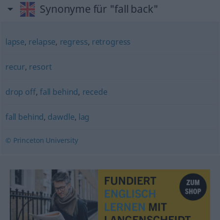
Synonyme für "fall back"
lapse
,
relapse
,
regress
,
retrogress
recur
,
resort
drop off
,
fall behind
,
recede
fall behind
,
dawdle
,
lag
© Princeton University