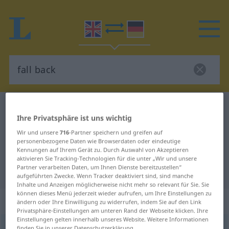
Englisch-Deutsch Wörterbuch
fall back
Ihre Privatsphäre ist uns wichtig
Englisch-Deutsch Übersetzung für
Wir und unsere
716
-Partner speichern und greifen auf
"fall back"
personenbezogene Daten wie Browserdaten oder eindeutige
Kennungen auf Ihrem Gerät zu. Durch Auswahl von Akzeptieren
aktivieren Sie Tracking-Technologien für die unter „Wir und unsere
Partner verarbeiten Daten, um Ihnen Dienste bereitzustellen“
"fall back" Deutsch Übersetzung
aufgeführten Zwecke. Wenn Tracker deaktiviert sind, sind manche
Inhalte und Anzeigen möglicherweise nicht mehr so relevant für Sie. Sie
können dieses Menü jederzeit wieder aufrufen, um Ihre Einstellungen zu
„fall back“
: intransitive verb
ändern oder Ihre Einwilligung zu widerrufen, indem Sie auf den Link
Privatsphäre-Einstellungen am unteren Rand der Webseite klicken. Ihre
Einstellungen gelten innerhalb unseres Website. Weitere Informationen
fall back
v/i
finden Sie in unserer Datenschutzerklärung.