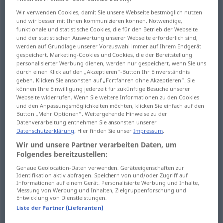
Wir verwenden Cookies, damit Sie unsere Webseite bestmöglich nutzen
Übersicht aller Übersetzungen
und wir besser mit Ihnen kommunizieren können. Notwendige,
funktionale und statistische Cookies, die für den Betrieb der Webseite
(Für mehr Details die Übersetzung anklicken/antippen)
und der statistischen Auswertung unserer Webseite erforderlich sind,
werden auf Grundlage unserer Vorauswahl immer auf Ihrem Endgerät
den Rückzug antreten, sich zurückziehen
gespeichert. Marketing-Cookies und Cookies, die der Bereitstellung
personalisierter Werbung dienen, werden nur gespeichert, wenn Sie uns
durch einen Klick auf den „Akzeptieren“-Button Ihr Einverständnis
zurückbleiben
geben. Klicken Sie ansonsten auf „Fortfahren ohne Akzeptieren“. Sie
können Ihre Einwilligung jederzeit für zukünftige Besuche unserer
Webseite widerrufen. Wenn Sie weitere Informationen zu den Cookies
in Reih u. Glied zurücktreten
und den Anpassungsmöglichkeiten möchten, klicken Sie einfach auf den
Button „Mehr Optionen“. Weitergehende Hinweise zu der
Datenverarbeitung entnehmen Sie ansonsten unserer
Datenschutzerklärung
. Hier finden Sie unser
Impressum
.
Wir und unsere Partner verarbeiten Daten, um
Folgendes bereitzustellen:
den
Rückzug
antreten
, sich
zurückziehen
fall
Genaue Geolocation-Daten verwenden. Geräteeigenschaften zur
back
retreat
Identifikation aktiv abfragen. Speichern von und/oder Zugriff auf
Informationen auf einem Gerät. Personalisierte Werbung und Inhalte,
Messung von Werbung und Inhalten, Zielgruppenforschung und
Entwicklung von Dienstleistungen.
Beispiele
Liste der Partner (Lieferanten)
(on, upon)
come back to as support