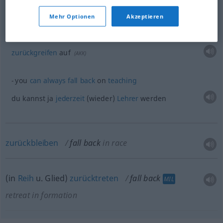
auf
Hilfe
suchen
(bei), sich
verlegen
,
zurückkommen
(
Mehr Optionen
Akzeptieren
)
AKK
zurückgreifen
auf
(
AKK
)
you
can
always
fall
back
on
teaching
du kannst ja
jederzeit
(wieder)
Lehrer
werden
zurückbleiben
fall back
in race
(in
Reih
u.
Glied)
zurücktreten
fall back
MIL
retreat in formation