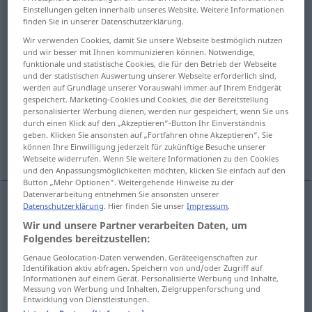
Einstellungen gelten innerhalb unseres Website. Weitere Informationen
finden Sie in unserer Datenschutzerklärung.
Übersicht aller Übersetzungen
Wir verwenden Cookies, damit Sie unsere Webseite bestmöglich nutzen
(Für mehr Details die Übersetzung anklicken/antippen)
und wir besser mit Ihnen kommunizieren können. Notwendige,
funktionale und statistische Cookies, die für den Betrieb der Webseite
Erfindung, Erdichtung, Lüge
und der statistischen Auswertung unserer Webseite erforderlich sind,
werden auf Grundlage unserer Vorauswahl immer auf Ihrem Endgerät
gespeichert. Marketing-Cookies und Cookies, die der Bereitstellung
Fabrikation, Herstellung, Anfertigung
personalisierter Werbung dienen, werden nur gespeichert, wenn Sie uns
durch einen Klick auf den „Akzeptieren“-Button Ihr Einverständnis
geben. Klicken Sie ansonsten auf „Fortfahren ohne Akzeptieren“. Sie
Bau, Errichtung
Fälschung
können Ihre Einwilligung jederzeit für zukünftige Besuche unserer
Webseite widerrufen. Wenn Sie weitere Informationen zu den Cookies
und den Anpassungsmöglichkeiten möchten, klicken Sie einfach auf den
Button „Mehr Optionen“. Weitergehende Hinweise zu der
Datenverarbeitung entnehmen Sie ansonsten unserer
Datenschutzerklärung
. Hier finden Sie unser
Impressum
.
Erfindung
f
fabrication
lie
FIG
Wir und unsere Partner verarbeiten Daten, um
Folgendes bereitzustellen:
Erdichtung
f
fabrication
lie
FIG
Genaue Geolocation-Daten verwenden. Geräteeigenschaften zur
Identifikation aktiv abfragen. Speichern von und/oder Zugriff auf
Informationen auf einem Gerät. Personalisierte Werbung und Inhalte,
Lüge
f
fabrication
lie
FIG
Messung von Werbung und Inhalten, Zielgruppenforschung und
Entwicklung von Dienstleistungen.