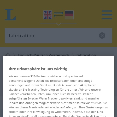
Englisch-Deutsch Wörterbuch
fabrication
Englisch-Deutsch Übersetzung für
Ihre Privatsphäre ist uns wichtig
"fabrication"
Wir und unsere
716
-Partner speichern und greifen auf
personenbezogene Daten wie Browserdaten oder eindeutige
Kennungen auf Ihrem Gerät zu. Durch Auswahl von Akzeptieren
"fabrication" Deutsch Übersetzung
aktivieren Sie Tracking-Technologien für die unter „Wir und unsere
Partner verarbeiten Daten, um Ihnen Dienste bereitzustellen“
aufgeführten Zwecke. Wenn Tracker deaktiviert sind, sind manche
„fabrication“
: noun
Inhalte und Anzeigen möglicherweise nicht mehr so relevant für Sie. Sie
können dieses Menü jederzeit wieder aufrufen, um Ihre Einstellungen zu
ändern oder Ihre Einwilligung zu widerrufen, indem Sie auf den Link
fabrication
Privatsphäre-Einstellungen am unteren Rand der Webseite klicken. Ihre
s