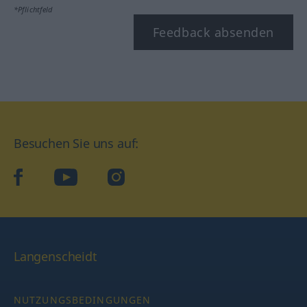
*Pflichtfeld
Feedback absenden
Besuchen Sie uns auf:
facebook
YouTube
Instagram
Langenscheidt
NUTZUNGSBEDINGUNGEN