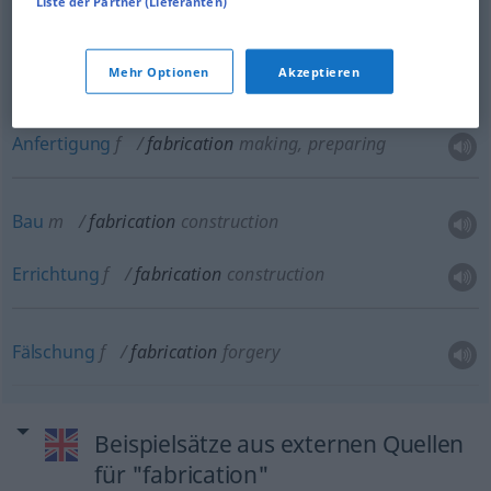
Liste der Partner (Lieferanten)
Fabrikation
f
fabrication
making, preparing
Mehr Optionen
Akzeptieren
Herstellung
f
fabrication
making, preparing
Anfertigung
f
fabrication
making, preparing
Bau
m
fabrication
construction
Errichtung
f
fabrication
construction
Fälschung
f
fabrication
forgery
Beispielsätze aus externen Quellen
für "fabrication"