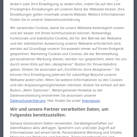
ändern oder Ihre Einwilligung zu widerrufen, indem Sie auf den Link
Privatsphäre-Einstellungen am unteren Rand der Webseite klicken. Ihre
Übersicht aller Übersetzungen
Einstellungen gelten innerhalb unseres Website. Weitere Informationen
(Für mehr Details die Übersetzung anklicken/antippen)
finden Sie in unserer Datenschutzerklärung.
Wir verwenden Cookies, damit Sie unsere Webseite bestmöglich nutzen
falsification
fake, forgery, hoax
und wir besser mit Ihnen kommunizieren können. Notwendige,
funktionale und statistische Cookies, die für den Betrieb der Webseite
und der statistischen Auswertung unserer Webseite erforderlich sind,
counterfeit money
werden auf Grundlage unserer Vorauswahl immer auf Ihrem Endgerät
gespeichert. Marketing-Cookies und Cookies, die der Bereitstellung
personalisierter Werbung dienen, werden nur gespeichert, wenn Sie uns
durch einen Klick auf den „Akzeptieren“-Button Ihr Einverständnis
geben. Klicken Sie ansonsten auf „Fortfahren ohne Akzeptieren“. Sie
können Ihre Einwilligung jederzeit für zukünftige Besuche unserer
falsification
Fälschung
durch Änderung
Webseite widerrufen. Wenn Sie weitere Informationen zu den Cookies
und den Anpassungsmöglichkeiten möchten, klicken Sie einfach auf den
Button „Mehr Optionen“. Weitergehende Hinweise zu der
Datenverarbeitung entnehmen Sie ansonsten unserer
Datenschutzerklärung
. Hier finden Sie unser
Impressum
.
fake
Fälschung
Dokument, Kunstwerk etc
Wir und unsere Partner verarbeiten Daten, um
Folgendes bereitzustellen:
forgery
Fälschung
Dokument, Kunstwerk etc
Genaue Geolocation-Daten verwenden. Geräteeigenschaften zur
Identifikation aktiv abfragen. Speichern von und/oder Zugriff auf
a.
hoax
Fälschung
Dokument, Kunstwerk etc
Informationen auf einem Gerät. Personalisierte Werbung und Inhalte,
Messung von Werbung und Inhalten, Zielgruppenforschung und