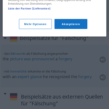
Entwicklung von Dienstleistungen.
Liste der Partner (Lieferanten)
counterfeit
money
Fälschung
Falschgeld
Mehr Optionen
Akzeptieren
Beispielsätze für "Fälschung"
das
Bild
wurde
als Fälschung angesprochen
the
picture
was
pronounced
a
forgery
mit
Kennerblick
erkannte er die Fälschung
with an
expert
glance
he recognized the
forgery
Beispielsätze aus externen Quellen
für "Fälschung"