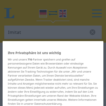
Deutsch-Englisch Wörterbuch
Imitat
Ihre Privatsphäre ist uns wichtig
Deutsch-Englisch Übersetzung für
Wir und unsere
716
-Partner speichern und greifen auf
personenbezogene Daten wie Browserdaten oder eindeutige
"Imitat"
Kennungen auf Ihrem Gerät zu. Durch Auswahl von Akzeptieren
aktivieren Sie Tracking-Technologien für die unter „Wir und unsere
Partner verarbeiten Daten, um Ihnen Dienste bereitzustellen“
"Imitat" Englisch Übersetzung
aufgeführten Zwecke. Wenn Tracker deaktiviert sind, sind manche
Inhalte und Anzeigen möglicherweise nicht mehr so relevant für Sie. Sie
können dieses Menü jederzeit wieder aufrufen, um Ihre Einstellungen zu
„Imitat“
: Neutrum
ändern oder Ihre Einwilligung zu widerrufen, indem Sie auf den Link
Privatsphäre-Einstellungen am unteren Rand der Webseite klicken. Ihre
Einstellungen gelten innerhalb unseres Website. Weitere Informationen
finden Sie in unserer Datenschutzerklärung.
Imitat
[imiˈtaːt]
n
<
Imitat(e)s
;
Imitate
>