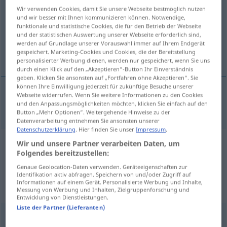
Wir verwenden Cookies, damit Sie unsere Webseite bestmöglich nutzen
Übersicht aller Übersetzungen
und wir besser mit Ihnen kommunizieren können. Notwendige,
funktionale und statistische Cookies, die für den Betrieb der Webseite
(Für mehr Details die Übersetzung anklicken/antippen)
und der statistischen Auswertung unserer Webseite erforderlich sind,
werden auf Grundlage unserer Vorauswahl immer auf Ihrem Endgerät
imitation
gespeichert. Marketing-Cookies und Cookies, die der Bereitstellung
personalisierter Werbung dienen, werden nur gespeichert, wenn Sie uns
durch einen Klick auf den „Akzeptieren“-Button Ihr Einverständnis
geben. Klicken Sie ansonsten auf „Fortfahren ohne Akzeptieren“. Sie
können Ihre Einwilligung jederzeit für zukünftige Besuche unserer
Webseite widerrufen. Wenn Sie weitere Informationen zu den Cookies
und den Anpassungsmöglichkeiten möchten, klicken Sie einfach auf den
imitation
Imitat
Button „Mehr Optionen“. Weitergehende Hinweise zu der
Datenverarbeitung entnehmen Sie ansonsten unserer
Datenschutzerklärung
. Hier finden Sie unser
Impressum
.
Wir und unsere Partner verarbeiten Daten, um
Beispielsätze aus externen Quellen
Folgendes bereitzustellen:
für "Imitat"
Genaue Geolocation-Daten verwenden. Geräteeigenschaften zur
Identifikation aktiv abfragen. Speichern von und/oder Zugriff auf
(nicht von der Langenscheidt Redaktion
Informationen auf einem Gerät. Personalisierte Werbung und Inhalte,
geprüft)
Messung von Werbung und Inhalten, Zielgruppenforschung und
Entwicklung von Dienstleistungen.
Liste der Partner (Lieferanten)
All these imitation products must be labelled as such.