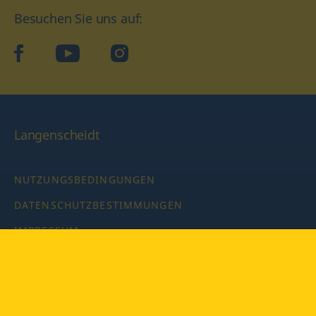
Besuchen Sie uns auf:
facebook
YouTube
Instagram
Langenscheidt
NUTZUNGSBEDINGUNGEN
DATENSCHUTZBESTIMMUNGEN
IMPRESSUM
PRIVATSPHÄRE-EINSTELLUNGEN
LATEINWÖRTERBUCH MIT CODE