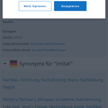
Quelle:
Europarl
Mehr Optionen
Akzeptieren
Quelle
Europarl
Quelle:
OPUS
Originaltextquelle:
Europäisches Parlament
Originaldatenbank:
Europarl Parallel Corups
Synonyme für "Imitat"
Nachbau
,
Fälschung
,
Nachahmung
,
Kopie
,
Nachbildung
,
Plagiat
Mimikry (fachspr.)
,
Attrappe
,
Schablone
,
Nachahmung
,
Fake (ugs., engl.)
,
Plagiat
,
Nachbildung
,
Kopie
,
Falsifikat
,