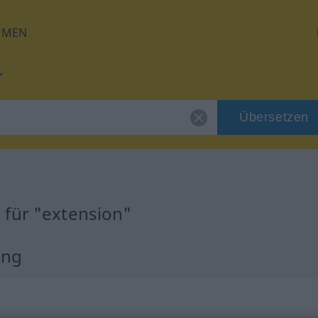
HMEN
Übersetzen
 für "extension"
ung