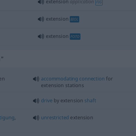
extension
application
FIG
extension
BIOL
extension
FOTO
n"
en
accommodating
connection
for
extension stations
drive
by extension
shaft
tigung
,
unrestricted
extension