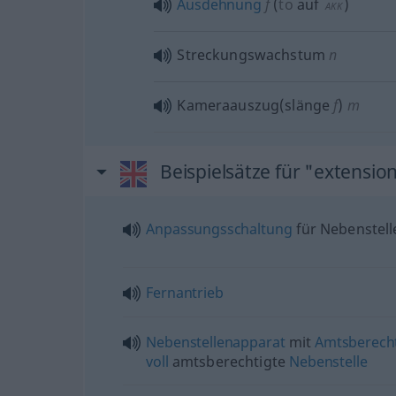
Ausdehnung
f
(
to
auf
)
AKK
Streckungswachstum
n
Kameraauszug(slänge
f
)
m
Beispielsätze für "extensio
Anpassungsschaltung
für Nebenstell
Fernantrieb
Nebenstellenapparat
mit
Amtsberech
voll
amtsberechtigte
Nebenstelle