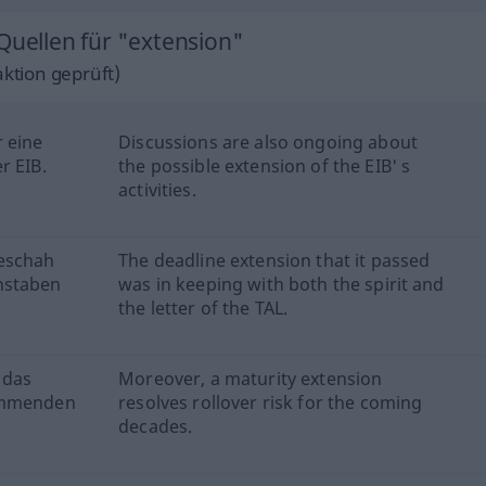
Quellen für "extension"
ktion geprüft)
r eine
Discussions are also ongoing about
r EIB.
the possible extension of the EIB' s
activities.
geschah
The deadline extension that it passed
hstaben
was in keeping with both the spirit and
the letter of the TAL.
 das
Moreover, a maturity extension
kommenden
resolves rollover risk for the coming
decades.