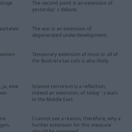
strige
The second point is an extension of
yesterday' s debate.
gearteten
The war is an extension of
degenerated underdevelopment.
meisten
Temporary extension of most or all of
the Bush-era tax cuts is also likely.
 ja, eine
Islamist terrorism is a reflection,
hen
indeed an extension, of today ’ s wars
in the Middle East.
ere
I cannot see a reason, therefore, why a
gen.
further extension for this measure
should be proposed.