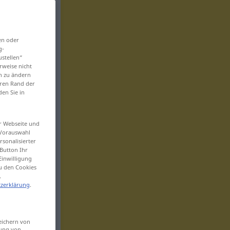
en oder
g-
ustellen“
rweise nicht
en zu ändern
eren Rand der
den Sie in
er Webseite und
 Vorauswahl
sonalisierter
Button Ihr
Einwilligung
zu den Cookies
.
zerklärung
.
eichern von
sung von