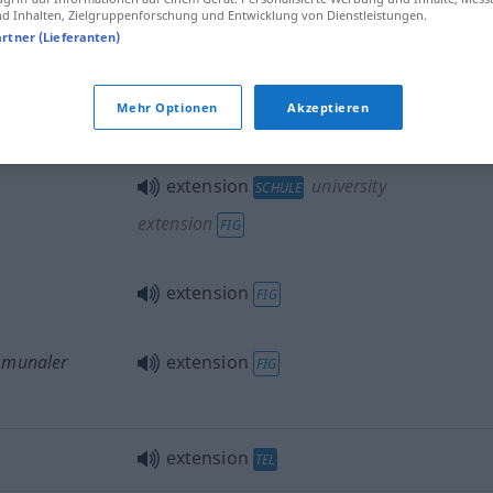
 Inhalten, Zielgruppenforschung und Entwicklung von Dienstleistungen.
artner (Lieferanten)
extension
expansion
FIG
Mehr Optionen
Akzeptieren
extension
university
SCHULE
extension
FIG
extension
FIG
mmunaler
extension
FIG
extension
TEL