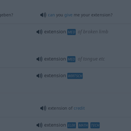
eben?
can
you
give
me your extension?
extension
of broken limb
MED
extension
of tongue
etc
MED
extension
WIRTSCH
extension of
credit
extension
ELEK
MATH
TECH