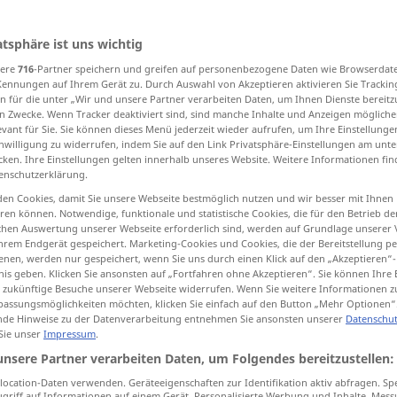
atsphäre ist uns wichtig
sere
716
-Partner speichern und greifen auf personenbezogene Daten wie Browserdat
tippen)
Kennungen auf Ihrem Gerät zu. Durch Auswahl von Akzeptieren aktivieren Sie Trackin
n für die unter „Wir und unsere Partner verarbeiten Daten, um Ihnen Dienste bereitz
eiterung, Volkshochschule, Vergrößerung...
n Zwecke. Wenn Tracker deaktiviert sind, sind manche Inhalte und Anzeigen mögliche
evant für Sie. Sie können dieses Menü jederzeit wieder aufrufen, um Ihre Einstellung
inwilligung zu widerrufen, indem Sie auf den Link Privatsphäre-Einstellungen am unt
cken. Ihre Einstellungen gelten innerhalb unseres Website. Weitere Informationen fin
cken, Vorstrecken
enschutzerklärung.
en Cookies, damit Sie unsere Webseite bestmöglich nutzen und wir besser mit Ihnen
Verlängerung, Streckung, Ansatz
en können. Notwendige, funktionale und statistische Cookies, die für den Betrieb d
ischen Auswertung unserer Webseite erforderlich sind, werden auf Grundlage unserer
hrem Endgerät gespeichert. Marketing-Cookies und Cookies, die der Bereitstellung per
ung, Umfang
Ausdehnung
nen, werden nur gespeichert, wenn Sie uns durch einen Klick auf den „Akzeptieren“-
nis geben. Klicken Sie ansonsten auf „Fortfahren ohne Akzeptieren“. Sie können Ihre 
ür zukünftige Besuche unserer Webseite widerrufen. Wenn Sie weitere Informationen 
assungsmöglichkeiten möchten, klicken Sie einfach auf den Button „Mehr Optionen“
 Übersetzungen...
de Hinweise zu der Datenverarbeitung entnehmen Sie ansonsten unserer
Datenschut
 Sie unser
Impressum
.
unsere Partner verarbeiten Daten, um Folgendes bereitzustellen:
ocation-Daten verwenden. Geräteeigenschaften zur Identifikation aktiv abfragen. Sp
extension
griff auf Informationen auf einem Gerät. Personalisierte Werbung und Inhalte, Mes