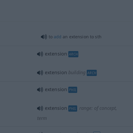
to
add
an extension to
sth
extension
ARCH
extension
building
ARCH
extension
PHIL
extension
range: of concept,
PHIL
term