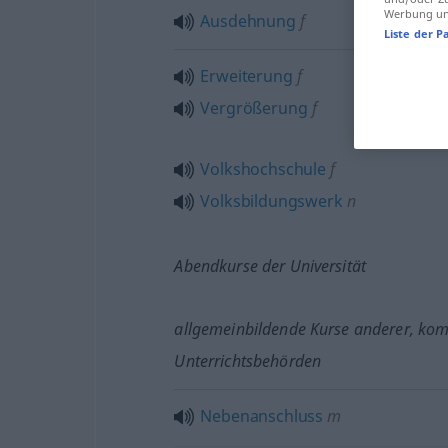
Werbung und
Ausdehnung
f
Liste der P
Erweiterung
f
Vergrößerung
f
Volkshochschule
f
Volksbildungswerk
n
Abendkurse der Universität
allgemeinbildende Kurse anderer, ko
Unterrichtsbehörden
Nebenanschluss
m