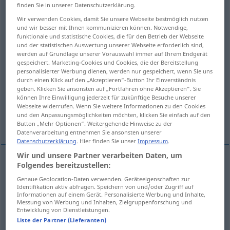
finden Sie in unserer Datenschutzerklärung.
Übersicht aller Übersetzungen
Wir verwenden Cookies, damit Sie unsere Webseite bestmöglich nutzen
und wir besser mit Ihnen kommunizieren können. Notwendige,
(Für mehr Details die Übersetzung anklicken/antippen)
funktionale und statistische Cookies, die für den Betrieb der Webseite
und der statistischen Auswertung unserer Webseite erforderlich sind,
Disput, Wortstreit, Kontroverse
werden auf Grundlage unserer Vorauswahl immer auf Ihrem Endgerät
gespeichert. Marketing-Cookies und Cookies, die der Bereitstellung
personalisierter Werbung dienen, werden nur gespeichert, wenn Sie uns
durch einen Klick auf den „Akzeptieren“-Button Ihr Einverständnis
Disputation, Streitgespräch, gelehrter
geben. Klicken Sie ansonsten auf „Fortfahren ohne Akzeptieren“. Sie
Redestreit
können Ihre Einwilligung jederzeit für zukünftige Besuche unserer
Webseite widerrufen. Wenn Sie weitere Informationen zu den Cookies
und den Anpassungsmöglichkeiten möchten, klicken Sie einfach auf den
Unterhaltung
Button „Mehr Optionen“. Weitergehende Hinweise zu der
Datenverarbeitung entnehmen Sie ansonsten unserer
Datenschutzerklärung
. Hier finden Sie unser
Impressum
.
Wir und unsere Partner verarbeiten Daten, um
Folgendes bereitzustellen:
Disput
m
disputation
argument
Genaue Geolocation-Daten verwenden. Geräteeigenschaften zur
Identifikation aktiv abfragen. Speichern von und/oder Zugriff auf
Informationen auf einem Gerät. Personalisierte Werbung und Inhalte,
Wortstreit
m
disputation
argument
Messung von Werbung und Inhalten, Zielgruppenforschung und
Entwicklung von Dienstleistungen.
Liste der Partner (Lieferanten)
Kontroverse
f
disputation
argument