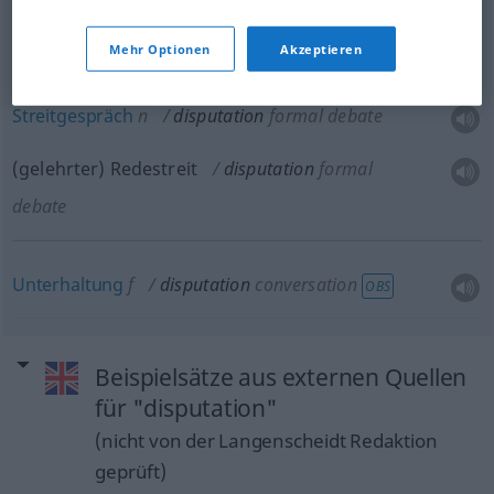
Mehr Optionen
Akzeptieren
Disputation
f
disputation
formal debate
Streitgespräch
n
disputation
formal debate
(gelehrter) Redestreit
disputation
formal
debate
Unterhaltung
f
disputation
conversation
OBS
Beispielsätze aus externen Quellen
für "disputation"
(nicht von der Langenscheidt Redaktion
geprüft)