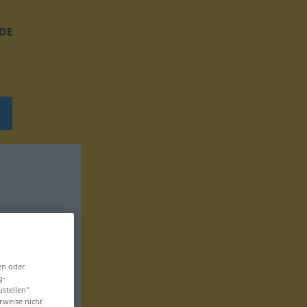
DE
en oder
g-
ustellen“
rweise nicht