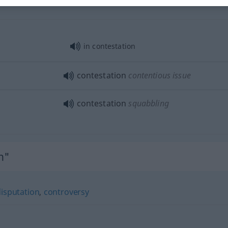
in contestation
contestation
contentious issue
contestation
squabbling
n"
isputation
,
controversy