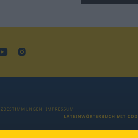
ook
YouTube
Instagram
TZBESTIMMUNGEN
IMPRESSUM
LATEINWÖRTERBUCH MIT COD
 Alle Rechte vorbehalten.