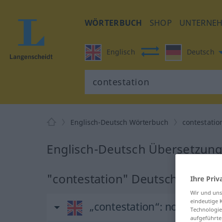
WÖRTERBUCH
SHOP
UNTERNE
Englisch
Deutsch
Englisch-Deutsch Wörterbuch
contestatio
Englisch-Deutsch Übersetzung 
"contestation" Deutsch Übers
Ihre Priv
Wir und un
eindeutige 
„contestation“
: noun
Technologie
aufgeführte