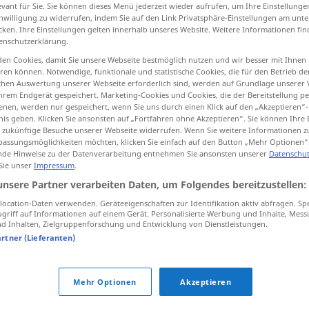
evant für Sie. Sie können dieses Menü jederzeit wieder aufrufen, um Ihre Einstellung
inwilligung zu widerrufen, indem Sie auf den Link Privatsphäre-Einstellungen am unt
cken. Ihre Einstellungen gelten innerhalb unseres Website. Weitere Informationen fin
enschutzerklärung.
tippen)
en Cookies, damit Sie unsere Webseite bestmöglich nutzen und wir besser mit Ihnen
en können. Notwendige, funktionale und statistische Cookies, die für den Betrieb d
ischen Auswertung unserer Webseite erforderlich sind, werden auf Grundlage unserer
seinandersetzung, Wortstreit, Disput
hrem Endgerät gespeichert. Marketing-Cookies und Cookies, die der Bereitstellung per
nen, werden nur gespeichert, wenn Sie uns durch einen Klick auf den „Akzeptieren“-
nis geben. Klicken Sie ansonsten auf „Fortfahren ohne Akzeptieren“. Sie können Ihre 
ür zukünftige Besuche unserer Webseite widerrufen. Wenn Sie weitere Informationen 
assungsmöglichkeiten möchten, klicken Sie einfach auf den Button „Mehr Optionen“
de Hinweise zu der Datenverarbeitung entnehmen Sie ansonsten unserer
Datenschut
 Sie unser
Impressum
.
unsere Partner verarbeiten Daten, um Folgendes bereitzustellen:
contestation
battle, fight
ocation-Daten verwenden. Geräteeigenschaften zur Identifikation aktiv abfragen. Sp
griff auf Informationen auf einem Gerät. Personalisierte Werbung und Inhalte, Mes
 Inhalten, Zielgruppenforschung und Entwicklung von Dienstleistungen.
artner (Lieferanten)
contestation
dispute, confrontation
Mehr Optionen
Akzeptieren