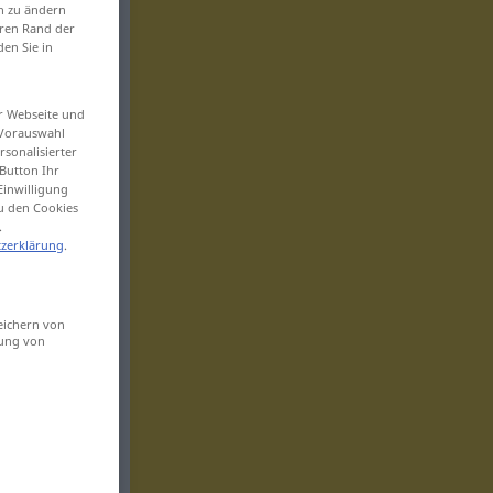
en zu ändern
eren Rand der
den Sie in
er Webseite und
 Vorauswahl
sonalisierter
Button Ihr
Einwilligung
zu den Cookies
.
zerklärung
.
eichern von
sung von