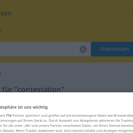
HMEN
Übersetzen
n
für "contestation"
etzung
atsphäre ist uns wichtig
sere
716
-Partner speichern und greifen auf personenbezogene Daten wie Browserdat
Kennungen auf Ihrem Gerät zu. Durch Auswahl von Akzeptieren aktivieren Sie Trackin
n für die unter „Wir und unsere Partner verarbeiten Daten, um Ihnen Dienste bereitz
n Zwecke. Wenn Tracker deaktiviert sind, sind manche Inhalte und Anzeigen mögliche