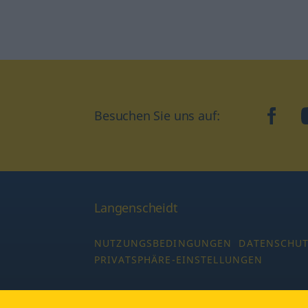
Besuchen Sie uns auf:
faceb
Langenscheidt
NUTZUNGSBEDINGUNGEN
DATENSCHU
PRIVATSPHÄRE-EINSTELLUNGEN
Copyright © 2026 PONS Langenscheidt GmbH,