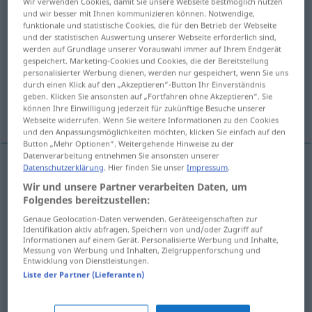
Wir verwenden Cookies, damit Sie unsere Webseite bestmöglich nutzen
und wir besser mit Ihnen kommunizieren können. Notwendige,
Übersicht aller Übersetzungen
funktionale und statistische Cookies, die für den Betrieb der Webseite
und der statistischen Auswertung unserer Webseite erforderlich sind,
(Für mehr Details die Übersetzung anklicken/antippen)
werden auf Grundlage unserer Vorauswahl immer auf Ihrem Endgerät
gespeichert. Marketing-Cookies und Cookies, die der Bereitstellung
argument, quarrel, altercation
personalisierter Werbung dienen, werden nur gespeichert, wenn Sie uns
durch einen Klick auf den „Akzeptieren“-Button Ihr Einverständnis
geben. Klicken Sie ansonsten auf „Fortfahren ohne Akzeptieren“. Sie
können Ihre Einwilligung jederzeit für zukünftige Besuche unserer
controversy
dispute
Webseite widerrufen. Wenn Sie weitere Informationen zu den Cookies
und den Anpassungsmöglichkeiten möchten, klicken Sie einfach auf den
Button „Mehr Optionen“. Weitergehende Hinweise zu der
Datenverarbeitung entnehmen Sie ansonsten unserer
Datenschutzerklärung
. Hier finden Sie unser
Impressum
.
argument
Wortstreit
Streit mit Worten
Wir und unsere Partner verarbeiten Daten, um
Folgendes bereitzustellen:
quarrel
Wortstreit
Streit mit Worten
Genaue Geolocation-Daten verwenden. Geräteeigenschaften zur
Identifikation aktiv abfragen. Speichern von und/oder Zugriff auf
Informationen auf einem Gerät. Personalisierte Werbung und Inhalte,
altercation
Wortstreit
Streit mit Worten
Messung von Werbung und Inhalten, Zielgruppenforschung und
Entwicklung von Dienstleistungen.
Liste der Partner (Lieferanten)
controversy
Wortstreit
Kontroverse