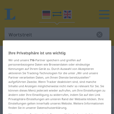
Ihre Privatsphäre ist uns wichtig
Deutsch-Englisch Wörterbuch
Wortstreit
Wir und unsere
716
-Partner speichern und greifen auf
Deutsch-Englisch Übersetzung für
personenbezogene Daten wie Browserdaten oder eindeutige
"Wortstreit"
Kennungen auf Ihrem Gerät zu. Durch Auswahl von Akzeptieren
aktivieren Sie Tracking-Technologien für die unter „Wir und unsere
Partner verarbeiten Daten, um Ihnen Dienste bereitzustellen“
aufgeführten Zwecke. Wenn Tracker deaktiviert sind, sind manche
"Wortstreit" Englisch Übersetzung
Inhalte und Anzeigen möglicherweise nicht mehr so relevant für Sie. Sie
können dieses Menü jederzeit wieder aufrufen, um Ihre Einstellungen zu
ändern oder Ihre Einwilligung zu widerrufen, indem Sie auf den Link
„Wortstreit“
: Maskulinum
Privatsphäre-Einstellungen am unteren Rand der Webseite klicken. Ihre
Einstellungen gelten innerhalb unseres Website. Weitere Informationen
finden Sie in unserer Datenschutzerklärung.
Wortstreit
m