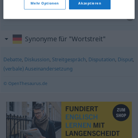
Mehr Optionen
Akzeptieren
dispute
Wortstreit
Disput
Synonyme für "Wortstreit"
Debatte
,
Diskussion
,
Streitgespräch
,
Disputation
,
Disput
,
(verbale) Auseinandersetzung
© OpenThesaurus.de