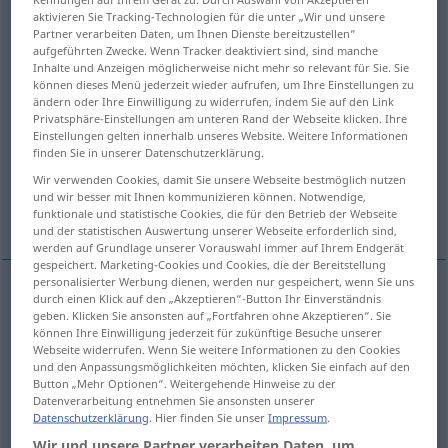
aktivieren Sie Tracking-Technologien für die unter „Wir und unsere
Partner verarbeiten Daten, um Ihnen Dienste bereitzustellen“
Übersicht aller Übersetzungen
aufgeführten Zwecke. Wenn Tracker deaktiviert sind, sind manche
(Für mehr Details die Übersetzung anklicken/antippen)
Inhalte und Anzeigen möglicherweise nicht mehr so relevant für Sie. Sie
können dieses Menü jederzeit wieder aufrufen, um Ihre Einstellungen zu
ändern oder Ihre Einwilligung zu widerrufen, indem Sie auf den Link
verkleiden, vermummen
verstellen
Privatsphäre-Einstellungen am unteren Rand der Webseite klicken. Ihre
Einstellungen gelten innerhalb unseres Website. Weitere Informationen
finden Sie in unserer Datenschutzerklärung.
verschleiern, verhüllen, bemänteln, verbergen
Wir verwenden Cookies, damit Sie unsere Webseite bestmöglich nutzen
und wir besser mit Ihnen kommunizieren können. Notwendige,
entstellen
funktionale und statistische Cookies, die für den Betrieb der Webseite
und der statistischen Auswertung unserer Webseite erforderlich sind,
werden auf Grundlage unserer Vorauswahl immer auf Ihrem Endgerät
gespeichert. Marketing-Cookies und Cookies, die der Bereitstellung
personalisierter Werbung dienen, werden nur gespeichert, wenn Sie uns
durch einen Klick auf den „Akzeptieren“-Button Ihr Einverständnis
verkleiden
,
vermummen
disguise
with clothes
geben. Klicken Sie ansonsten auf „Fortfahren ohne Akzeptieren“. Sie
können Ihre Einwilligung jederzeit für zukünftige Besuche unserer
Webseite widerrufen. Wenn Sie weitere Informationen zu den Cookies
und den Anpassungsmöglichkeiten möchten, klicken Sie einfach auf den
Button „Mehr Optionen“. Weitergehende Hinweise zu der
verstellen
disguise
alter, adjust
Datenverarbeitung entnehmen Sie ansonsten unserer
Datenschutzerklärung
. Hier finden Sie unser
Impressum
.
Wir und unsere Partner verarbeiten Daten, um