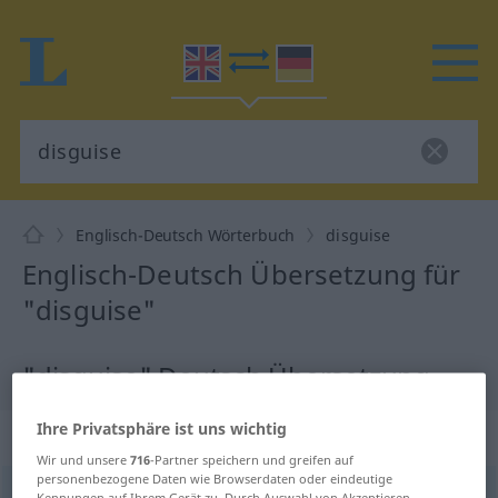
Englisch-Deutsch Wörterbuch
disguise
Englisch-Deutsch Übersetzung für
"disguise"
"disguise" Deutsch Übersetzung
Ihre Privatsphäre ist uns wichtig
„disguise“
: transitive verb
Wir und unsere
716
-Partner speichern und greifen auf
personenbezogene Daten wie Browserdaten oder eindeutige
disguise
[disˈgaiz]
v/t
Kennungen auf Ihrem Gerät zu. Durch Auswahl von Akzeptieren