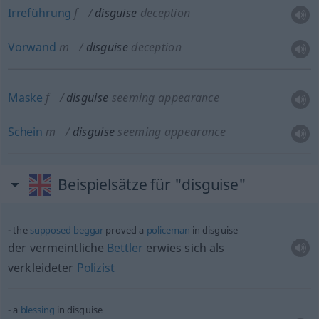
Irreführung
f
disguise
deception
Vorwand
m
disguise
deception
Maske
f
disguise
seeming appearance
Schein
m
disguise
seeming appearance
Beispielsätze für "disguise"
the
supposed
beggar
proved a
policeman
in disguise
der vermeintliche
Bettler
erwies sich als
verkleideter
Polizist
a
blessing
in disguise