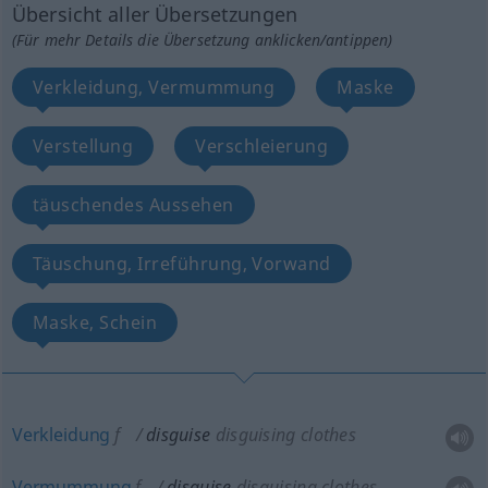
Übersicht aller Übersetzungen
(Für mehr Details die Übersetzung anklicken/antippen)
Verkleidung, Vermummung
Maske
Verstellung
Verschleierung
täuschendes Aussehen
Täuschung, Irreführung, Vorwand
Maske, Schein
Verkleidung
f
disguise
disguising clothes
Vermummung
f
disguise
disguising clothes