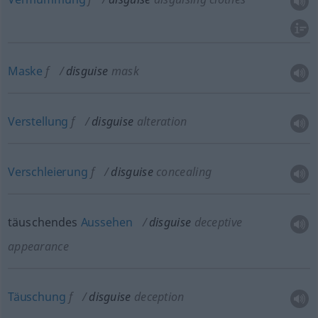
Maske
f
disguise
mask
Verstellung
f
disguise
alteration
Verschleierung
f
disguise
concealing
täuschendes
Aussehen
disguise
deceptive
appearance
Täuschung
f
disguise
deception