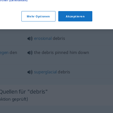
artner (Lieferanten)
debris
BERGB
Mehr Optionen
Akzeptieren
erosional
debris
egen
den
the debris pinned him down
superglacial
debris
Quellen für "debris"
ktion geprüft)