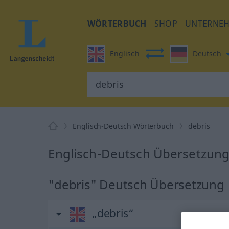
WÖRTERBUCH
SHOP
UNTERNE
Englisch
Deutsch
Englisch-Deutsch Wörterbuch
debris
Englisch-Deutsch Übersetzung 
"debris" Deutsch Übersetzung
„debris“