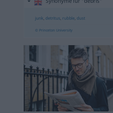
Synonyme für "debris"
junk
,
detritus
,
rubble
,
dust
© Princeton University