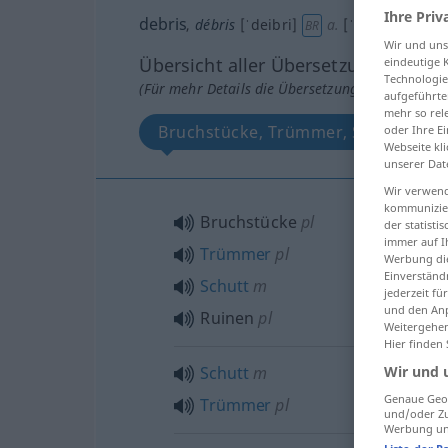
Ihre Priv
debris
,
débris
[ˈdeibri]
a.
[ˈdebri]
a.
BR
US
Wir und un
Übersicht aller Übersetzungen
eindeutige 
Technologie
(Für mehr Details die Übersetzung anklicken/an
aufgeführte
mehr so rel
Bruchstücke, Trümmer, Schutt, Rui
oder Ihre E
Webseite kli
unserer Dat
Wir verwend
kommunizier
Bruchstücke
pl
der statist
immer auf I
Trümmer
pl
Werbung die
Einverständ
Schutt
m
jederzeit f
und den Anp
Ruinen
pl
Weitergehen
Hier finden
Schutt
m
Wir und 
Genaue Geol
Trümmer
pl
und/oder Zu
Werbung und