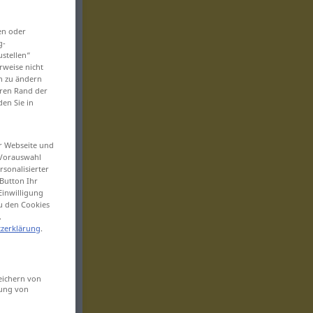
en oder
g-
ustellen“
rweise nicht
en zu ändern
eren Rand der
den Sie in
er Webseite und
 Vorauswahl
sonalisierter
Button Ihr
Einwilligung
zu den Cookies
.
zerklärung
.
eichern von
sung von