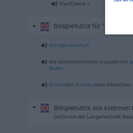
Liste der P
Hau(f)werk
n
Beispielsätze für "debris"
Abtragungsschutt
die Gesteinstrümmer pressten ihn
g
Boden
Schutt
vom
Rücken
eines Gletschers
Beispielsätze aus externen 
(nicht von der Langenscheidt Reda