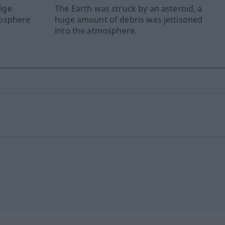
sige
The Earth was struck by an asteroid, a
mosphere
huge amount of debris was jettisoned
into the atmosphere.