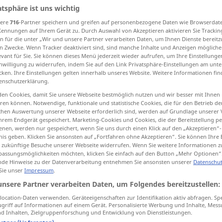
atsphäre ist uns wichtig
[dəˈbri]
s
sere
716
-Partner speichern und greifen auf personenbezogene Daten wie Browserdat
Kennungen auf Ihrem Gerät zu. Durch Auswahl von Akzeptieren aktivieren Sie Trackin
n für die unter „Wir und unsere Partner verarbeiten Daten, um Ihnen Dienste bereitz
tippen)
n Zwecke. Wenn Tracker deaktiviert sind, sind manche Inhalte und Anzeigen mögliche
evant für Sie. Sie können dieses Menü jederzeit wieder aufrufen, um Ihre Einstellung
nen
Schutt, Trümmer
Haufwerk
inwilligung zu widerrufen, indem Sie auf den Link Privatsphäre-Einstellungen am unt
cken. Ihre Einstellungen gelten innerhalb unseres Website. Weitere Informationen fin
enschutzerklärung.
en Cookies, damit Sie unsere Webseite bestmöglich nutzen und wir besser mit Ihnen
en können. Notwendige, funktionale und statistische Cookies, die für den Betrieb d
debris
fragments, rubble
ischen Auswertung unserer Webseite erforderlich sind, werden auf Grundlage unserer
hrem Endgerät gespeichert. Marketing-Cookies und Cookies, die der Bereitstellung per
nen, werden nur gespeichert, wenn Sie uns durch einen Klick auf den „Akzeptieren“-
nis geben. Klicken Sie ansonsten auf „Fortfahren ohne Akzeptieren“. Sie können Ihre 
ür zukünftige Besuche unserer Webseite widerrufen. Wenn Sie weitere Informationen 
assungsmöglichkeiten möchten, klicken Sie einfach auf den Button „Mehr Optionen“
de Hinweise zu der Datenverarbeitung entnehmen Sie ansonsten unserer
Datenschut
 Sie unser
Impressum
.
unsere Partner verarbeiten Daten, um Folgendes bereitzustellen:
debris
GEOL
ocation-Daten verwenden. Geräteeigenschaften zur Identifikation aktiv abfragen. Sp
griff auf Informationen auf einem Gerät. Personalisierte Werbung und Inhalte, Mes
 Inhalten, Zielgruppenforschung und Entwicklung von Dienstleistungen.