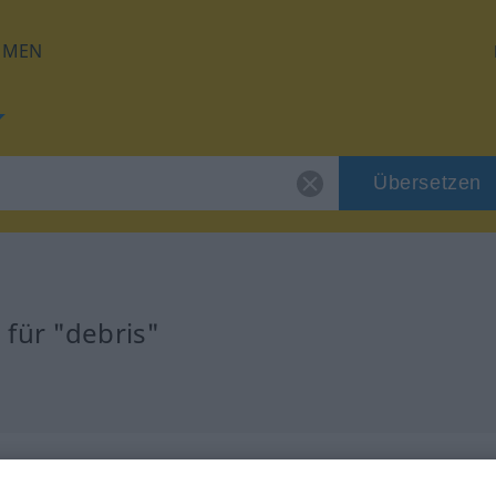
HMEN
Übersetzen
für "debris"