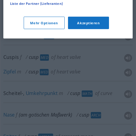
Liste der Partner (Lieferanten)
spitzes
Ende
cusp
point
Mehr Optionen
Akzeptieren
Höcker
m
cusp
of tooth
ZOOL
Cuspis
f
cusp
of heart valve
MED
Zipfel
m
cusp
of heart valve
MED
Scheitel-,
Umkehrpunkt
m
cusp
of curve
MATH
Nase
f
(am gotischen Maßwerk)
cusp
ARCH