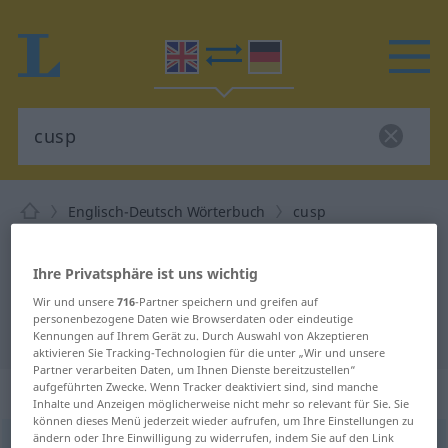
Englisch-Deutsch Wörterbuch
cusp
Englisch-Deutsch Übersetzung für
"cusp"
Ihre Privatsphäre ist uns wichtig
Wir und unsere
716
-Partner speichern und greifen auf
personenbezogene Daten wie Browserdaten oder eindeutige
"cusp" Deutsch Übersetzung
Kennungen auf Ihrem Gerät zu. Durch Auswahl von Akzeptieren
aktivieren Sie Tracking-Technologien für die unter „Wir und unsere
Partner verarbeiten Daten, um Ihnen Dienste bereitzustellen“
aufgeführten Zwecke. Wenn Tracker deaktiviert sind, sind manche
„cusp“
: noun
Inhalte und Anzeigen möglicherweise nicht mehr so relevant für Sie. Sie
können dieses Menü jederzeit wieder aufrufen, um Ihre Einstellungen zu
ändern oder Ihre Einwilligung zu widerrufen, indem Sie auf den Link
cusp
[kʌsp]
s