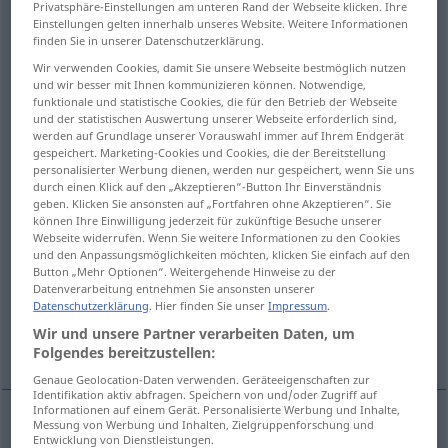
Privatsphäre-Einstellungen am unteren Rand der Webseite klicken. Ihre
Einstellungen gelten innerhalb unseres Website. Weitere Informationen
Übersicht aller Übersetzungen
finden Sie in unserer Datenschutzerklärung.
(Für mehr Details die Übersetzung anklicken/antippen)
Wir verwenden Cookies, damit Sie unsere Webseite bestmöglich nutzen
und wir besser mit Ihnen kommunizieren können. Notwendige,
funktionale und statistische Cookies, die für den Betrieb der Webseite
Spitze, spitzes Ende
Höcker
und der statistischen Auswertung unserer Webseite erforderlich sind,
werden auf Grundlage unserer Vorauswahl immer auf Ihrem Endgerät
gespeichert. Marketing-Cookies und Cookies, die der Bereitstellung
Cuspis, Zipfel
Scheitel-, Umkehrpunkt
personalisierter Werbung dienen, werden nur gespeichert, wenn Sie uns
durch einen Klick auf den „Akzeptieren“-Button Ihr Einverständnis
geben. Klicken Sie ansonsten auf „Fortfahren ohne Akzeptieren“. Sie
Nase
Spitze, Horn
können Ihre Einwilligung jederzeit für zukünftige Besuche unserer
Webseite widerrufen. Wenn Sie weitere Informationen zu den Cookies
und den Anpassungsmöglichkeiten möchten, klicken Sie einfach auf den
erster Eintritt, Beginn der
Button „Mehr Optionen“. Weitergehende Hinweise zu der
Nativitätsberechnung
Datenverarbeitung entnehmen Sie ansonsten unserer
Datenschutzerklärung
. Hier finden Sie unser
Impressum
.
Wir und unsere Partner verarbeiten Daten, um
Stachel, harte Spitze
Folgendes bereitzustellen:
Genaue Geolocation-Daten verwenden. Geräteeigenschaften zur
Identifikation aktiv abfragen. Speichern von und/oder Zugriff auf
Informationen auf einem Gerät. Personalisierte Werbung und Inhalte,
Messung von Werbung und Inhalten, Zielgruppenforschung und
Entwicklung von Dienstleistungen.
Spitze
f
cusp
point