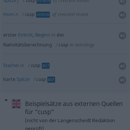
Spitze
f
cusp
of crescent moon
ASTRON
Horn
n
cusp
of crescent moon
ASTRON
erster
Eintritt
,
Beginn
m
der
Nativitätsberechnung
cusp
in astrology
Stachel
m
cusp
BOT
harte
Spitze
cusp
BOT
Beispielsätze aus externen Quellen
für "cusp"
(nicht von der Langenscheidt Redaktion
geprüft)