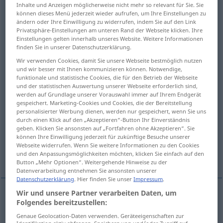
Inhalte und Anzeigen möglicherweise nicht mehr so relevant für Sie. Sie
können dieses Menü jederzeit wieder aufrufen, um Ihre Einstellungen zu
Übersicht aller Übersetzungen
ändern oder Ihre Einwilligung zu widerrufen, indem Sie auf den Link
(Für mehr Details die Übersetzung anklicken/antippen)
Privatsphäre-Einstellungen am unteren Rand der Webseite klicken. Ihre
Einstellungen gelten innerhalb unseres Website. Weitere Informationen
finden Sie in unserer Datenschutzerklärung.
bezeugen, beglaubigen, bescheinigen,
Wir verwenden Cookies, damit Sie unsere Webseite bestmöglich nutzen
bekunden, attestieren
und wir besser mit Ihnen kommunizieren können. Notwendige,
funktionale und statistische Cookies, die für den Betrieb der Webseite
und der statistischen Auswertung unserer Webseite erforderlich sind,
zeugen von, bestätigen, beweisen, erweisen,
werden auf Grundlage unserer Vorauswahl immer auf Ihrem Endgerät
zeigen
gespeichert. Marketing-Cookies und Cookies, die der Bereitstellung
personalisierter Werbung dienen, werden nur gespeichert, wenn Sie uns
durch einen Klick auf den „Akzeptieren“-Button Ihr Einverständnis
vereidigen
geben. Klicken Sie ansonsten auf „Fortfahren ohne Akzeptieren“. Sie
können Ihre Einwilligung jederzeit für zukünftige Besuche unserer
Webseite widerrufen. Wenn Sie weitere Informationen zu den Cookies
amtlich bestätigen beglaubigen
und den Anpassungsmöglichkeiten möchten, klicken Sie einfach auf den
Button „Mehr Optionen“. Weitergehende Hinweise zu der
Datenverarbeitung entnehmen Sie ansonsten unserer
Datenschutzerklärung
. Hier finden Sie unser
Impressum
.
Wir und unsere Partner verarbeiten Daten, um
Folgendes bereitzustellen:
bezeugen
,
beglaubigen
,
bescheinigen
,
bekunden
,
Genaue Geolocation-Daten verwenden. Geräteeigenschaften zur