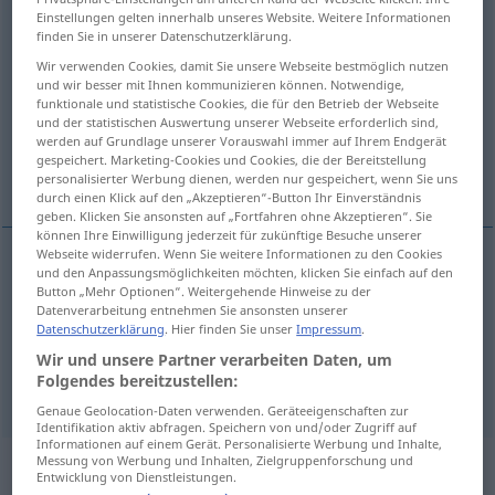
Einstellungen gelten innerhalb unseres Website. Weitere Informationen
finden Sie in unserer Datenschutzerklärung.
Übersicht aller Übersetzungen
(Für mehr Details die Übersetzung anklicken/antippen)
Wir verwenden Cookies, damit Sie unsere Webseite bestmöglich nutzen
und wir besser mit Ihnen kommunizieren können. Notwendige,
funktionale und statistische Cookies, die für den Betrieb der Webseite
verblüffen, in Staunen Schrecken versetzen
und der statistischen Auswertung unserer Webseite erforderlich sind,
werden auf Grundlage unserer Vorauswahl immer auf Ihrem Endgerät
gespeichert. Marketing-Cookies und Cookies, die der Bereitstellung
äußerst überraschen
personalisierter Werbung dienen, werden nur gespeichert, wenn Sie uns
durch einen Klick auf den „Akzeptieren“-Button Ihr Einverständnis
geben. Klicken Sie ansonsten auf „Fortfahren ohne Akzeptieren“. Sie
können Ihre Einwilligung jederzeit für zukünftige Besuche unserer
Webseite widerrufen. Wenn Sie weitere Informationen zu den Cookies
und den Anpassungsmöglichkeiten möchten, klicken Sie einfach auf den
verblüffen
, in
Staunen
od
Schrecken
versetzen
,
Button „Mehr Optionen“. Weitergehende Hinweise zu der
Datenverarbeitung entnehmen Sie ansonsten unserer
äußerst
überraschen
astound
Datenschutzerklärung
. Hier finden Sie unser
Impressum
.
Wir und unsere Partner verarbeiten Daten, um
syn vgl.
surprise
astound
→ siehe „
“
Folgendes bereitzustellen:
Genaue Geolocation-Daten verwenden. Geräteeigenschaften zur
Identifikation aktiv abfragen. Speichern von und/oder Zugriff auf
Informationen auf einem Gerät. Personalisierte Werbung und Inhalte,
„astound“
: intransitive verb
Messung von Werbung und Inhalten, Zielgruppenforschung und
Entwicklung von Dienstleistungen.