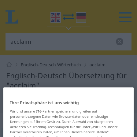
Englisch-Deutsch Wörterbuch
acclaim
Englisch-Deutsch Übersetzung für
"acclaim"
"acclaim" Deutsch Übersetzung
Ihre Privatsphäre ist uns wichtig
Wir und unsere
716
-Partner speichern und greifen auf
personenbezogene Daten wie Browserdaten oder eindeutige
„acclaim“
: transitive verb
Kennungen auf Ihrem Gerät zu. Durch Auswahl von Akzeptieren
aktivieren Sie Tracking-Technologien für die unter „Wir und unsere
Partner verarbeiten Daten, um Ihnen Dienste bereitzustellen“
acclaim
[əˈkleim]
v/t
aufgeführten Zwecke. Wenn Tracker deaktiviert sind, sind manche