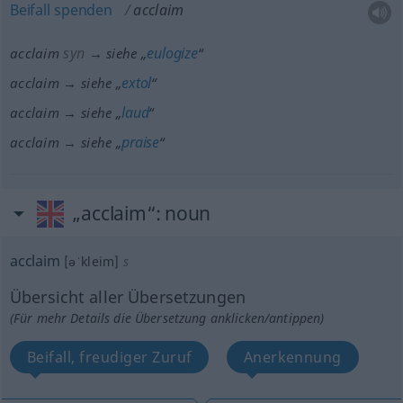
Beifall
spenden
acclaim
syn
eulogize
acclaim
→ siehe „
“
extol
acclaim → siehe „
“
laud
acclaim → siehe „
“
praise
acclaim → siehe „
“
„acclaim“
: noun
acclaim
[əˈkleim]
s
Übersicht aller Übersetzungen
(Für mehr Details die Übersetzung anklicken/antippen)
Beifall, freudiger Zuruf
Anerkennung