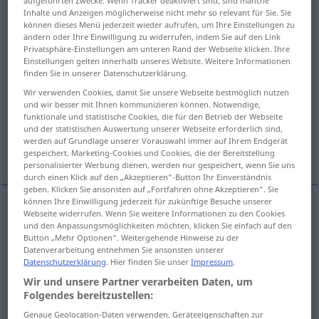
Inhalte und Anzeigen möglicherweise nicht mehr so relevant für Sie. Sie
Übersicht aller Übersetzungen
können dieses Menü jederzeit wieder aufrufen, um Ihre Einstellungen zu
ändern oder Ihre Einwilligung zu widerrufen, indem Sie auf den Link
(Für mehr Details die Übersetzung anklicken/antippen)
Privatsphäre-Einstellungen am unteren Rand der Webseite klicken. Ihre
Einstellungen gelten innerhalb unseres Website. Weitere Informationen
feiern, freudig mit Beifall begrüßen
finden Sie in unserer Datenschutzerklärung.
Wir verwenden Cookies, damit Sie unsere Webseite bestmöglich nutzen
und wir besser mit Ihnen kommunizieren können. Notwendige,
jauchzend ausrufen, durch Zurufe ernennen
funktionale und statistische Cookies, die für den Betrieb der Webseite
und der statistischen Auswertung unserer Webseite erforderlich sind,
werden auf Grundlage unserer Vorauswahl immer auf Ihrem Endgerät
Beifall spenden zujauchzen
gespeichert. Marketing-Cookies und Cookies, die der Bereitstellung
personalisierter Werbung dienen, werden nur gespeichert, wenn Sie uns
durch einen Klick auf den „Akzeptieren“-Button Ihr Einverständnis
geben. Klicken Sie ansonsten auf „Fortfahren ohne Akzeptieren“. Sie
können Ihre Einwilligung jederzeit für zukünftige Besuche unserer
Webseite widerrufen. Wenn Sie weitere Informationen zu den Cookies
feiern
,
freudig
od
mit
Beifall
begrüßen
acclaim
und den Anpassungsmöglichkeiten möchten, klicken Sie einfach auf den
Button „Mehr Optionen“. Weitergehende Hinweise zu der
applaud
Datenverarbeitung entnehmen Sie ansonsten unserer
Datenschutzerklärung
. Hier finden Sie unser
Impressum
.
Wir und unsere Partner verarbeiten Daten, um
(jemandem)
Beifall
spenden
od
zujauchzen
Folgendes bereitzustellen:
acclaim
Genaue Geolocation-Daten verwenden. Geräteeigenschaften zur