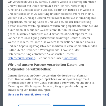
Wir verwenden Cookies, damit Sie unsere Webseite bestmöglich nutzen
und wir besser mit Ihnen kommunizieren können. Notwendige,
Übersicht aller Übersetzungen
funktionale und statistische Cookies, die für den Betrieb der Webseite
und der statistischen Auswertung unserer Webseite erforderlich sind,
(Für mehr Details die Übersetzung anklicken/antippen)
werden auf Grundlage unserer Vorauswahl immer auf Ihrem Endgerät
gespeichert. Marketing-Cookies und Cookies, die der Bereitstellung
Frei-, Lossprechung, Entbindung
personalisierter Werbung dienen, werden nur gespeichert, wenn Sie uns
durch einen Klick auf den „Akzeptieren“-Button Ihr Einverständnis
geben. Klicken Sie ansonsten auf „Fortfahren ohne Akzeptieren“. Sie
Absolution, Sündennachlass
können Ihre Einwilligung jederzeit für zukünftige Besuche unserer
Webseite widerrufen. Wenn Sie weitere Informationen zu den Cookies
und den Anpassungsmöglichkeiten möchten, klicken Sie einfach auf den
Button „Mehr Optionen“. Weitergehende Hinweise zu der
Datenverarbeitung entnehmen Sie ansonsten unserer
Datenschutzerklärung
. Hier finden Sie unser
Impressum
.
Frei-,
Lossprechung
f
absolution
JUR
Wir und unsere Partner verarbeiten Daten, um
Folgendes bereitzustellen:
Entbindung
f
(
from, of
von
)
absolution
JUR
Genaue Geolocation-Daten verwenden. Geräteeigenschaften zur
Identifikation aktiv abfragen. Speichern von und/oder Zugriff auf
Informationen auf einem Gerät. Personalisierte Werbung und Inhalte,
Messung von Werbung und Inhalten, Zielgruppenforschung und
Absolution
f
absolution
Entwicklung von Dienstleistungen.
REL
Liste der Partner (Lieferanten)
Sündennachlass
m
absolution
REL