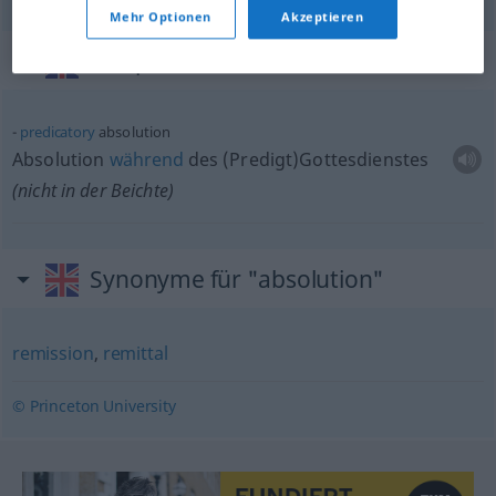
Mehr Optionen
Akzeptieren
Beispielsätze für "absolution"
predicatory
absolution
Absolution
während
des (Predigt)Gottesdienstes
(nicht in der Beichte)
Synonyme für "absolution"
remission
,
remittal
© Princeton University