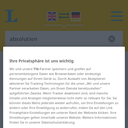
Englisch-Deutsch Wörterbuch
absolution
Ihre Privatsphäre ist uns wichtig
Englisch-Deutsch Übersetzung für
Wir und unsere
716
-Partner speichern und greifen auf
personenbezogene Daten wie Browserdaten oder eindeutige
"absolution"
Kennungen auf Ihrem Gerät zu. Durch Auswahl von Akzeptieren
aktivieren Sie Tracking-Technologien für die unter „Wir und unsere
Partner verarbeiten Daten, um Ihnen Dienste bereitzustellen“
aufgeführten Zwecke. Wenn Tracker deaktiviert sind, sind manche
"absolution" Deutsch Übersetzung
Inhalte und Anzeigen möglicherweise nicht mehr so relevant für Sie. Sie
können dieses Menü jederzeit wieder aufrufen, um Ihre Einstellungen zu
ändern oder Ihre Einwilligung zu widerrufen, indem Sie auf den Link
„absolution“
: noun
Privatsphäre-Einstellungen am unteren Rand der Webseite klicken. Ihre
Einstellungen gelten innerhalb unseres Website. Weitere Informationen
finden Sie in unserer Datenschutzerklärung.
absolution
[æbsəˈluːʃən; -ˈljuː-]
s