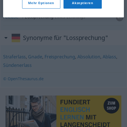
Mehr Optionen
Akzeptieren
release
Lossprechung
eines Lehrlings
Synonyme für "Lossprechung"
Straferlass
,
Gnade
,
Freisprechung
,
Absolution
,
Ablass
,
Sündenerlass
© OpenThesaurus.de