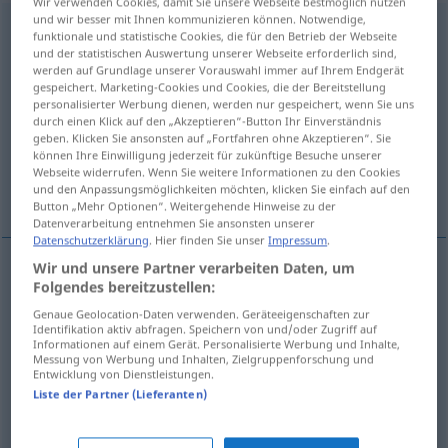
Wir verwenden Cookies, damit Sie unsere Webseite bestmöglich nutzen
und wir besser mit Ihnen kommunizieren können. Notwendige,
Lossprechung
f
<
Lossprechung
;
kein
pl
>
funktionale und statistische Cookies, die für den Betrieb der Webseite
und der statistischen Auswertung unserer Webseite erforderlich sind,
Übersicht aller Übersetzungen
werden auf Grundlage unserer Vorauswahl immer auf Ihrem Endgerät
gespeichert. Marketing-Cookies und Cookies, die der Bereitstellung
(Für mehr Details die Übersetzung anklicken/antippen)
personalisierter Werbung dienen, werden nur gespeichert, wenn Sie uns
durch einen Klick auf den „Akzeptieren“-Button Ihr Einverständnis
release
absolution
acquittal
geben. Klicken Sie ansonsten auf „Fortfahren ohne Akzeptieren“. Sie
können Ihre Einwilligung jederzeit für zukünftige Besuche unserer
Webseite widerrufen. Wenn Sie weitere Informationen zu den Cookies
release
und den Anpassungsmöglichkeiten möchten, klicken Sie einfach auf den
Button „Mehr Optionen“. Weitergehende Hinweise zu der
Datenverarbeitung entnehmen Sie ansonsten unserer
Datenschutzerklärung
. Hier finden Sie unser
Impressum
.
Wir und unsere Partner verarbeiten Daten, um
Folgendes bereitzustellen:
release
Lossprechung
von Versprechen etc
Genaue Geolocation-Daten verwenden. Geräteeigenschaften zur
Identifikation aktiv abfragen. Speichern von und/oder Zugriff auf
Informationen auf einem Gerät. Personalisierte Werbung und Inhalte,
Messung von Werbung und Inhalten, Zielgruppenforschung und
absolution
Lossprechung
REL
Entwicklung von Dienstleistungen.
Liste der Partner (Lieferanten)
acquittal
Lossprechung
JUR