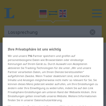
Ihre Privatsphäre ist uns wichtig
Deutsch-Englisch Wörterbuch
Lossprechung
Wir und unsere
716
-Partner speichern und greifen auf
Deutsch-Englisch Übersetzung für
personenbezogene Daten wie Browserdaten oder eindeutige
"Lossprechung"
Kennungen auf Ihrem Gerät zu. Durch Auswahl von Akzeptieren
aktivieren Sie Tracking-Technologien für die unter „Wir und unsere
Partner verarbeiten Daten, um Ihnen Dienste bereitzustellen“
aufgeführten Zwecke. Wenn Tracker deaktiviert sind, sind manche
"Lossprechung" Englisch
Inhalte und Anzeigen möglicherweise nicht mehr so relevant für Sie. Sie
können dieses Menü jederzeit wieder aufrufen, um Ihre Einstellungen zu
Übersetzung
ändern oder Ihre Einwilligung zu widerrufen, indem Sie auf den Link
Privatsphäre-Einstellungen am unteren Rand der Webseite klicken. Ihre
Einstellungen gelten innerhalb unseres Website. Weitere Informationen
„Lossprechung“
: Femininum
finden Sie in unserer Datenschutzerklärung.