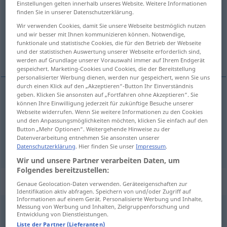
Einstellungen gelten innerhalb unseres Website. Weitere Informationen
finden Sie in unserer Datenschutzerklärung.
Übersicht aller Übersetzungen
Wir verwenden Cookies, damit Sie unsere Webseite bestmöglich nutzen
(Für mehr Details die Übersetzung anklicken/antippen)
und wir besser mit Ihnen kommunizieren können. Notwendige,
funktionale und statistische Cookies, die für den Betrieb der Webseite
und der statistischen Auswertung unserer Webseite erforderlich sind,
és, s, meg
werden auf Grundlage unserer Vorauswahl immer auf Ihrem Endgerät
gespeichert. Marketing-Cookies und Cookies, die der Bereitstellung
personalisierter Werbung dienen, werden nur gespeichert, wenn Sie uns
durch einen Klick auf den „Akzeptieren“-Button Ihr Einverständnis
geben. Klicken Sie ansonsten auf „Fortfahren ohne Akzeptieren“. Sie
können Ihre Einwilligung jederzeit für zukünftige Besuche unserer
és
,
s
und
Webseite widerrufen. Wenn Sie weitere Informationen zu den Cookies
und den Anpassungsmöglichkeiten möchten, klicken Sie einfach auf den
meg
und
bes
Button „Mehr Optionen“. Weitergehende Hinweise zu der
MATH
Datenverarbeitung entnehmen Sie ansonsten unserer
Datenschutzerklärung
. Hier finden Sie unser
Impressum
.
Wir und unsere Partner verarbeiten Daten, um
Folgendes bereitzustellen:
Beispielsätze für "und"
Genaue Geolocation-Daten verwenden. Geräteeigenschaften zur
Identifikation aktiv abfragen. Speichern von und/oder Zugriff auf
Informationen auf einem Gerät. Personalisierte Werbung und Inhalte,
Messung von Werbung und Inhalten, Zielgruppenforschung und
hin
und
her
Entwicklung von Dienstleistungen.
ide-oda
Liste der Partner (Lieferanten)