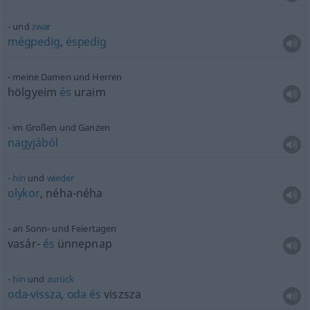
und
zwar
mégpedig
,
éspedig
meine Damen und Herren
hölgyeim
és
uraim
im Großen und Ganzen
nagyjából
hin
und
wieder
olykor
, néha-néha
an Sonn- und Feiertagen
vasár-
és
ünnepnap
hin
und
zurück
oda-vissza
,
oda
és
viszsza