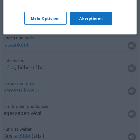
Tag
und
Nacht
Mehr Optionen
Akzeptieren
éjjel-nappal
nach und nach
lassanként
ab
und zu
néha
, hébe-hóba
kreuz und
quer
keresztül-kasul
im Großen und Ganzen
egészében vévé
und so weiter
(é)s
a
többi
(stb.)