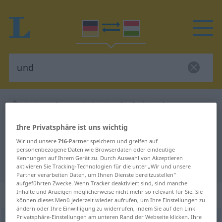
Deutsch-Ungarisch Wörterbuch
und
Deutsch-Ungarisch Übersetzung
Ihre Privatsphäre ist uns wichtig
für "und"
Wir und unsere
716
-Partner speichern und greifen auf
personenbezogene Daten wie Browserdaten oder eindeutige
Kennungen auf Ihrem Gerät zu. Durch Auswahl von Akzeptieren
"und" Ungarisch Übersetzung
aktivieren Sie Tracking-Technologien für die unter „Wir und unsere
Partner verarbeiten Daten, um Ihnen Dienste bereitzustellen“
aufgeführten Zwecke. Wenn Tracker deaktiviert sind, sind manche
Inhalte und Anzeigen möglicherweise nicht mehr so relevant für Sie. Sie
„und“
können dieses Menü jederzeit wieder aufrufen, um Ihre Einstellungen zu
ändern oder Ihre Einwilligung zu widerrufen, indem Sie auf den Link
Privatsphäre-Einstellungen am unteren Rand der Webseite klicken. Ihre
und