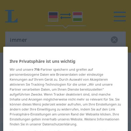
Ihre Privatsphäre ist uns wichtig
Deutsch-Ungarisch Wörterbuch
immer
Wir und unsere
716
-Partner speichern und greifen auf
Deutsch-Ungarisch Übersetzung
personenbezogene Daten wie Browserdaten oder eindeutige
für "immer"
Kennungen auf Ihrem Gerät zu. Durch Auswahl von Akzeptieren
aktivieren Sie Tracking-Technologien für die unter „Wir und unsere
Partner verarbeiten Daten, um Ihnen Dienste bereitzustellen“
aufgeführten Zwecke. Wenn Tracker deaktiviert sind, sind manche
"immer" Ungarisch Übersetzung
Inhalte und Anzeigen möglicherweise nicht mehr so relevant für Sie. Sie
können dieses Menü jederzeit wieder aufrufen, um Ihre Einstellungen zu
ändern oder Ihre Einwilligung zu widerrufen, indem Sie auf den Link
„immer“
Privatsphäre-Einstellungen am unteren Rand der Webseite klicken. Ihre
Einstellungen gelten innerhalb unseres Website. Weitere Informationen
finden Sie in unserer Datenschutzerklärung.
immer