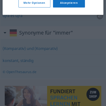
Mehr Optionen
Akzeptieren
immer
wieder
újra
és
újra
Synonyme für "immer"
(Komparativ) und (Komparativ)
konstant
,
ständig
© OpenThesaurus.de