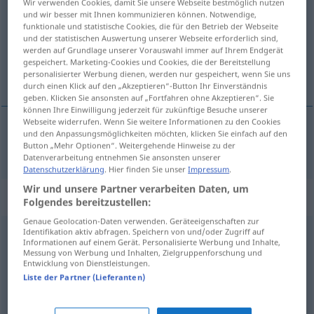
Wir verwenden Cookies, damit Sie unsere Webseite bestmöglich nutzen
und wir besser mit Ihnen kommunizieren können. Notwendige,
Übersicht aller Übersetzungen
funktionale und statistische Cookies, die für den Betrieb der Webseite
und der statistischen Auswertung unserer Webseite erforderlich sind,
(Für mehr Details die Übersetzung anklicken/antippen)
werden auf Grundlage unserer Vorauswahl immer auf Ihrem Endgerät
gespeichert. Marketing-Cookies und Cookies, die der Bereitstellung
mindig
personalisierter Werbung dienen, werden nur gespeichert, wenn Sie uns
durch einen Klick auf den „Akzeptieren“-Button Ihr Einverständnis
geben. Klicken Sie ansonsten auf „Fortfahren ohne Akzeptieren“. Sie
können Ihre Einwilligung jederzeit für zukünftige Besuche unserer
Webseite widerrufen. Wenn Sie weitere Informationen zu den Cookies
und den Anpassungsmöglichkeiten möchten, klicken Sie einfach auf den
mindig
immer
Button „Mehr Optionen“. Weitergehende Hinweise zu der
Datenverarbeitung entnehmen Sie ansonsten unserer
Datenschutzerklärung
. Hier finden Sie unser
Impressum
.
Wir und unsere Partner verarbeiten Daten, um
Beispielsätze für "immer"
Folgendes bereitzustellen:
Genaue Geolocation-Daten verwenden. Geräteeigenschaften zur
Identifikation aktiv abfragen. Speichern von und/oder Zugriff auf
wo
auch immer
Informationen auf einem Gerät. Personalisierte Werbung und Inhalte,
Messung von Werbung und Inhalten, Zielgruppenforschung und
bárhol
is
Entwicklung von Dienstleistungen.
Liste der Partner (Lieferanten)
was auch immer
bármi
is