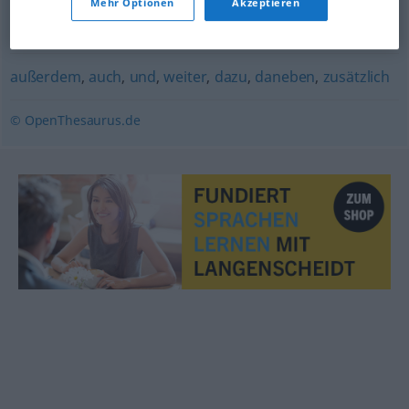
Mehr Optionen
Akzeptieren
sowie
,
ebenfalls
,
gleichfalls
,
genauso
,
auch
außerdem
,
auch
,
und
,
weiter
,
dazu
,
daneben
,
zusätzlich
© OpenThesaurus.de