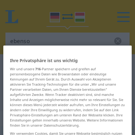
Ihre Privatsphäre ist uns wichtig
Deutsch-Ungarisch Wörterbuch
ebenso
Wir und unsere
716
-Partner speichern und greifen auf
Deutsch-Ungarisch Übersetzung
personenbezogene Daten wie Browserdaten oder eindeutige
Kennungen auf Ihrem Gerät zu. Durch Auswahl von Akzeptieren
für "ebenso"
aktivieren Sie Tracking-Technologien für die unter „Wir und unsere
Partner verarbeiten Daten, um Ihnen Dienste bereitzustellen“
aufgeführten Zwecke. Wenn Tracker deaktiviert sind, sind manche
"ebenso" Ungarisch Übersetzung
Inhalte und Anzeigen möglicherweise nicht mehr so relevant für Sie. Sie
können dieses Menü jederzeit wieder aufrufen, um Ihre Einstellungen zu
ändern oder Ihre Einwilligung zu widerrufen, indem Sie auf den Link
Privatsphäre-Einstellungen am unteren Rand der Webseite klicken. Ihre
„ebenso“
Einstellungen gelten innerhalb unseres Website. Weitere Informationen
finden Sie in unserer Datenschutzerklärung.
ebenso
Wir verwenden Cookies, damit Sie unsere Webseite bestmöglich nutzen