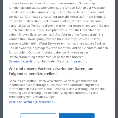
und wir besser mit Ihnen kommunizieren können. Notwendige,
funktionale und statistische Cookies, die für den Betrieb der Webseite
Übersicht aller Übersetzungen
und der statistischen Auswertung unserer Webseite erforderlich sind,
(Für mehr Details die Übersetzung anklicken/antippen)
werden auf Grundlage unserer Vorauswahl immer auf Ihrem Endgerät
gespeichert. Marketing-Cookies und Cookies, die der Bereitstellung
personalisierter Werbung dienen, werden nur gespeichert, wenn Sie uns
ugyanúgy, ugyanígy
durch einen Klick auf den „Akzeptieren“-Button Ihr Einverständnis
geben. Klicken Sie ansonsten auf „Fortfahren ohne Akzeptieren“. Sie
können Ihre Einwilligung jederzeit für zukünftige Besuche unserer
Webseite widerrufen. Wenn Sie weitere Informationen zu den Cookies
und den Anpassungsmöglichkeiten möchten, klicken Sie einfach auf den
Button „Mehr Optionen“. Weitergehende Hinweise zu der
ugyanúgy
,
ugyanígy
ebenso
Datenverarbeitung entnehmen Sie ansonsten unserer
Datenschutzerklärung
. Hier finden Sie unser
Impressum
.
Wir und unsere Partner verarbeiten Daten, um
Folgendes bereitzustellen:
Synonyme für "ebenso"
Genaue Geolocation-Daten verwenden. Geräteeigenschaften zur
Identifikation aktiv abfragen. Speichern von und/oder Zugriff auf
Informationen auf einem Gerät. Personalisierte Werbung und Inhalte,
Messung von Werbung und Inhalten, Zielgruppenforschung und
Entwicklung von Dienstleistungen.
genauso (...) (wie)
Liste der Partner (Lieferanten)
dasselbe
,
wie
,
gleich
,
identisch
,
genauso