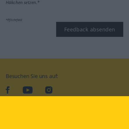
Häkchen setzen.*
*Pflichtfeld
Feedback absenden
Besuchen Sie uns auf:
facebook
YouTube
Instagram
Langenscheidt