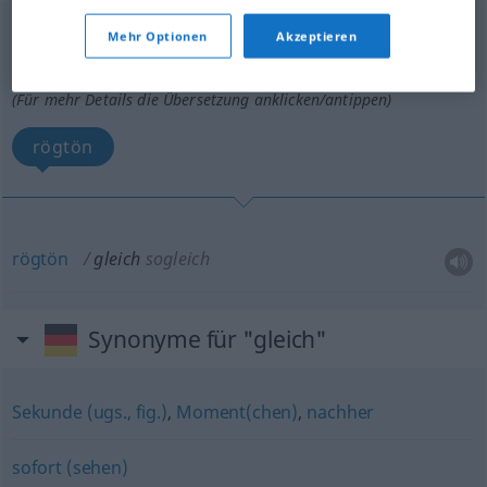
gleich
adv
Mehr Optionen
Akzeptieren
Übersicht aller Übersetzungen
(Für mehr Details die Übersetzung anklicken/antippen)
rögtön
rögtön
gleich
sogleich
Synonyme für "gleich"
Sekunde (ugs., fig.)
,
Moment(chen)
,
nachher
sofort (sehen)