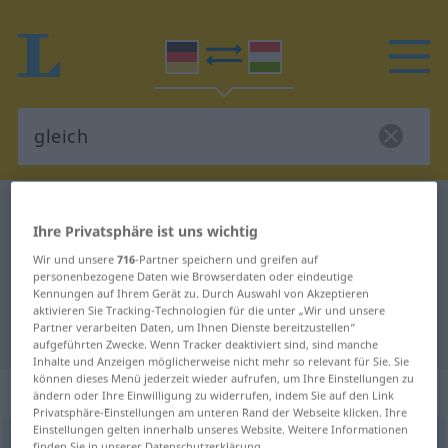
Deutsch-Ungarisch Wörterbuch
gleich
Ihre Privatsphäre ist uns wichtig
Deutsch-Ungarisch Übersetzung
Wir und unsere
716
-Partner speichern und greifen auf
für "gleich"
personenbezogene Daten wie Browserdaten oder eindeutige
Kennungen auf Ihrem Gerät zu. Durch Auswahl von Akzeptieren
aktivieren Sie Tracking-Technologien für die unter „Wir und unsere
Partner verarbeiten Daten, um Ihnen Dienste bereitzustellen“
"gleich" Ungarisch Übersetzung
aufgeführten Zwecke. Wenn Tracker deaktiviert sind, sind manche
Inhalte und Anzeigen möglicherweise nicht mehr so relevant für Sie. Sie
können dieses Menü jederzeit wieder aufrufen, um Ihre Einstellungen zu
„gleich“
: Adjektiv
ändern oder Ihre Einwilligung zu widerrufen, indem Sie auf den Link
Privatsphäre-Einstellungen am unteren Rand der Webseite klicken. Ihre
Einstellungen gelten innerhalb unseres Website. Weitere Informationen
gleich
adj
finden Sie in unserer Datenschutzerklärung.