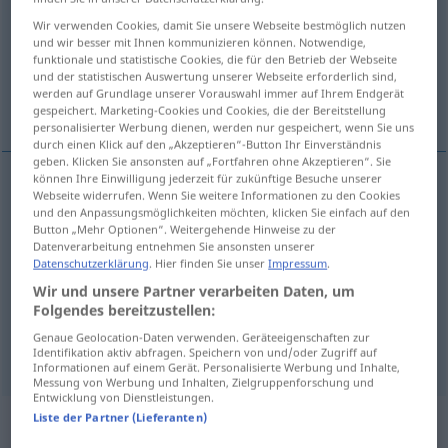
Wir verwenden Cookies, damit Sie unsere Webseite bestmöglich nutzen
Übersicht aller Übersetzungen
und wir besser mit Ihnen kommunizieren können. Notwendige,
funktionale und statistische Cookies, die für den Betrieb der Webseite
(Für mehr Details die Übersetzung anklicken/antippen)
und der statistischen Auswertung unserer Webseite erforderlich sind,
werden auf Grundlage unserer Vorauswahl immer auf Ihrem Endgerät
egyenlő, egyforma, hasonló, közömbös
gespeichert. Marketing-Cookies und Cookies, die der Bereitstellung
personalisierter Werbung dienen, werden nur gespeichert, wenn Sie uns
durch einen Klick auf den „Akzeptieren“-Button Ihr Einverständnis
geben. Klicken Sie ansonsten auf „Fortfahren ohne Akzeptieren“. Sie
können Ihre Einwilligung jederzeit für zukünftige Besuche unserer
Webseite widerrufen. Wenn Sie weitere Informationen zu den Cookies
egyenlő
gleich
und den Anpassungsmöglichkeiten möchten, klicken Sie einfach auf den
Button „Mehr Optionen“. Weitergehende Hinweise zu der
Datenverarbeitung entnehmen Sie ansonsten unserer
egyforma
gleich
Datenschutzerklärung
. Hier finden Sie unser
Impressum
.
Wir und unsere Partner verarbeiten Daten, um
hasonló
gleich
Folgendes bereitzustellen:
Genaue Geolocation-Daten verwenden. Geräteeigenschaften zur
közömbös
gleich
gleichgültig
Identifikation aktiv abfragen. Speichern von und/oder Zugriff auf
Informationen auf einem Gerät. Personalisierte Werbung und Inhalte,
Messung von Werbung und Inhalten, Zielgruppenforschung und
Entwicklung von Dienstleistungen.
„gleich“
: Adverb
Liste der Partner (Lieferanten)