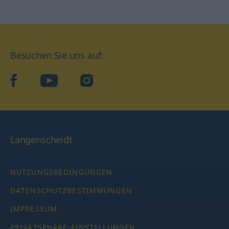
Besuchen Sie uns auf:
facebook
YouTube
Instagram
Langenscheidt
NUTZUNGSBEDINGUNGEN
DATENSCHUTZBESTIMMUNGEN
IMPRESSUM
PRIVATSPHÄRE-EINSTELLUNGEN