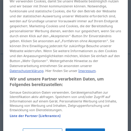
Wir verwenden Cookies, damit Sie unsere Webseite bestmöglich nutzen
und wir besser mit Ihnen kommunizieren können. Notwendige,
verschaukeln
v/t
<
ohne
-ge-
;
h.
>
UMG
funktionale und statistische Cookies, die für den Betrieb der Webseite
und der statistischen Auswertung unserer Webseite erforderlich sind,
Übersicht aller Übersetzungen
werden auf Grundlage unserer Vorauswahl immer auf Ihrem Endgerät
gespeichert. Marketing-Cookies und Cookies, die der Bereitstellung
(Für mehr Details die Übersetzung anklicken/antippen)
personalisierter Werbung dienen, werden nur gespeichert, wenn Sie uns
durch einen Klick auf den „Akzeptieren“-Button Ihr Einverständnis
birisini aldatmak
geben. Klicken Sie ansonsten auf „Fortfahren ohne Akzeptieren“. Sie
können Ihre Einwilligung jederzeit für zukünftige Besuche unserer
Webseite widerrufen. Wenn Sie weitere Informationen zu den Cookies
und den Anpassungsmöglichkeiten möchten, klicken Sie einfach auf den
Button „Mehr Optionen“. Weitergehende Hinweise zu der
Beispiele
Datenverarbeitung entnehmen Sie ansonsten unserer
Datenschutzerklärung
. Hier finden Sie unser
Impressum
.
jemanden verschaukeln
Wir und unsere Partner verarbeiten Daten, um
Folgendes bereitzustellen:
biri(si)ni
aldatmak
Genaue Geolocation-Daten verwenden. Geräteeigenschaften zur
Identifikation aktiv abfragen. Speichern von und/oder Zugriff auf
Informationen auf einem Gerät. Personalisierte Werbung und Inhalte,
Messung von Werbung und Inhalten, Zielgruppenforschung und
Entwicklung von Dienstleistungen.
Synonyme für "verschaukeln"
Liste der Partner (Lieferanten)