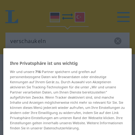
Ihre Privatsphäre ist uns wichtig
Deutsch-Türkisch Wörterbuch
verschaukeln
Wir und unsere
716
-Partner speichern und greifen auf
Deutsch-Türkisch Übersetzung für
personenbezogene Daten wie Browserdaten oder eindeutige
"verschaukeln"
Kennungen auf Ihrem Gerät zu. Durch Auswahl von Akzeptieren
aktivieren Sie Tracking-Technologien für die unter „Wir und unsere
Partner verarbeiten Daten, um Ihnen Dienste bereitzustellen“
aufgeführten Zwecke. Wenn Tracker deaktiviert sind, sind manche
"verschaukeln" Türkisch
Inhalte und Anzeigen möglicherweise nicht mehr so relevant für Sie. Sie
können dieses Menü jederzeit wieder aufrufen, um Ihre Einstellungen zu
Übersetzung
ändern oder Ihre Einwilligung zu widerrufen, indem Sie auf den Link
Privatsphäre-Einstellungen am unteren Rand der Webseite klicken. Ihre
Einstellungen gelten innerhalb unseres Website. Weitere Informationen
„verschaukeln“
: transitives Verb
finden Sie in unserer Datenschutzerklärung.