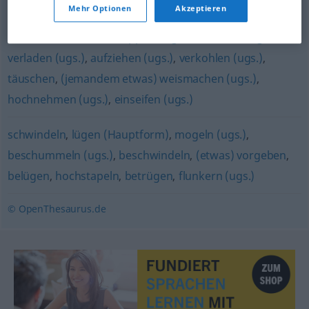
verladen (ugs.)
,
versetzen
Mehr Optionen
Akzeptieren
verarschen (derb)
,
veräppeln (ugs.)
,
anführen (ugs.)
,
verladen (ugs.)
,
aufziehen (ugs.)
,
verkohlen (ugs.)
,
täuschen
,
(jemandem etwas) weismachen (ugs.)
,
hochnehmen (ugs.)
,
einseifen (ugs.)
schwindeln
,
lügen (Hauptform)
,
mogeln (ugs.)
,
beschummeln (ugs.)
,
beschwindeln
,
(etwas) vorgeben
,
belügen
,
hochstapeln
,
betrügen
,
flunkern (ugs.)
© OpenThesaurus.de