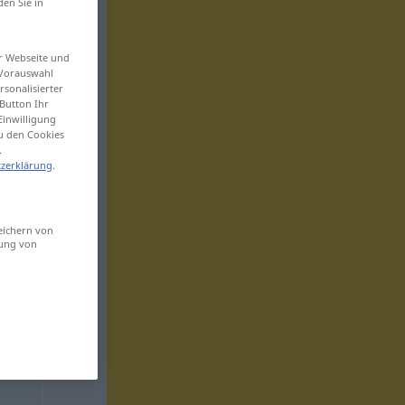
den Sie in
er Webseite und
 Vorauswahl
sonalisierter
Button Ihr
Einwilligung
zu den Cookies
.
zerklärung
.
eichern von
sung von