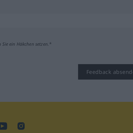
m Sie ein Häkchen setzen.*
Feedback absend
ook
YouTube
Instagram