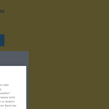
DE
en oder
g-
ustellen“
rweise nicht
en zu ändern
eren Rand der