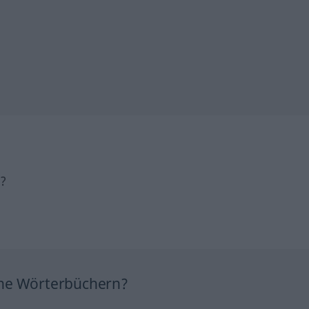
h?
ine Wörterbüchern?