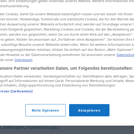
cken. Ihre Einstellungen gelten innerhalb unseres Website. Weitere Informationen fin
enschutzerklärung.
en Cookies, damit Sie unsere Webseite bestmöglich nutzen und wir besser mit Ihnen
en können. Notwendige, funktionale und statistische Cookies, die für den Betrieb d
ischen Auswertung unserer Webseite erforderlich sind, werden auf Grundlage unserer
tippen)
hrem Endgerät gespeichert. Marketing-Cookies und Cookies, die der Bereitstellung per
nen, werden nur gespeichert, wenn Sie uns durch einen Klick auf den „Akzeptieren“-
göstermek
nis geben. Klicken Sie ansonsten auf „Fortfahren ohne Akzeptieren“. Sie können Ihre 
ür zukünftige Besuche unserer Webseite widerrufen. Wenn Sie weitere Informationen 
assungsmöglichkeiten möchten, klicken Sie einfach auf den Button „Mehr Optionen“
de Hinweise zu der Datenverarbeitung entnehmen Sie ansonsten unserer
Datenschut
 Sie unser
Impressum
.
li)
hochstapeln
unsere Partner verarbeiten Daten, um Folgendes bereitzustellen:
ocation-Daten verwenden. Geräteeigenschaften zur Identifikation aktiv abfragen. Sp
griff auf Informationen auf einem Gerät. Personalisierte Werbung und Inhalte, Mes
 Inhalten, Zielgruppenforschung und Entwicklung von Dienstleistungen.
artner (Lieferanten)
n"
Mehr Optionen
Akzeptieren
ugs.)
,
beschummeln (ugs.)
,
(jemanden) verschaukeln (ugs.)
,
n
,
betrügen
,
flunkern (ugs.)