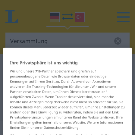
Ihre Privatsphäre ist uns wichtig
Deutsch-Türkisch Wörterbuch
Versammlung
Wir und unsere
716
-Partner speichern und greifen auf
Deutsch-Türkisch Übersetzung für
personenbezogene Daten wie Browserdaten oder eindeutige
Kennungen auf Ihrem Gerät zu. Durch Auswahl von Akzeptieren
"Versammlung"
aktivieren Sie Tracking-Technologien für die unter „Wir und unsere
Partner verarbeiten Daten, um Ihnen Dienste bereitzustellen“
aufgeführten Zwecke. Wenn Tracker deaktiviert sind, sind manche
"Versammlung" Türkisch
Inhalte und Anzeigen möglicherweise nicht mehr so relevant für Sie. Sie
können dieses Menü jederzeit wieder aufrufen, um Ihre Einstellungen zu
Übersetzung
ändern oder Ihre Einwilligung zu widerrufen, indem Sie auf den Link
Privatsphäre-Einstellungen am unteren Rand der Webseite klicken. Ihre
Einstellungen gelten innerhalb unseres Website. Weitere Informationen
„Versammlung“
: weiblich
finden Sie in unserer Datenschutzerklärung.