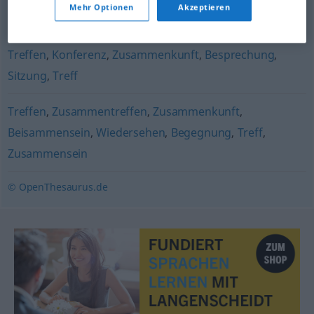
Mehr Optionen
Akzeptieren
Trupp (fig.)
,
Runde
,
Gruppe
,
Schar
,
Kreis
Treffen
,
Konferenz
,
Zusammenkunft
,
Besprechung
,
Sitzung
,
Treff
Treffen
,
Zusammentreffen
,
Zusammenkunft
,
Beisammensein
,
Wiedersehen
,
Begegnung
,
Treff
,
Zusammensein
© OpenThesaurus.de