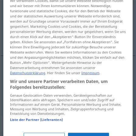
Wir verwenden Cookies, damit Sie unsere Webseite bestmöglich nutzen
und wir besser mit Ihnen kommunizieren können. Notwendige,
Versammlung
f
<
Versammlung
;
-en
>
funktionale und statistische Cookies, die für den Betrieb der Webseite
und der statistischen Auswertung unserer Webseite erforderlich sind,
Übersicht aller Übersetzungen
werden auf Grundlage unserer Vorauswahl immer auf Ihrem Endgerät
gespeichert. Marketing-Cookies und Cookies, die der Bereitstellung
(Für mehr Details die Übersetzung anklicken/antippen)
personalisierter Werbung dienen, werden nur gespeichert, wenn Sie uns
durch einen Klick auf den „Akzeptieren“-Button Ihr Einverständnis
toplantı, topluluk, kurul
geben. Klicken Sie ansonsten auf „Fortfahren ohne Akzeptieren“. Sie
können Ihre Einwilligung jederzeit für zukünftige Besuche unserer
Webseite widerrufen. Wenn Sie weitere Informationen zu den Cookies
und den Anpassungsmöglichkeiten möchten, klicken Sie einfach auf den
Button „Mehr Optionen“. Weitergehende Hinweise zu der
Datenverarbeitung entnehmen Sie ansonsten unserer
toplantı
Versammlung
Datenschutzerklärung
. Hier finden Sie unser
Impressum
.
Wir und unsere Partner verarbeiten Daten, um
topluluk
Versammlung
zufällig
Folgendes bereitzustellen:
Genaue Geolocation-Daten verwenden. Geräteeigenschaften zur
Identifikation aktiv abfragen. Speichern von und/oder Zugriff auf
kurul
Versammlung
(≈ Ausschuss)
Informationen auf einem Gerät. Personalisierte Werbung und Inhalte,
Messung von Werbung und Inhalten, Zielgruppenforschung und
Entwicklung von Dienstleistungen.
Liste der Partner (Lieferanten)
Synonyme für "Versammlung"