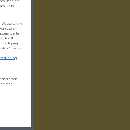
eren Rand der
den Sie in
er Webseite und
 Vorauswahl
sonalisierter
Button Ihr
Einwilligung
zu den Cookies
.
zerklärung
.
eichern von
sung von