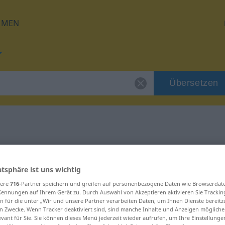
HMEN
Übersetzen
 für "Trupp"
atsphäre ist uns wichtig
sere
716
-Partner speichern und greifen auf personenbezogene Daten wie Browserdat
Kennungen auf Ihrem Gerät zu. Durch Auswahl von Akzeptieren aktivieren Sie Trackin
n für die unter „Wir und unsere Partner verarbeiten Daten, um Ihnen Dienste bereitz
n Zwecke. Wenn Tracker deaktiviert sind, sind manche Inhalte und Anzeigen mögliche
evant für Sie. Sie können dieses Menü jederzeit wieder aufrufen, um Ihre Einstellung