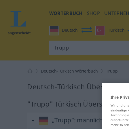
WÖRTERBUCH
SHOP
UNTERNE
Deutsch
Türkisch
Deutsch-Türkisch Wörterbuch
Trupp
Deutsch-Türkisch Übersetzung
Ihre Priv
"Trupp" Türkisch Übersetzung
Wir und un
eindeutige 
Technologie
„Trupp“
: männlich
aufgeführte
mehr so rel