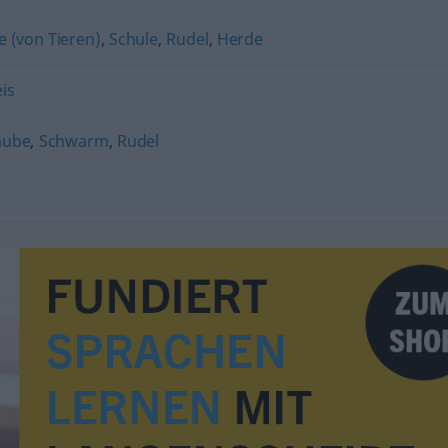
 (von Tieren)
,
Schule
,
Rudel
,
Herde
is
aube
,
Schwarm
,
Rudel