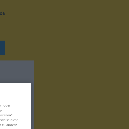
DE
en oder
g-
ustellen“
rweise nicht
en zu ändern