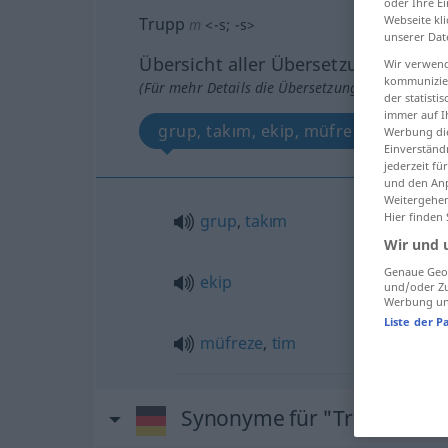
oder Ihre E
Webseite kli
Trupp
m
<
-s
;
-s
>
unserer Dat
Übersicht aller Übersetzungen
Wir verwend
kommunizier
(Für mehr Details die Übersetzung anklicken/an
der statist
immer auf I
grup, takım, ekip, müfreze, tim
Werbung die
Einverständ
jederzeit f
und den Anp
Weitergehen
Hier finden
grup
,
takım
Wir und 
Genaue Geol
ekip
und/oder Zu
Werbung und
Liste der P
müfreze
,
tim
Synonyme für "Trupp"