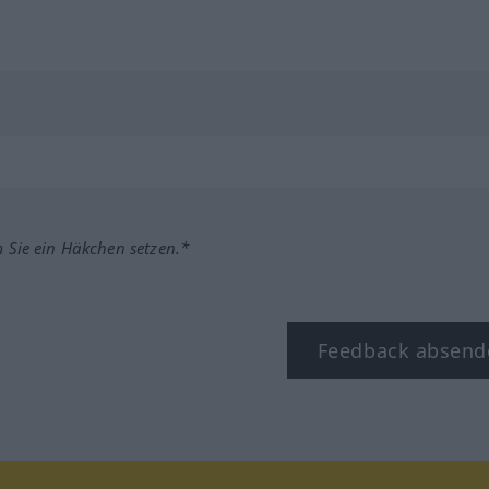
m Sie ein Häkchen setzen.*
Feedback absend