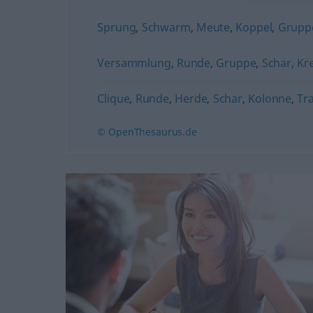
Sprung
,
Schwarm
,
Meute
,
Koppel
,
Gruppe
Versammlung
,
Runde
,
Gruppe
,
Schar
,
Kre
Clique
,
Runde
,
Herde
,
Schar
,
Kolonne
,
Tr
© OpenThesaurus.de