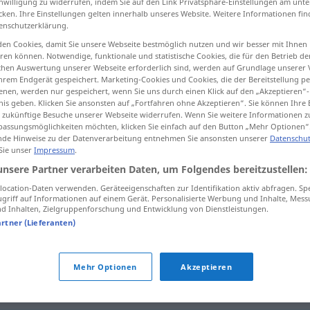
inwilligung zu widerrufen, indem Sie auf den Link Privatsphäre-Einstellungen am unt
cken. Ihre Einstellungen gelten innerhalb unseres Website. Weitere Informationen fin
enschutzerklärung.
en Cookies, damit Sie unsere Webseite bestmöglich nutzen und wir besser mit Ihnen
en können. Notwendige, funktionale und statistische Cookies, die für den Betrieb d
tippen)
ischen Auswertung unserer Webseite erforderlich sind, werden auf Grundlage unserer
hrem Endgerät gespeichert. Marketing-Cookies und Cookies, die der Bereitstellung per
nen, werden nur gespeichert, wenn Sie uns durch einen Klick auf den „Akzeptieren“-
nis geben. Klicken Sie ansonsten auf „Fortfahren ohne Akzeptieren“. Sie können Ihre 
ür zukünftige Besuche unserer Webseite widerrufen. Wenn Sie weitere Informationen 
assungsmöglichkeiten möchten, klicken Sie einfach auf den Button „Mehr Optionen“
de Hinweise zu der Datenverarbeitung entnehmen Sie ansonsten unserer
Datenschut
 Sie unser
Impressum
.
Trupp
unsere Partner verarbeiten Daten, um Folgendes bereitzustellen:
ocation-Daten verwenden. Geräteeigenschaften zur Identifikation aktiv abfragen. Sp
Trupp
(≈ Suchtrupp)
griff auf Informationen auf einem Gerät. Personalisierte Werbung und Inhalte, Mes
 Inhalten, Zielgruppenforschung und Entwicklung von Dienstleistungen.
artner (Lieferanten)
Trupp
MIL
Mehr Optionen
Akzeptieren