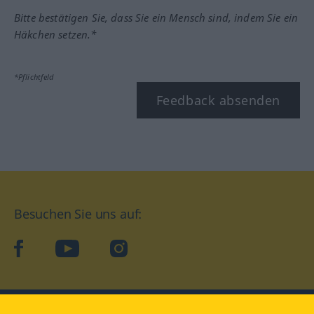
Bitte bestätigen Sie, dass Sie ein Mensch sind, indem Sie ein
Häkchen setzen.*
*Pflichtfeld
Feedback absenden
Besuchen Sie uns auf:
facebook
YouTube
Instagram