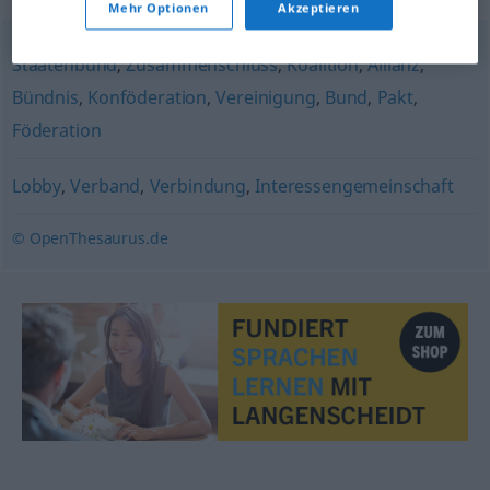
Mehr Optionen
Akzeptieren
Staatenbund
,
Zusammenschluss
,
Koalition
,
Allianz
,
Bündnis
,
Konföderation
,
Vereinigung
,
Bund
,
Pakt
,
Föderation
Lobby
,
Verband
,
Verbindung
,
Interessengemeinschaft
© OpenThesaurus.de