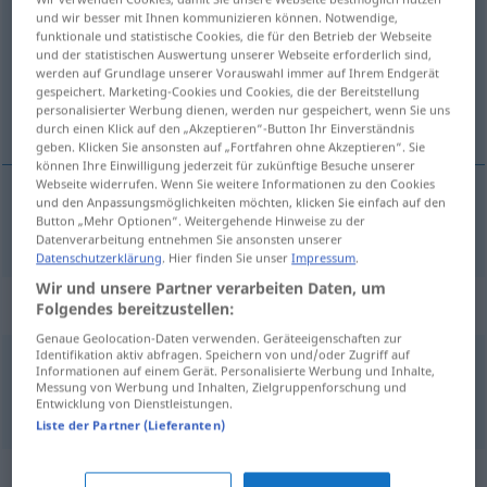
und wir besser mit Ihnen kommunizieren können. Notwendige,
funktionale und statistische Cookies, die für den Betrieb der Webseite
Übersicht aller Übersetzungen
und der statistischen Auswertung unserer Webseite erforderlich sind,
(Für mehr Details die Übersetzung anklicken/antippen)
werden auf Grundlage unserer Vorauswahl immer auf Ihrem Endgerät
gespeichert. Marketing-Cookies und Cookies, die der Bereitstellung
personalisierter Werbung dienen, werden nur gespeichert, wenn Sie uns
birlik
durch einen Klick auf den „Akzeptieren“-Button Ihr Einverständnis
geben. Klicken Sie ansonsten auf „Fortfahren ohne Akzeptieren“. Sie
können Ihre Einwilligung jederzeit für zukünftige Besuche unserer
Webseite widerrufen. Wenn Sie weitere Informationen zu den Cookies
und den Anpassungsmöglichkeiten möchten, klicken Sie einfach auf den
Button „Mehr Optionen“. Weitergehende Hinweise zu der
birlik
örgüt
Union
Datenverarbeitung entnehmen Sie ansonsten unserer
Datenschutzerklärung
. Hier finden Sie unser
Impressum
.
Wir und unsere Partner verarbeiten Daten, um
Beispielsätze für "Union"
Folgendes bereitzustellen:
Genaue Geolocation-Daten verwenden. Geräteeigenschaften zur
Identifikation aktiv abfragen. Speichern von und/oder Zugriff auf
Informationen auf einem Gerät. Personalisierte Werbung und Inhalte,
Europäische Union
Messung von Werbung und Inhalten, Zielgruppenforschung und
Avrupa
Birliği
Entwicklung von Dienstleistungen.
Liste der Partner (Lieferanten)
Synonyme für "Union"