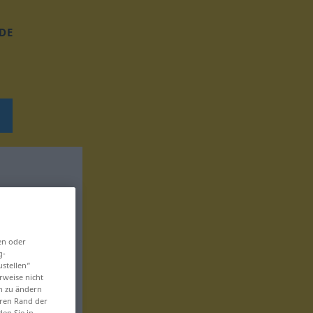
DE
en oder
g-
ustellen“
rweise nicht
en zu ändern
eren Rand der
den Sie in