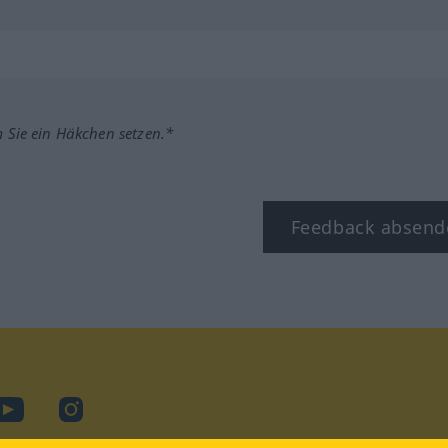
m Sie ein Häkchen setzen.*
Feedback absend
ook
YouTube
Instagram