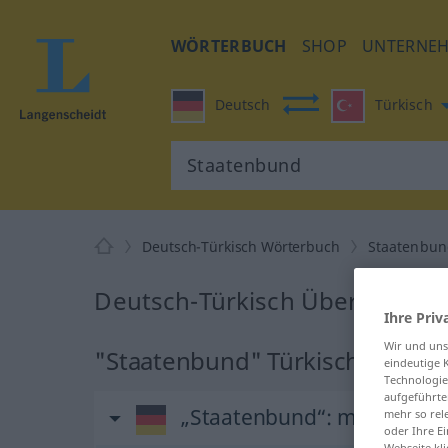
WÖRTERBUCH
SHOP
UNTERNE
Deutsch
Türkisch
Deutsch-Türkisch Wörterbuch
Staatenbu
Deutsch-Türkisch Übersetzung
Ihre Priv
Wir und un
"Staatenbund" Türkisch Übers
eindeutige 
Technologie
aufgeführte
„Staatenbund“
: männlich
mehr so rel
oder Ihre E
Webseite kli