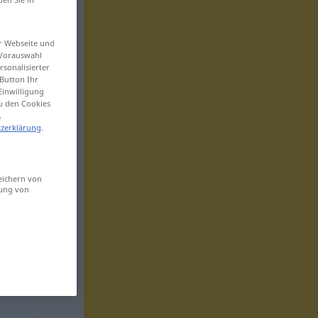
er Webseite und
 Vorauswahl
sonalisierter
Button Ihr
Einwilligung
zu den Cookies
.
zerklärung
.
eichern von
sung von