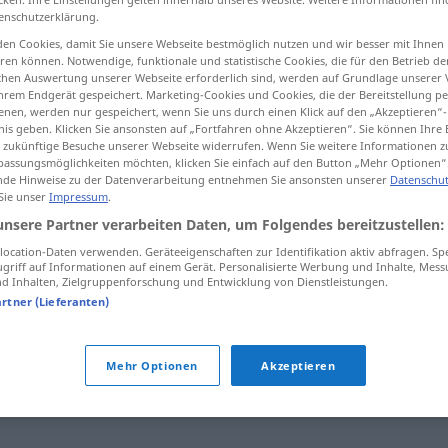
enschutzerklärung.
en Cookies, damit Sie unsere Webseite bestmöglich nutzen und wir besser mit Ihnen
en können. Notwendige, funktionale und statistische Cookies, die für den Betrieb d
ischen Auswertung unserer Webseite erforderlich sind, werden auf Grundlage unserer
tippen)
hrem Endgerät gespeichert. Marketing-Cookies und Cookies, die der Bereitstellung per
nen, werden nur gespeichert, wenn Sie uns durch einen Klick auf den „Akzeptieren“-
nis geben. Klicken Sie ansonsten auf „Fortfahren ohne Akzeptieren“. Sie können Ihre 
ür zukünftige Besuche unserer Webseite widerrufen. Wenn Sie weitere Informationen 
assungsmöglichkeiten möchten, klicken Sie einfach auf den Button „Mehr Optionen“
de Hinweise zu der Datenverarbeitung entnehmen Sie ansonsten unserer
Datenschut
 Sie unser
Impressum
.
Staatenbund
unsere Partner verarbeiten Daten, um Folgendes bereitzustellen:
ocation-Daten verwenden. Geräteeigenschaften zur Identifikation aktiv abfragen. Sp
griff auf Informationen auf einem Gerät. Personalisierte Werbung und Inhalte, Mes
 Inhalten, Zielgruppenforschung und Entwicklung von Dienstleistungen.
nd"
artner (Lieferanten)
dnis
,
Konföderation
,
Vereinigung
,
Union
,
Bund
,
Pakt
,
Mehr Optionen
Akzeptieren