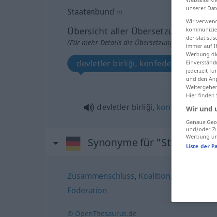
unserer Dat
Staatenbund
m
Wir verwend
Übersicht aller Übersetzungen
kommunizier
der statist
(Für mehr Details die Übersetzung anklicken/an
immer auf I
Werbung die
devletler birliği, konfederasyon
Einverständ
jederzeit f
und den Anp
Weitergehen
Hier finden
devletler birliği,
konfederasyon
Wir und 
Genaue Geol
und/oder Zu
Werbung und
Synonyme für "Staatenbu
Liste der P
Zusammenschluss
,
Koalition
,
Allianz
,
Bün
Föderation
© OpenThesaurus.de