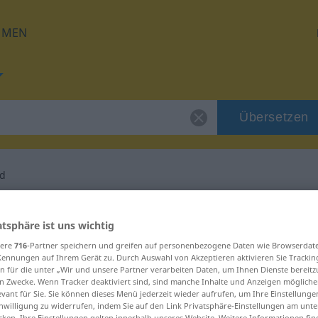
HMEN
Übersetzen
nd
 für "Staatenbund"
atsphäre ist uns wichtig
sere
716
-Partner speichern und greifen auf personenbezogene Daten wie Browserdat
etzung
Kennungen auf Ihrem Gerät zu. Durch Auswahl von Akzeptieren aktivieren Sie Trackin
n für die unter „Wir und unsere Partner verarbeiten Daten, um Ihnen Dienste bereitz
n Zwecke. Wenn Tracker deaktiviert sind, sind manche Inhalte und Anzeigen mögliche
evant für Sie. Sie können dieses Menü jederzeit wieder aufrufen, um Ihre Einstellung
inwilligung zu widerrufen, indem Sie auf den Link Privatsphäre-Einstellungen am unt
cken. Ihre Einstellungen gelten innerhalb unseres Website. Weitere Informationen fin