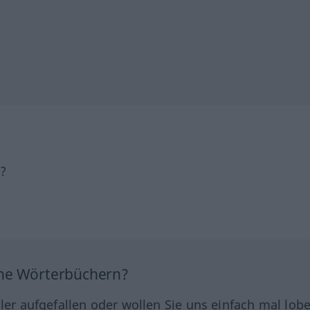
h?
ine Wörterbüchern?
hler aufgefallen oder wollen Sie uns einfach mal lob