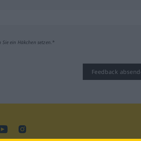
m Sie ein Häkchen setzen.*
Feedback absend
ook
YouTube
Instagram