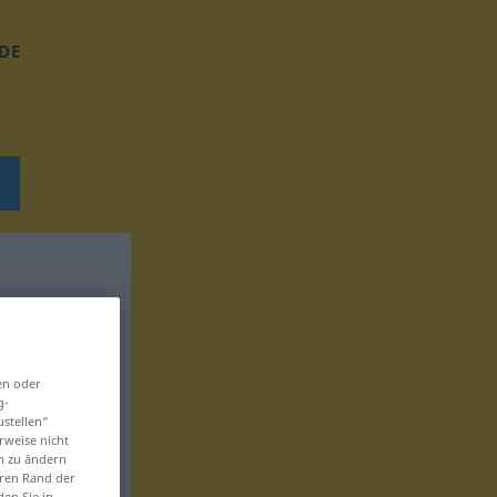
DE
en oder
g-
ustellen“
rweise nicht
en zu ändern
eren Rand der
den Sie in