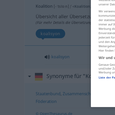
unserer Dat
Koalition
[-ˈtsĭoːn]
f
<
Koalition
;
-en
>
Wir verwend
Übersicht aller Übersetzungen
kommunizier
der statist
(Für mehr Details die Übersetzung anklicken/an
immer auf I
Werbung die
koalisyon
Einverständ
jederzeit f
und den Anp
Weitergehen
Hier finden
koalisyon
Wir und 
Genaue Geol
und/oder Zu
Werbung und
Synonyme für "Koalition"
Liste der P
Staatenbund
,
Zusammenschluss
,
Allianz
,
Föderation
© OpenThesaurus.de