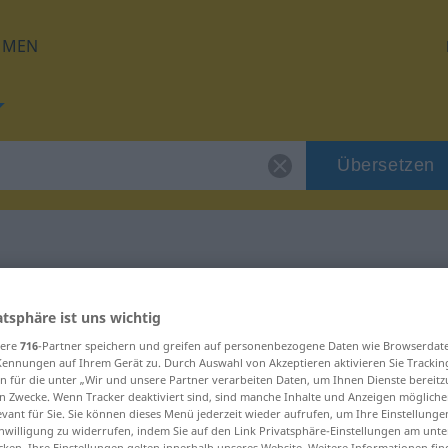
HMEN
Übersetzen
für "Koalition"
atsphäre ist uns wichtig
sere
716
-Partner speichern und greifen auf personenbezogene Daten wie Browserdat
ng
Kennungen auf Ihrem Gerät zu. Durch Auswahl von Akzeptieren aktivieren Sie Trackin
n für die unter „Wir und unsere Partner verarbeiten Daten, um Ihnen Dienste bereitz
n Zwecke. Wenn Tracker deaktiviert sind, sind manche Inhalte und Anzeigen mögliche
evant für Sie. Sie können dieses Menü jederzeit wieder aufrufen, um Ihre Einstellung
inwilligung zu widerrufen, indem Sie auf den Link Privatsphäre-Einstellungen am unt
cken. Ihre Einstellungen gelten innerhalb unseres Website. Weitere Informationen fin