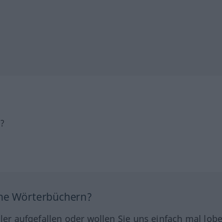
h?
ine Wörterbüchern?
hler aufgefallen oder wollen Sie uns einfach mal lob