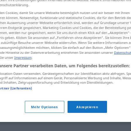
enschutzerklärung.
en Cookies, damit Sie unsere Webseite bestmöglich nutzen und wir besser mit Ihnen
en können. Notwendige, funktionale und statistische Cookies, die für den Betrieb d
ischen Auswertung unserer Webseite erforderlich sind, werden auf Grundlage unserer
tippen)
hrem Endgerät gespeichert. Marketing-Cookies und Cookies, die der Bereitstellung per
nen, werden nur gespeichert, wenn Sie uns durch einen Klick auf den „Akzeptieren“-
nis geben. Klicken Sie ansonsten auf „Fortfahren ohne Akzeptieren“. Sie können Ihre 
ür zukünftige Besuche unserer Webseite widerrufen. Wenn Sie weitere Informationen 
assungsmöglichkeiten möchten, klicken Sie einfach auf den Button „Mehr Optionen“
de Hinweise zu der Datenverarbeitung entnehmen Sie ansonsten unserer
Datenschut
 Sie unser
Impressum
.
Koalition
POL
unsere Partner verarbeiten Daten, um Folgendes bereitzustellen:
ocation-Daten verwenden. Geräteeigenschaften zur Identifikation aktiv abfragen. Sp
griff auf Informationen auf einem Gerät. Personalisierte Werbung und Inhalte, Mes
 Inhalten, Zielgruppenforschung und Entwicklung von Dienstleistungen.
artner (Lieferanten)
Bündnis
,
Konföderation
,
Vereinigung
,
Union
,
Bund
,
Pakt
,
Mehr Optionen
Akzeptieren