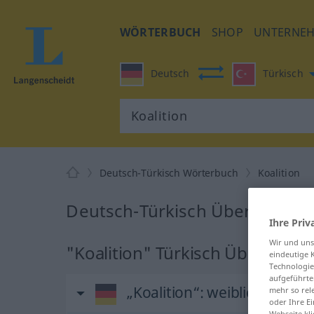
WÖRTERBUCH
SHOP
UNTERNE
Deutsch
Türkisch
Deutsch-Türkisch Wörterbuch
Koalition
Deutsch-Türkisch Übersetzung 
Ihre Priv
Wir und un
"Koalition" Türkisch Übersetzu
eindeutige 
Technologie
aufgeführte
„Koalition“
: weiblich
mehr so rel
oder Ihre E
Webseite kli