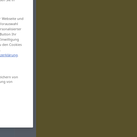
er Webseite und
 Vorauswahl
sonalisierter
Button Ihr
Einwilligung
zu den Cookies
.
zerklärung
.
eichern von
sung von