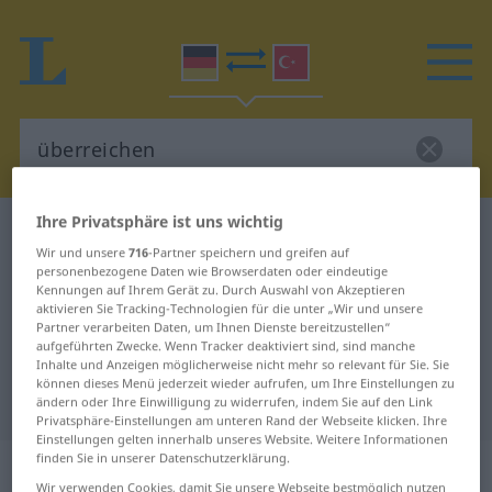
Ihre Privatsphäre ist uns wichtig
Deutsch-Türkisch Wörterbuch
überreichen
Wir und unsere
716
-Partner speichern und greifen auf
Deutsch-Türkisch Übersetzung für
personenbezogene Daten wie Browserdaten oder eindeutige
Kennungen auf Ihrem Gerät zu. Durch Auswahl von Akzeptieren
"überreichen"
aktivieren Sie Tracking-Technologien für die unter „Wir und unsere
Partner verarbeiten Daten, um Ihnen Dienste bereitzustellen“
aufgeführten Zwecke. Wenn Tracker deaktiviert sind, sind manche
"überreichen" Türkisch
Inhalte und Anzeigen möglicherweise nicht mehr so relevant für Sie. Sie
können dieses Menü jederzeit wieder aufrufen, um Ihre Einstellungen zu
Übersetzung
ändern oder Ihre Einwilligung zu widerrufen, indem Sie auf den Link
Privatsphäre-Einstellungen am unteren Rand der Webseite klicken. Ihre
Einstellungen gelten innerhalb unseres Website. Weitere Informationen
finden Sie in unserer Datenschutzerklärung.
„überreichen“
: transitives Verb
Wir verwenden Cookies, damit Sie unsere Webseite bestmöglich nutzen