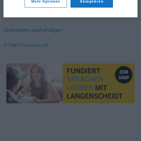
Mehr Optionen
Akzeptieren
übergeben
,
schenken
,
spendieren
,
widmen
,
beschenken
,
hingeben
übergeben
,
aushändigen
© OpenThesaurus.de