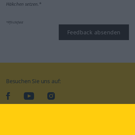
Häkchen setzen.*
*Pflichtfeld
Feedback absenden
Besuchen Sie uns auf:
facebook
YouTube
Instagram
Langenscheidt