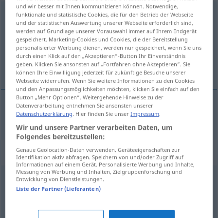
und wir besser mit Ihnen kommunizieren können. Notwendige,
überreichen
v/t
<
ohne
-ge-
;
h.
>
funktionale und statistische Cookies, die für den Betrieb der Webseite
und der statistischen Auswertung unserer Webseite erforderlich sind,
werden auf Grundlage unserer Vorauswahl immer auf Ihrem Endgerät
Übersicht aller Übersetzungen
gespeichert. Marketing-Cookies und Cookies, die der Bereitstellung
(Für mehr Details die Übersetzung anklicken/antippen)
personalisierter Werbung dienen, werden nur gespeichert, wenn Sie uns
durch einen Klick auf den „Akzeptieren“-Button Ihr Einverständnis
geben. Klicken Sie ansonsten auf „Fortfahren ohne Akzeptieren“. Sie
sunmak, takdim etmek
können Ihre Einwilligung jederzeit für zukünftige Besuche unserer
Webseite widerrufen. Wenn Sie weitere Informationen zu den Cookies
und den Anpassungsmöglichkeiten möchten, klicken Sie einfach auf den
Button „Mehr Optionen“. Weitergehende Hinweise zu der
Datenverarbeitung entnehmen Sie ansonsten unserer
Datenschutzerklärung
. Hier finden Sie unser
Impressum
.
sunmak
,
takdim
etmek
überreichen
Wir und unsere Partner verarbeiten Daten, um
Folgendes bereitzustellen:
Genaue Geolocation-Daten verwenden. Geräteeigenschaften zur
Synonyme für "überreichen"
Identifikation aktiv abfragen. Speichern von und/oder Zugriff auf
Informationen auf einem Gerät. Personalisierte Werbung und Inhalte,
Messung von Werbung und Inhalten, Zielgruppenforschung und
Entwicklung von Dienstleistungen.
darbieten
,
übergeben
,
reichen
,
geben
Liste der Partner (Lieferanten)
überlassen
,
zuwenden
,
gewähren
,
bescheren
,