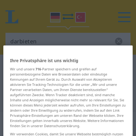
Ihre Privatsphäre ist uns wichtig
Deutsch-Türkisch Wörterbuch
darbieten
Wir und unsere
716
-Partner speichern und greifen auf
Deutsch-Türkisch Übersetzung für
personenbezogene Daten wie Browserdaten oder eindeutige
Kennungen auf Ihrem Gerät zu. Durch Auswahl von Akzeptieren
"darbieten"
aktivieren Sie Tracking-Technologien für die unter „Wir und unsere
Partner verarbeiten Daten, um Ihnen Dienste bereitzustellen“
aufgeführten Zwecke. Wenn Tracker deaktiviert sind, sind manche
Inhalte und Anzeigen möglicherweise nicht mehr so relevant für Sie. Sie
"darbieten" Türkisch Übersetzung
können dieses Menü jederzeit wieder aufrufen, um Ihre Einstellungen zu
ändern oder Ihre Einwilligung zu widerrufen, indem Sie auf den Link
Privatsphäre-Einstellungen am unteren Rand der Webseite klicken. Ihre
„darbieten“
: transitives Verb |
Einstellungen gelten innerhalb unseres Website. Weitere Informationen
finden Sie in unserer Datenschutzerklärung.
reflexives Verb
Wir verwenden Cookies, damit Sie unsere Webseite bestmöglich nutzen