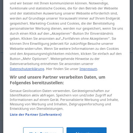
und wir besser mit Ihnen kommunizieren können. Notwendige,
darbieten
v/t
,
v/r
<
irr
;
-ge-
;
h.
>
funktionale und statistische Cookies, die für den Betrieb der Webseite
und der statistischen Auswertung unserer Webseite erforderlich sind,
Übersicht aller Übersetzungen
werden auf Grundlage unserer Vorauswahl immer auf Ihrem Endgerät
gespeichert. Marketing-Cookies und Cookies, die der Bereitstellung
(Für mehr Details die Übersetzung anklicken/antippen)
personalisierter Werbung dienen, werden nur gespeichert, wenn Sie uns
durch einen Klick auf den „Akzeptieren“-Button Ihr Einverständnis
sahnelenmek
geben. Klicken Sie ansonsten auf „Fortfahren ohne Akzeptieren“. Sie
können Ihre Einwilligung jederzeit für zukünftige Besuche unserer
Webseite widerrufen. Wenn Sie weitere Informationen zu den Cookies
und den Anpassungsmöglichkeiten möchten, klicken Sie einfach auf den
Button „Mehr Optionen“. Weitergehende Hinweise zu der
Datenverarbeitung entnehmen Sie ansonsten unserer
Beispiele
Datenschutzerklärung
. Hier finden Sie unser
Impressum
.
(sich) darbieten
Wir und unsere Partner verarbeiten Daten, um
Folgendes bereitzustellen:
sahnele(n)mek
Genaue Geolocation-Daten verwenden. Geräteeigenschaften zur
Identifikation aktiv abfragen. Speichern von und/oder Zugriff auf
Informationen auf einem Gerät. Personalisierte Werbung und Inhalte,
Messung von Werbung und Inhalten, Zielgruppenforschung und
Entwicklung von Dienstleistungen.
Synonyme für "darbieten"
Liste der Partner (Lieferanten)
vorführen
,
inszenieren
,
aufführen