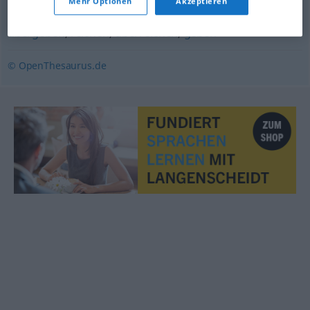
Mehr Optionen
Akzeptieren
übergeben
,
reichen
,
überreichen
,
geben
© OpenThesaurus.de