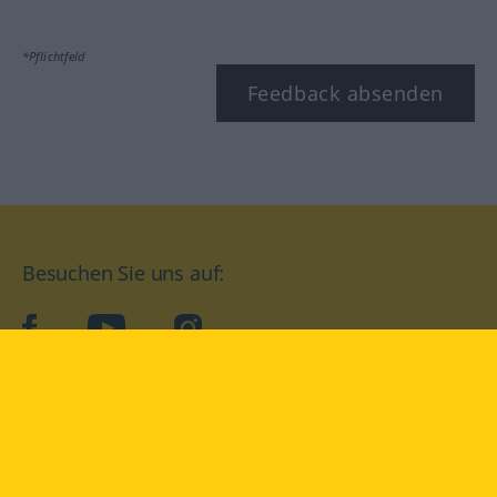
*Pflichtfeld
Feedback absenden
Besuchen Sie uns auf:
facebook
YouTube
Instagram
Langenscheidt