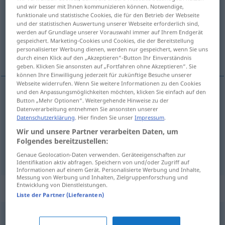
und wir besser mit Ihnen kommunizieren können. Notwendige,
funktionale und statistische Cookies, die für den Betrieb der Webseite
Übersicht aller Übersetzungen
und der statistischen Auswertung unserer Webseite erforderlich sind,
(Für mehr Details die Übersetzung anklicken/antippen)
werden auf Grundlage unserer Vorauswahl immer auf Ihrem Endgerät
gespeichert. Marketing-Cookies und Cookies, die der Bereitstellung
personalisierter Werbung dienen, werden nur gespeichert, wenn Sie uns
steril, kısır, düzenli ve soğuk
durch einen Klick auf den „Akzeptieren“-Button Ihr Einverständnis
geben. Klicken Sie ansonsten auf „Fortfahren ohne Akzeptieren“. Sie
können Ihre Einwilligung jederzeit für zukünftige Besuche unserer
Webseite widerrufen. Wenn Sie weitere Informationen zu den Cookies
und den Anpassungsmöglichkeiten möchten, klicken Sie einfach auf den
Button „Mehr Optionen“. Weitergehende Hinweise zu der
steril
steril
Datenverarbeitung entnehmen Sie ansonsten unserer
Datenschutzerklärung
. Hier finden Sie unser
Impressum
.
kısır
steril
(≈ unfruchtbar)
Wir und unsere Partner verarbeiten Daten, um
Folgendes bereitzustellen:
düzenli
ve
soğuk
steril
FIG
Genaue Geolocation-Daten verwenden. Geräteeigenschaften zur
Identifikation aktiv abfragen. Speichern von und/oder Zugriff auf
Informationen auf einem Gerät. Personalisierte Werbung und Inhalte,
Messung von Werbung und Inhalten, Zielgruppenforschung und
Entwicklung von Dienstleistungen.
Synonyme für "steril"
Liste der Partner (Lieferanten)
schmucklos
,
funktional
,
kahl
,
klinisch
,
kühl
,
unpersönlich