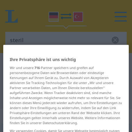
Ihre Privatsphäre ist uns wichtig
Deutsch-Türkisch Wörterbuch
steril
Wir und unsere
716
-Partner speichern und greifen auf
Deutsch-Türkisch Übersetzung für
personenbezogene Daten wie Browserdaten oder eindeutige
Kennungen auf Ihrem Gerät zu. Durch Auswahl von Akzeptieren
"steril"
aktivieren Sie Tracking-Technologien für die unter „Wir und unsere
Partner verarbeiten Daten, um Ihnen Dienste bereitzustellen“
aufgeführten Zwecke. Wenn Tracker deaktiviert sind, sind manche
"steril" Türkisch Übersetzung
Inhalte und Anzeigen möglicherweise nicht mehr so relevant für Sie. Sie
können dieses Menü jederzeit wieder aufrufen, um Ihre Einstellungen zu
ändern oder Ihre Einwilligung zu widerrufen, indem Sie auf den Link
Privatsphäre-Einstellungen am unteren Rand der Webseite klicken. Ihre
„steril“
: Adjektiv, adjektivisch
Einstellungen gelten innerhalb unseres Website. Weitere Informationen
finden Sie in unserer Datenschutzerklärung.
steril
Wir verwenden Cookies, damit Sie unsere Webseite bestmöglich nutzen
adj