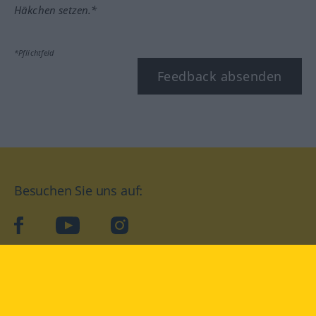
Häkchen setzen.*
*Pflichtfeld
Feedback absenden
Besuchen Sie uns auf:
facebook
YouTube
Instagram
Langenscheidt