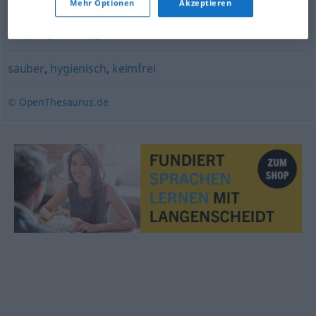
Mehr Optionen
Akzeptieren
zeugungsunfähig
,
unfruchtbar
,
fruchtlos
sauber
,
hygienisch
,
keimfrei
© OpenThesaurus.de