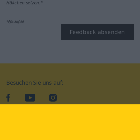
Häkchen setzen.*
*Pflichtfeld
Feedback absenden
Besuchen Sie uns auf:
facebook
YouTube
Instagram
Langenscheidt