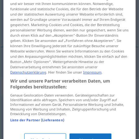
und wir besser mit Ihnen kommunizieren können. Notwendige,
funktionale und statistische Cookies, die für den Betrieb der Webseite
Übersicht aller Übersetzungen
und der statistischen Auswertung unserer Webseite erforderlich sind,
(Für mehr Details die Übersetzung anklicken/antippen)
werden auf Grundlage unserer Vorauswahl immer auf Ihrem Endgerät
gespeichert. Marketing-Cookies und Cookies, die der Bereitstellung
personalisierter Werbung dienen, werden nur gespeichert, wenn Sie uns
sade, gösterişsiz
durch einen Klick auf den „Akzeptieren“-Button Ihr Einverständnis
geben. Klicken Sie ansonsten auf „Fortfahren ohne Akzeptieren“. Sie
können Ihre Einwilligung jederzeit für zukünftige Besuche unserer
Webseite widerrufen. Wenn Sie weitere Informationen zu den Cookies
und den Anpassungsmöglichkeiten möchten, klicken Sie einfach auf den
Button „Mehr Optionen“. Weitergehende Hinweise zu der
sade
,
gösterişsiz
schmucklos
(≈ schlicht)
Datenverarbeitung entnehmen Sie ansonsten unserer
Datenschutzerklärung
. Hier finden Sie unser
Impressum
.
Wir und unsere Partner verarbeiten Daten, um
Synonyme für "schmucklos"
Folgendes bereitzustellen:
Genaue Geolocation-Daten verwenden. Geräteeigenschaften zur
Identifikation aktiv abfragen. Speichern von und/oder Zugriff auf
Informationen auf einem Gerät. Personalisierte Werbung und Inhalte,
steril
,
funktional
,
kahl
,
klinisch
,
kühl
,
unpersönlich
Messung von Werbung und Inhalten, Zielgruppenforschung und
Entwicklung von Dienstleistungen.
Liste der Partner (Lieferanten)
summarisch
,
stichwortartig
,
lapidar