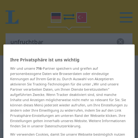
Ihre Privatsphäre ist uns wichtig
Deutsch-Türkisch Wörterbuch
unfruchtbar
Wir und unsere
716
-Partner speichern und greifen auf
Deutsch-Türkisch Übersetzung für
personenbezogene Daten wie Browserdaten oder eindeutige
Kennungen auf Ihrem Gerät zu. Durch Auswahl von Akzeptieren
"unfruchtbar"
aktivieren Sie Tracking-Technologien für die unter „Wir und unsere
Partner verarbeiten Daten, um Ihnen Dienste bereitzustellen“
aufgeführten Zwecke. Wenn Tracker deaktiviert sind, sind manche
Inhalte und Anzeigen möglicherweise nicht mehr so relevant für Sie. Sie
"unfruchtbar" Türkisch Übersetzung
können dieses Menü jederzeit wieder aufrufen, um Ihre Einstellungen zu
ändern oder Ihre Einwilligung zu widerrufen, indem Sie auf den Link
Privatsphäre-Einstellungen am unteren Rand der Webseite klicken. Ihre
„unfruchtbar“
: Adjektiv, adjektivisch
Einstellungen gelten innerhalb unseres Website. Weitere Informationen
finden Sie in unserer Datenschutzerklärung.
Wir verwenden Cookies, damit Sie unsere Webseite bestmöglich nutzen
unfruchtbar
adj