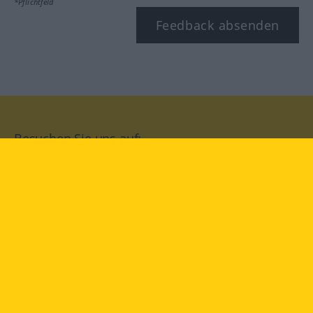
*Pflichtfeld
Feedback absenden
Besuchen Sie uns auf:
facebook
YouTube
Instagram
Langenscheidt
NUTZUNGSBEDINGUNGEN