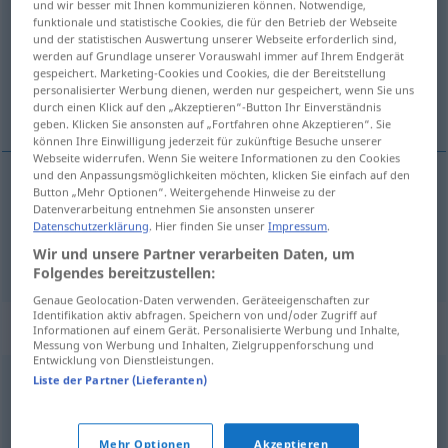
und wir besser mit Ihnen kommunizieren können. Notwendige,
funktionale und statistische Cookies, die für den Betrieb der Webseite
Übersicht aller Übersetzungen
und der statistischen Auswertung unserer Webseite erforderlich sind,
werden auf Grundlage unserer Vorauswahl immer auf Ihrem Endgerät
(Für mehr Details die Übersetzung anklicken/antippen)
gespeichert. Marketing-Cookies und Cookies, die der Bereitstellung
personalisierter Werbung dienen, werden nur gespeichert, wenn Sie uns
kısır, verimsiz
durch einen Klick auf den „Akzeptieren“-Button Ihr Einverständnis
geben. Klicken Sie ansonsten auf „Fortfahren ohne Akzeptieren“. Sie
können Ihre Einwilligung jederzeit für zukünftige Besuche unserer
Webseite widerrufen. Wenn Sie weitere Informationen zu den Cookies
und den Anpassungsmöglichkeiten möchten, klicken Sie einfach auf den
Button „Mehr Optionen“. Weitergehende Hinweise zu der
kısır
unfruchtbar
Datenverarbeitung entnehmen Sie ansonsten unserer
Datenschutzerklärung
. Hier finden Sie unser
Impressum
.
verimsiz
unfruchtbar
Wir und unsere Partner verarbeiten Daten, um
FIG
Folgendes bereitzustellen:
Genaue Geolocation-Daten verwenden. Geräteeigenschaften zur
Identifikation aktiv abfragen. Speichern von und/oder Zugriff auf
Synonyme für "unfruchtbar"
Informationen auf einem Gerät. Personalisierte Werbung und Inhalte,
Messung von Werbung und Inhalten, Zielgruppenforschung und
Entwicklung von Dienstleistungen.
Liste der Partner (Lieferanten)
steril
,
zeugungsunfähig
,
fruchtlos
© OpenThesaurus.de
Mehr Optionen
Akzeptieren