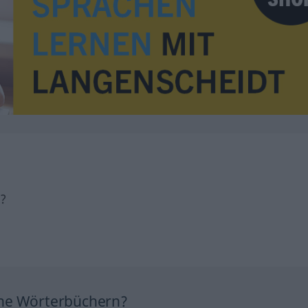
h?
ine Wörterbüchern?