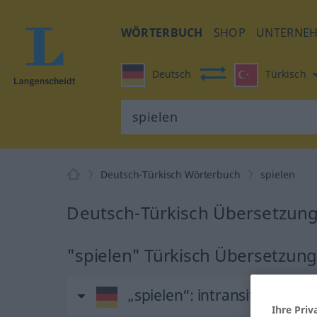
WÖRTERBUCH
SHOP
UNTERNE
Deutsch
Türkisch
Deutsch-Türkisch Wörterbuch
spielen
Deutsch-Türkisch Übersetzung 
"spielen" Türkisch Übersetzun
„spielen“
: intransitives Ver
Ihre Priv