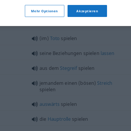
Mehr Optionen
Akzeptieren
(im)
Toto
spielen
seine Beziehungen spielen
lassen
aus dem
Stegreif
spielen
jemandem einen (bösen)
Streich
spielen
auswärts
spielen
die
Hauptrolle
spielen