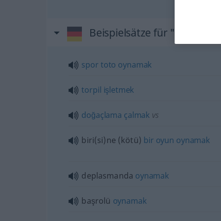
Beispielsätze für "spielen"
spor
toto
oynamak
torpil
işletmek
doğaçlama
çalmak
vs
biri(si)ne
(kötü)
bir
oyun
oynamak
deplasmanda
oynamak
başrolü
oynamak