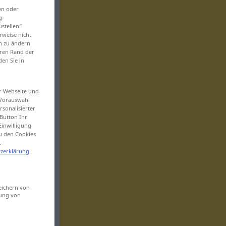
en oder
g-
ustellen“
rweise nicht
en zu ändern
eren Rand der
den Sie in
er Webseite und
 Vorauswahl
sonalisierter
Button Ihr
Einwilligung
zu den Cookies
.
zerklärung
.
eichern von
sung von