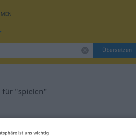
HMEN
Übersetzen
für "spielen"
g
b | transitives Verb
atsphäre ist uns wichtig