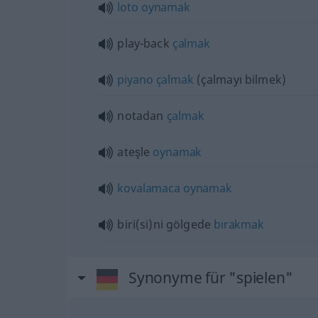
loto
oynamak
play-back
çalmak
piyano
çalmak
(çalmayı bilmek)
notadan
çalmak
ateşle
oynamak
kovalamaca
oynamak
biri(si)ni
gölgede
bırakmak
Synonyme für "spielen"