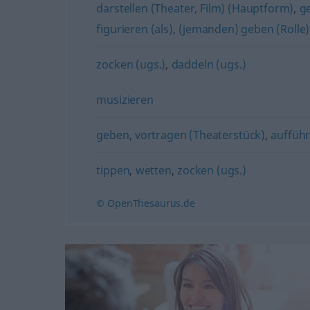
darstellen (Theater, Film) (Hauptform)
,
g
figurieren (als)
,
(jemanden) geben (Rolle)
zocken (ugs.)
,
daddeln (ugs.)
musizieren
geben
,
vortragen (Theaterstück)
,
auffüh
tippen
,
wetten
,
zocken (ugs.)
© OpenThesaurus.de