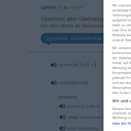
Wir und un
spielen
v/i
&
v/t
<
h.
>
eindeutige 
Technologie
Übersicht aller Übersetzungen
aufgeführte
mehr so rel
(Für mehr Details die Übersetzung anklicken/an
oder Ihre E
Webseite kli
oynamak, canlandırmak
unserer Dat
Wir verwend
kommunizier
der statist
immer auf I
oynamak
(
um
)
-E
Werbung die
Einverständ
jederzeit f
canlandırmak
und den Anp
Weitergehen
Hier finden
Beispiele
Wir und 
vs
piyano
çalmak
Genaue Geol
und/oder Zu
-meyi
tasarlamak
, kafasından
ge
Werbung und
Liste der P
torpil
kullanmak