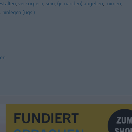
estalten
,
verkörpern
,
sein
,
(jemanden) abgeben
,
mimen
,
,
hinlegen (ugs.)
ren