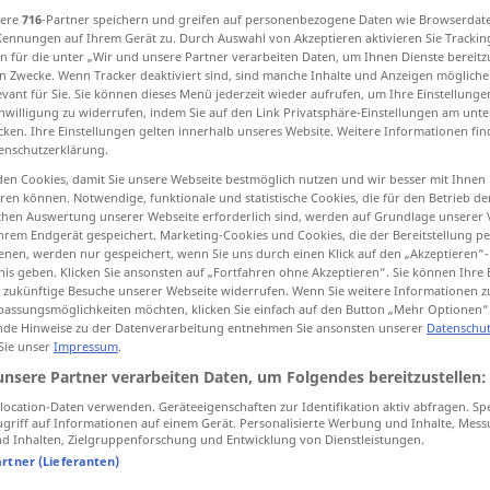
sere
716
-Partner speichern und greifen auf personenbezogene Daten wie Browserdat
Kennungen auf Ihrem Gerät zu. Durch Auswahl von Akzeptieren aktivieren Sie Trackin
n für die unter „Wir und unsere Partner verarbeiten Daten, um Ihnen Dienste bereitz
n Zwecke. Wenn Tracker deaktiviert sind, sind manche Inhalte und Anzeigen mögliche
evant für Sie. Sie können dieses Menü jederzeit wieder aufrufen, um Ihre Einstellung
tippen)
inwilligung zu widerrufen, indem Sie auf den Link Privatsphäre-Einstellungen am unt
cken. Ihre Einstellungen gelten innerhalb unseres Website. Weitere Informationen fin
enschutzerklärung.
en Cookies, damit Sie unsere Webseite bestmöglich nutzen und wir besser mit Ihnen
en können. Notwendige, funktionale und statistische Cookies, die für den Betrieb d
ischen Auswertung unserer Webseite erforderlich sind, werden auf Grundlage unserer
hrem Endgerät gespeichert. Marketing-Cookies und Cookies, die der Bereitstellung per
spielen
nen, werden nur gespeichert, wenn Sie uns durch einen Klick auf den „Akzeptieren“-
nis geben. Klicken Sie ansonsten auf „Fortfahren ohne Akzeptieren“. Sie können Ihre 
ür zukünftige Besuche unserer Webseite widerrufen. Wenn Sie weitere Informationen 
spielen
(≈ darstellen)
assungsmöglichkeiten möchten, klicken Sie einfach auf den Button „Mehr Optionen“
de Hinweise zu der Datenverarbeitung entnehmen Sie ansonsten unserer
Datenschut
 Sie unser
Impressum
.
unsere Partner verarbeiten Daten, um Folgendes bereitzustellen:
etc
Klavier
spielen
ocation-Daten verwenden. Geräteeigenschaften zur Identifikation aktiv abfragen. Sp
griff auf Informationen auf einem Gerät. Personalisierte Werbung und Inhalte, Mes
çirmek
mit dem Gedanken spielen zu
 Inhalten, Zielgruppenforschung und Entwicklung von Dienstleistungen.
artner (Lieferanten)
seine Beziehungen spielen
lassen