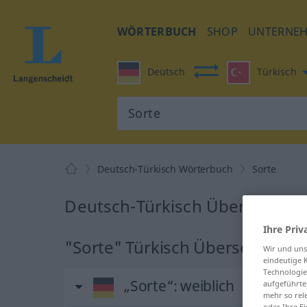
WÖRTERBUCH
SHOP
UNTERNE
Deutsch
Türkisch
Deutsch-Türkisch Wörterbuch
Sorte
Deutsch-Türkisch Übersetzung 
Ihre Priv
"Sorte" Türkisch Übersetzung
Wir und un
eindeutige 
Technologie
„Sorte“
: weiblich
aufgeführte
mehr so rel
oder Ihre E