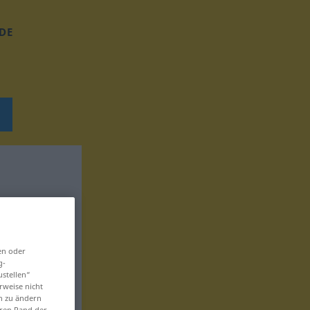
DE
en oder
g-
ustellen“
rweise nicht
en zu ändern
eren Rand der