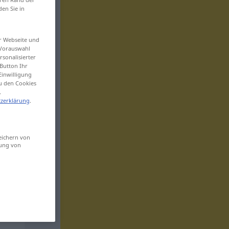
den Sie in
er Webseite und
 Vorauswahl
sonalisierter
Button Ihr
Einwilligung
zu den Cookies
.
zerklärung
.
eichern von
sung von