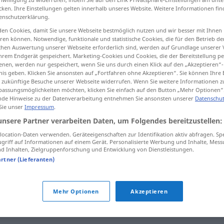
cken. Ihre Einstellungen gelten innerhalb unseres Website. Weitere Informationen fin
enschutzerklärung.
en Cookies, damit Sie unsere Webseite bestmöglich nutzen und wir besser mit Ihnen
en können. Notwendige, funktionale und statistische Cookies, die für den Betrieb d
tippen)
ischen Auswertung unserer Webseite erforderlich sind, werden auf Grundlage unserer
hrem Endgerät gespeichert. Marketing-Cookies und Cookies, die der Bereitstellung per
Beispiele...
nen, werden nur gespeichert, wenn Sie uns durch einen Klick auf den „Akzeptieren“-
nis geben. Klicken Sie ansonsten auf „Fortfahren ohne Akzeptieren“. Sie können Ihre 
ür zukünftige Besuche unserer Webseite widerrufen. Wenn Sie weitere Informationen 
assungsmöglichkeiten möchten, klicken Sie einfach auf den Button „Mehr Optionen“
de Hinweise zu der Datenverarbeitung entnehmen Sie ansonsten unserer
Datenschut
 Sie unser
Impressum
.
Sorte
unsere Partner verarbeiten Daten, um Folgendes bereitzustellen:
ocation-Daten verwenden. Geräteeigenschaften zur Identifikation aktiv abfragen. Sp
Sorte
(≈ Marke)
WIRTSCH
griff auf Informationen auf einem Gerät. Personalisierte Werbung und Inhalte, Mes
 Inhalten, Zielgruppenforschung und Entwicklung von Dienstleistungen.
artner (Lieferanten)
Sorten
FIN
PL
Mehr Optionen
Akzeptieren