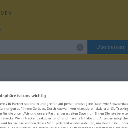
HMEN
Übersetzen
für "Sorte"
atsphäre ist uns wichtig
sere
716
-Partner speichern und greifen auf personenbezogene Daten wie Browserdat
Kennungen auf Ihrem Gerät zu. Durch Auswahl von Akzeptieren aktivieren Sie Trackin
n für die unter „Wir und unsere Partner verarbeiten Daten, um Ihnen Dienste bereitz
n Zwecke. Wenn Tracker deaktiviert sind, sind manche Inhalte und Anzeigen mögliche
evant für Sie. Sie können dieses Menü jederzeit wieder aufrufen, um Ihre Einstellung
inwilligung zu widerrufen, indem Sie auf den Link Privatsphäre-Einstellungen am unt