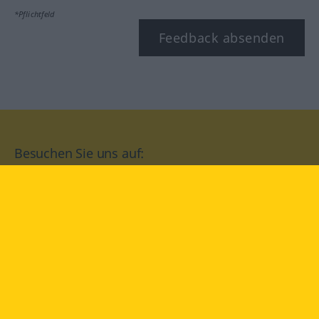
*Pflichtfeld
Feedback absenden
Besuchen Sie uns auf:
facebook
YouTube
Instagram
Langenscheidt
NUTZUNGSBEDINGUNGEN