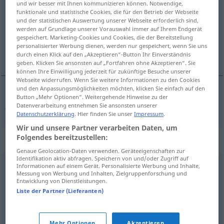
und wir besser mit Ihnen kommunizieren können. Notwendige,
funktionale und statistische Cookies, die für den Betrieb der Webseite
Übersicht aller Übersetzungen
und der statistischen Auswertung unserer Webseite erforderlich sind,
werden auf Grundlage unserer Vorauswahl immer auf Ihrem Endgerät
(Für mehr Details die Übersetzung anklicken/antippen)
gespeichert. Marketing-Cookies und Cookies, die der Bereitstellung
personalisierter Werbung dienen, werden nur gespeichert, wenn Sie uns
janr, tarz
durch einen Klick auf den „Akzeptieren“-Button Ihr Einverständnis
geben. Klicken Sie ansonsten auf „Fortfahren ohne Akzeptieren“. Sie
können Ihre Einwilligung jederzeit für zukünftige Besuche unserer
Webseite widerrufen. Wenn Sie weitere Informationen zu den Cookies
und den Anpassungsmöglichkeiten möchten, klicken Sie einfach auf den
Button „Mehr Optionen“. Weitergehende Hinweise zu der
janr,
tarz
Genre
Datenverarbeitung entnehmen Sie ansonsten unserer
Datenschutzerklärung
. Hier finden Sie unser
Impressum
.
Wir und unsere Partner verarbeiten Daten, um
Folgendes bereitzustellen:
Synonyme für "Genre"
Genaue Geolocation-Daten verwenden. Geräteeigenschaften zur
Identifikation aktiv abfragen. Speichern von und/oder Zugriff auf
Informationen auf einem Gerät. Personalisierte Werbung und Inhalte,
Musikrichtung
Messung von Werbung und Inhalten, Zielgruppenforschung und
Entwicklung von Dienstleistungen.
Liste der Partner (Lieferanten)
Spezies (fachspr., lat.)
,
Gattung
,
Kategorie
,
Rubrik
,
Klasse
,
Sorte
,
Typ
,
Wesen
,
Art
Mehr Optionen
Akzeptieren