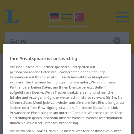
Ihre Privatsphäre ist uns wichtig
Deutsch-Türkisch Wörterbuch
Genre
Wir und unsere
716
-Partner speichern und greifen auf
Deutsch-Türkisch Übersetzung für
personenbezogene Daten wie Browserdaten oder eindeutige
Kennungen auf Ihrem Gerät zu. Durch Auswahl von Akzeptieren
"Genre"
aktivieren Sie Tracking-Technologien für die unter „Wir und unsere
Partner verarbeiten Daten, um Ihnen Dienste bereitzustellen“
aufgeführten Zwecke. Wenn Tracker deaktiviert sind, sind manche
Inhalte und Anzeigen möglicherweise nicht mehr so relevant für Sie. Sie
"Genre" Türkisch Übersetzung
können dieses Menü jederzeit wieder aufrufen, um Ihre Einstellungen zu
ändern oder Ihre Einwilligung zu widerrufen, indem Sie auf den Link
Privatsphäre-Einstellungen am unteren Rand der Webseite klicken. Ihre
„Genre“
: Neutrum, sächlich
Einstellungen gelten innerhalb unseres Website. Weitere Informationen
finden Sie in unserer Datenschutzerklärung.
Wir verwenden Cookies, damit Sie unsere Webseite bestmöglich nutzen
Genre
[ʒãːr]
n
<
-s
;
-s
>