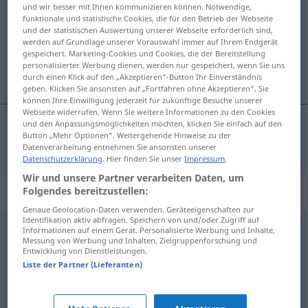
und wir besser mit Ihnen kommunizieren können. Notwendige,
funktionale und statistische Cookies, die für den Betrieb der Webseite
Übersicht aller Übersetzungen
und der statistischen Auswertung unserer Webseite erforderlich sind,
(Für mehr Details die Übersetzung anklicken/antippen)
werden auf Grundlage unserer Vorauswahl immer auf Ihrem Endgerät
gespeichert. Marketing-Cookies und Cookies, die der Bereitstellung
personalisierter Werbung dienen, werden nur gespeichert, wenn Sie uns
kategori
durch einen Klick auf den „Akzeptieren“-Button Ihr Einverständnis
geben. Klicken Sie ansonsten auf „Fortfahren ohne Akzeptieren“. Sie
können Ihre Einwilligung jederzeit für zukünftige Besuche unserer
Webseite widerrufen. Wenn Sie weitere Informationen zu den Cookies
und den Anpassungsmöglichkeiten möchten, klicken Sie einfach auf den
Button „Mehr Optionen“. Weitergehende Hinweise zu der
kategori
Kategorie
Datenverarbeitung entnehmen Sie ansonsten unserer
Datenschutzerklärung
. Hier finden Sie unser
Impressum
.
Wir und unsere Partner verarbeiten Daten, um
Folgendes bereitzustellen:
Synonyme für "Kategorie"
Genaue Geolocation-Daten verwenden. Geräteeigenschaften zur
Identifikation aktiv abfragen. Speichern von und/oder Zugriff auf
Informationen auf einem Gerät. Personalisierte Werbung und Inhalte,
Schablone
,
Syndrom
,
Schublade
,
Raster
,
Muster
Messung von Werbung und Inhalten, Zielgruppenforschung und
Entwicklung von Dienstleistungen.
Liste der Partner (Lieferanten)
Feld
,
Rubrik
,
Bereich