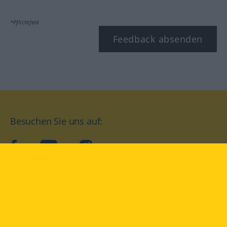
*Pflichtfeld
Feedback absenden
Besuchen Sie uns auf:
facebook
YouTube
Instagram
Langenscheidt