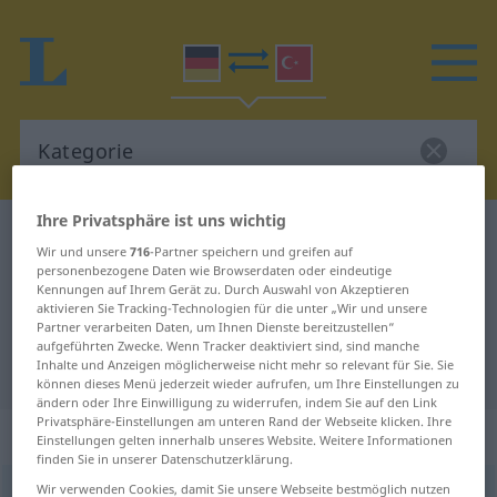
Ihre Privatsphäre ist uns wichtig
Deutsch-Türkisch Wörterbuch
Kategorie
Wir und unsere
716
-Partner speichern und greifen auf
Deutsch-Türkisch Übersetzung für
personenbezogene Daten wie Browserdaten oder eindeutige
Kennungen auf Ihrem Gerät zu. Durch Auswahl von Akzeptieren
"Kategorie"
aktivieren Sie Tracking-Technologien für die unter „Wir und unsere
Partner verarbeiten Daten, um Ihnen Dienste bereitzustellen“
aufgeführten Zwecke. Wenn Tracker deaktiviert sind, sind manche
Inhalte und Anzeigen möglicherweise nicht mehr so relevant für Sie. Sie
"Kategorie" Türkisch Übersetzung
können dieses Menü jederzeit wieder aufrufen, um Ihre Einstellungen zu
ändern oder Ihre Einwilligung zu widerrufen, indem Sie auf den Link
Privatsphäre-Einstellungen am unteren Rand der Webseite klicken. Ihre
„Kategorie“
: weiblich
Einstellungen gelten innerhalb unseres Website. Weitere Informationen
finden Sie in unserer Datenschutzerklärung.
Wir verwenden Cookies, damit Sie unsere Webseite bestmöglich nutzen
Kategorie
f
<
Kategorie
;
-n
>