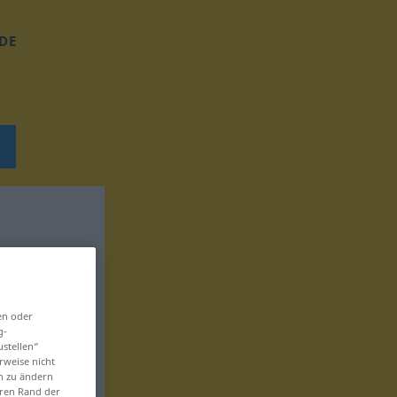
DE
en oder
g-
ustellen“
rweise nicht
en zu ändern
eren Rand der