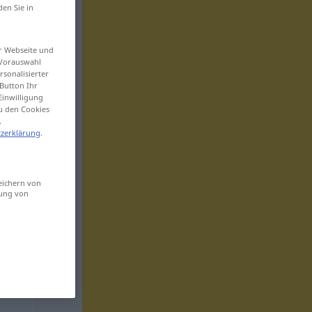
den Sie in
er Webseite und
 Vorauswahl
sonalisierter
Button Ihr
Einwilligung
zu den Cookies
.
zerklärung
.
eichern von
sung von