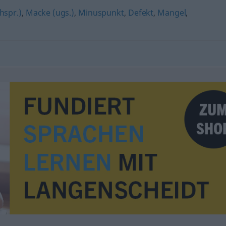
chspr.)
,
Macke (ugs.)
,
Minuspunkt
,
Defekt
,
Mangel
,