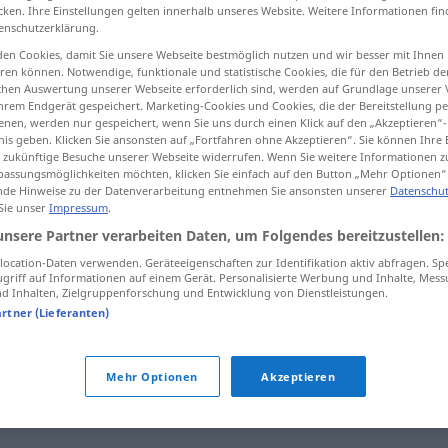
cken. Ihre Einstellungen gelten innerhalb unseres Website. Weitere Informationen fin
enschutzerklärung.
en Cookies, damit Sie unsere Webseite bestmöglich nutzen und wir besser mit Ihnen
en können. Notwendige, funktionale und statistische Cookies, die für den Betrieb d
tippen)
ischen Auswertung unserer Webseite erforderlich sind, werden auf Grundlage unserer
hrem Endgerät gespeichert. Marketing-Cookies und Cookies, die der Bereitstellung per
nen, werden nur gespeichert, wenn Sie uns durch einen Klick auf den „Akzeptieren“-
j
nis geben. Klicken Sie ansonsten auf „Fortfahren ohne Akzeptieren“. Sie können Ihre 
ür zukünftige Besuche unserer Webseite widerrufen. Wenn Sie weitere Informationen 
assungsmöglichkeiten möchten, klicken Sie einfach auf den Button „Mehr Optionen“
de Hinweise zu der Datenverarbeitung entnehmen Sie ansonsten unserer
Datenschut
 Sie unser
Impressum
.
Manko
(≈ Fehlbetrag)
WIRTSCH
unsere Partner verarbeiten Daten, um Folgendes bereitzustellen:
ocation-Daten verwenden. Geräteeigenschaften zur Identifikation aktiv abfragen. Sp
Manko
griff auf Informationen auf einem Gerät. Personalisierte Werbung und Inhalte, Mes
FIG
 Inhalten, Zielgruppenforschung und Entwicklung von Dienstleistungen.
artner (Lieferanten)
Mehr Optionen
Akzeptieren