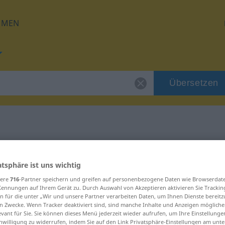
HMEN
Übersetzen
 für "Manko"
atsphäre ist uns wichtig
sere
716
-Partner speichern und greifen auf personenbezogene Daten wie Browserdat
Kennungen auf Ihrem Gerät zu. Durch Auswahl von Akzeptieren aktivieren Sie Trackin
n für die unter „Wir und unsere Partner verarbeiten Daten, um Ihnen Dienste bereitz
n Zwecke. Wenn Tracker deaktiviert sind, sind manche Inhalte und Anzeigen mögliche
h
evant für Sie. Sie können dieses Menü jederzeit wieder aufrufen, um Ihre Einstellung
inwilligung zu widerrufen, indem Sie auf den Link Privatsphäre-Einstellungen am unt