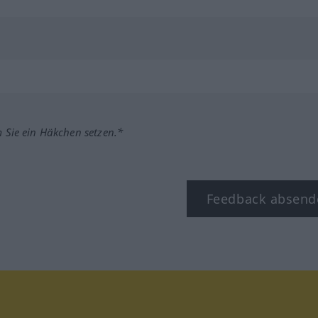
m Sie ein Häkchen setzen.*
Feedback absend