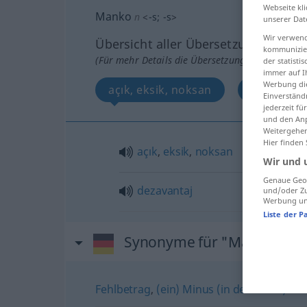
Webseite kli
Manko
n
<
-s
;
-s
>
unserer Dat
Wir verwend
Übersicht aller Übersetzungen
kommunizier
(Für mehr Details die Übersetzung anklicken/an
der statist
immer auf I
Werbung die
açık, eksik, noksan
dezavanta
Einverständ
jederzeit f
und den Anp
Weitergehen
Hier finden
açık
,
eksik
,
noksan
Wir und 
Genaue Geol
dezavantaj
und/oder Zu
Werbung und
Liste der P
Synonyme für "Manko"
Fehlbetrag
,
(ein) Minus (in der Kasse)